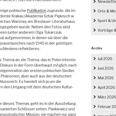
Newslette
namige polnische
Publikation
zugrunde, die im
Orte & M
emie Krakau (Akademia Sztuk Pięknych w
Sport & Un
ictwo Warstwy am Breslauer Literaturhaus
ausgegeben wurde. Neben den Fotos sind
Vorträge 
oren (unter anderem Olga Tokarczuk,
ka) aufgenommen, in denen sie über die
gsaustausches nach 1945 in der geistigen
Archiv
chlesiens reflektieren.
Juli 2026
s Thema an, ein Thema, das in Polen intensiv
er Diskurs in der Form überhaupt möglich, nach
Juni 2026
elgeneration der ersten polnischen Siedler.
es Phänomen, aber auch aus der deutschen
Mai 2026
lussreich. Es handelt sich ja um die
m den Umgang mit dem deutschen Kultur-
April 2026
März 2026
e dieses Themas geht es in der Ausstellung.
Februar 2
sanierten Schlösser sehen. Pankiewicz und
hropologischer Mission, sie machen nur ganz