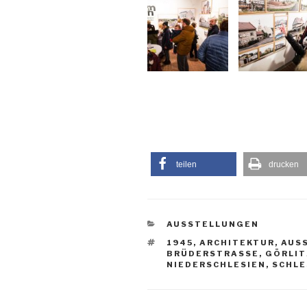
teilen
drucken
KATEGORIEN
AUSSTELLUNGEN
SCHLAGWÖRTER
1945
,
ARCHITEKTUR
,
AUS
BRÜDERSTRASSE
,
GÖRLIT
NIEDERSCHLESIEN
,
SCHLE