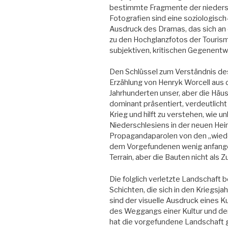
bestimmte Fragmente der niedersc
Fotografien sind eine soziologisch-
Ausdruck des Dramas, das sich an 
zu den Hochglanzfotos der Tourism
subjektiven, kritischen Gegenentw
Den Schlüssel zum Verständnis des 
Erzählung von Henryk Worcell aus 
Jahrhunderten unser, aber die Häuse
dominant präsentiert, verdeutlich
Krieg und hilft zu verstehen, wie 
Niederschlesiens in der neuen Hei
Propagandaparolen von den „wied
dem Vorgefundenen wenig anfangen
Terrain, aber die Bauten nicht als
Die folglich verletzte Landschaft
Schichten, die sich in den Kriegsj
sind der visuelle Ausdruck eines Kul
des Weggangs einer Kultur und der
hat die vorgefundene Landschaft g