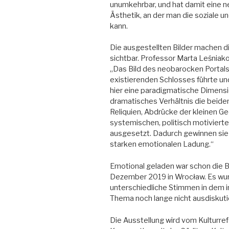
unumkehrbar, und hat damit eine 
Ästhetik, an der man die soziale u
kann.
Die ausgestellten Bilder machen d
sichtbar. Professor Marta Leśniako
„Das Bild des neobarocken Portals
existierenden Schlosses führte un
hier eine paradigmatische Dimensio
dramatisches Verhältnis die beiden
Reliquien, Abdrücke der kleinen Ge
systemischen, politisch motiviert
ausgesetzt. Dadurch gewinnen sie 
starken emotionalen Ladung.“
Emotional geladen war schon die 
Dezember 2019 in Wrocław. Es wurd
unterschiedliche Stimmen in dem i
Thema noch lange nicht ausdiskutie
Die Ausstellung wird vom Kulturre