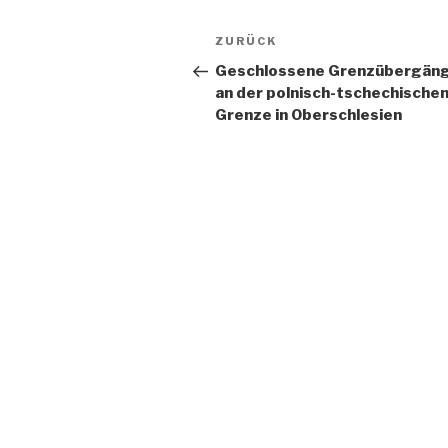
Beitragsnavigation
Vorheriger
ZURÜCK
Beitrag
Geschlossene Grenzübergän
an der polnisch-tschechische
Grenze in Oberschlesien