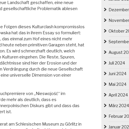
neue Landschaft geschaffen, eine neue
nd gesellschaftliche Problematik ablesen
Dezember
November
ie Folgen dieses Kulturclash kompromisslos
Oktober 2
wska hat das in ihrem Essay so formuliert:
, das einmal zum Hof eines nicht mehr
Septembe
d heute neben primitiven Garagen steht, hat
n. Es wird schmerzhaft deutlich, welch
August 2
 Kulturen eingehen. Die Reste, Spuren,
Juli 2024
dächtnisse sind hier der Erosion und der
en Verdrängung durch die neue Gesellschaft
Juni 2024
eine universelle Dimension von einer
Mai 2024
Buchpremiere von „Nieswojość“ im
April 2024
e mehr als deutlich, dass es
März 2024
nnerpolnischen Diskurs gibt und dass das
rt ist.
Februar 2
ferat am Schlesischen Museum zu Görlitz in
Januar 20