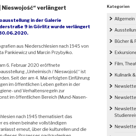
Kategorien
| Nieswojość“ verlängert
Allgemein
oausstellung in der Galerie
derstraße 9 in Görlitz wurde verlängert
Ausstellu
 30.06.2020.
Bücher & P
grafien aus Niederschlesien nach 1945 von
a Pankiewicz und Marcin Przybyłko.
Exkursion
Film, Thea
am 6. Februar 2020 eröffnete
ausstellung „Unheimisch / Nieswojość“ ist
Kulinarik 
den. Seit der am 4. Mai erfolgten Einführung
en im öffentlichen Leben gelten in der
Newsletter
giene- und Verhaltensregeln zur
onst im öffentlichen Bereich (Mund-Nasen-
Newsletter
Newsletter
Studienre
hlesien nach 1945 thematisiert das
r es einen beinahe vollständigen
Newsletter
lasst erneut, über die kulturellen und die
gen dieses Prozesses nachzudenken.