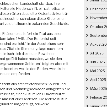
Januar 20
hlesischen Landschaft sichtbar. Ihre
kulturelle Niederschrift, ein pathetischer
Dezember
diesen Orten abspielte. Ostentativ konträr
November
usindustrie, schreiben diese Bilder einen
urf zu der allgemein bekannten Geschichte.
Oktober 2
Phänomens, liefert ein Zitat aus einer
Septembe
dem Jahre 1945. „Der Boden ist seit
r sind es nicht.“ In der Ausstellung sehr
August 2
t das Zitat die Stimmungslage nach dem
Juli 2025
unheimisch sich die neuen Bewohner
mat gefühlt haben mussten, wo sie den
Juni 2025
ergewonnenen Gebieten“ folgten, aber mit
 konnten, wo sie den Boden zwar als ihr
Mai 2025
 Zuhause empfanden.
April 2025
 besteht aus architektonischen Spuren und
März 2025
ahren und Nachkriegsdekaden ablagerten. Sie
turclash, einer kulturellen Diskontinuität,
Februar 2
 Ankunft einer anderen. Die andere Kultur
ründlich umgepflügt, teilweise
Januar 20