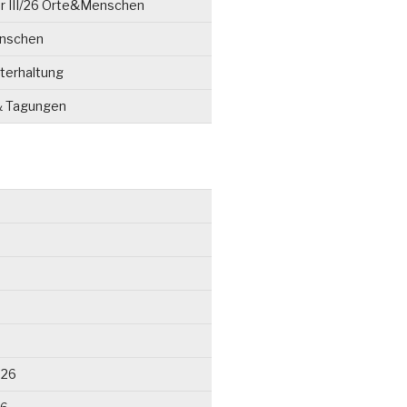
r III/26 Orte&Menschen
enschen
terhaltung
& Tagungen
026