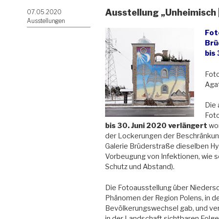
Ausstellung „Unheimisch 
Veröffentlicht
07.05.2020
am
Ausstellungen
Fot
Brü
bis
Foto
Agat
Die 
Foto
bis 30. Juni 2020 verlängert
wor
der Lockerungen der Beschränkung
Galerie Brüderstraße dieselben Hy
Vorbeugung von Infektionen, wie s
Schutz und Abstand).
Die Fotoausstellung über Niedersc
Phänomen der Region Polens, in de
Bevölkerungswechsel gab, und veran
in der Landschaft sichtbaren Fol