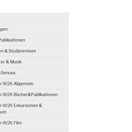
ngen
ublikationen
en & Studienreisen
ter & Musik
& Genuss
 III/26 Allgemein
 III/26 Bücher&Publikationen
 III/26 Exkursionen &
isen
 III/26 Film