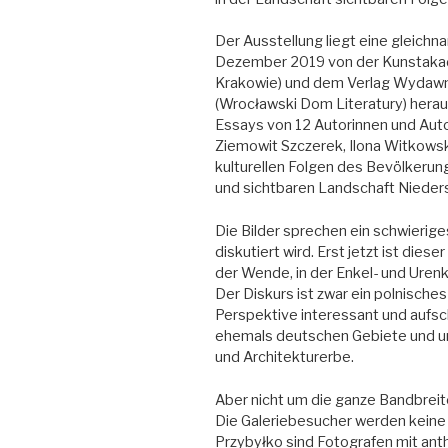
Der Ausstellung liegt eine gleich
Dezember 2019 von der Kunstakad
Krakowie) und dem Verlag Wydawn
(Wrocławski Dom Literatury) her
Essays von 12 Autorinnen und Aut
Ziemowit Szczerek, Ilona Witkows
kulturellen Folgen des Bevölkerun
und sichtbaren Landschaft Nieders
Die Bilder sprechen ein schwierige
diskutiert wird. Erst jetzt ist dies
der Wende, in der Enkel- und Urenk
Der Diskurs ist zwar ein polnisch
Perspektive interessant und aufsch
ehemals deutschen Gebiete und u
und Architekturerbe.
Aber nicht um die ganze Bandbreit
Die Galeriebesucher werden keine 
Przybyłko sind Fotografen mit ant