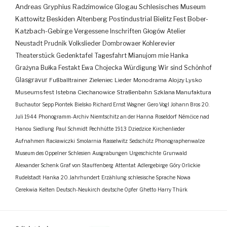
Andreas Gryphius
Radzimowice
Glogau
Schlesisches Museum
Kattowitz
Beskiden
Altenberg
Postindustrial
Bielitz
Fest
Bober-
Katzbach-Gebirge
Vergessene Inschriften
Głogów
Atelier
Neustadt
Prudnik
Volkslieder
Dombrowaer Kohlerevier
Theaterstück
Gedenktafel
Tagesfahrt
Mianujom mie Hanka
Grażyna Bułka
Festakt
Ewa Chojecka
Würdigung
Wir sind Schönhof
Glasgravur
Fußballtrainer
Zieleniec
Lieder
Monodrama
Alojzy Lysko
Museumsfest
Istebna
Ciechanowice
Straßenbahn
Szklana Manufaktura
Buchautor
Sepp Piontek
Bielsko
Richard Ernst Wagner
Gero Vogl
Johann Bros
20.
Juli 1944
Phonogramm-Archiv
Niemtschitz an der Hanna
Roseldorf
Némčice nad
Hanou
Siedlung
Paul Schmidt
Pechhütte
1913
Dziedzice
Kirchenlieder
Aufnahmen
Racławiczki
Smolarnia
Rasselwitz
Sedschütz
Phonographenwalze
Museum des Oppelner Schlesien
Ausgrabungen
Urgeschichte
Grunwald
Alexander Schenk Graf von Stauffenberg
Attentat
Adlergebirge
Góry Orlickie
Rudelstadt
Hanka
20. Jahrhundert
Erzählung
schlesische Sprache
Nowa
Cerekwia
Kelten
Deutsch-Neukirch
deutsche Opfer
Ghetto
Harry Thürk