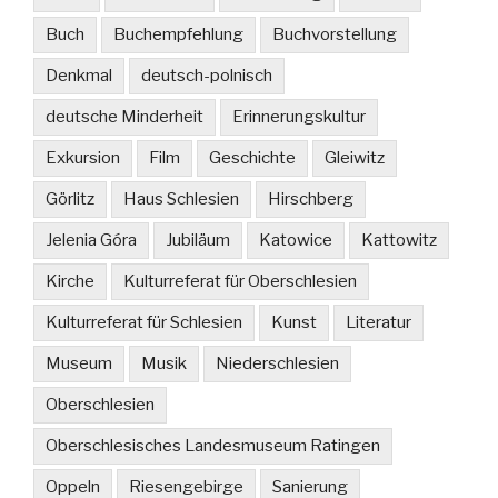
Buch
Buchempfehlung
Buchvorstellung
Denkmal
deutsch-polnisch
deutsche Minderheit
Erinnerungskultur
Exkursion
Film
Geschichte
Gleiwitz
Görlitz
Haus Schlesien
Hirschberg
Jelenia Góra
Jubiläum
Katowice
Kattowitz
Kirche
Kulturreferat für Oberschlesien
Kulturreferat für Schlesien
Kunst
Literatur
Museum
Musik
Niederschlesien
Oberschlesien
Oberschlesisches Landesmuseum Ratingen
Oppeln
Riesengebirge
Sanierung