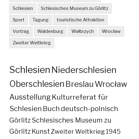
Schlesien
Schlesisches Museum zu Görlitz
Sport
Tagung
touristische Attraktion
Vortrag
Waldenburg
Wałbrzych
Wrocław
Zweiter Weltkrieg
Schlesien
Niederschlesien
Oberschlesien
Breslau
Wrocław
Ausstellung
Kulturreferat für
Schlesien
Buch
deutsch-polnisch
Görlitz
Schlesisches Museum zu
Görlitz
Kunst
Zweiter Weltkrieg
1945