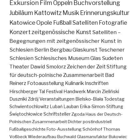
Exkursion
Film
Oppeln
Buchvorstellung
Jubiläum
Kattowitz
Musik
Erinnerungskultur
Katowice
Opole
Fußball
Satelliten
Fotografie
Konzert
zeitgenössische Kunst
Satelliten –
Begegnungen mit zeitgenössischer Kunst in
Schlesien
Berlin
Bergbau
Glaskunst
Teschener
Schlesien
Schlesisches Museum
Glas
Sudeten
Theater
Dawid Smolorz
Zeichen der Zeit
Stiftung
für deutsch-polnische Zusammenarbeit
Bad
Reinerz
Fotoausstellung
Kulinarik
Inschriften
Hirschberger Tal
Festival
Handwerk
Marcin Zieliński
Duszniki Zdrój
Veranstaltungen
Bielsko-Biała
Todestag
Schwientochlowitz
Lubań
Lauban
Erika-Simon-Stiftung
Świętochłowice
Schriftsteller
Zgoda
Haus der Deutsch-
Polnischen Zusammenarbeit
Dichter
postindustriell
Fußballgeschichte
Foto-Ausstellung
Schönhof
Thomas
Voßbeck
Wiederaufbau
Buchwald
Glasmanufaktur
Bukowiec