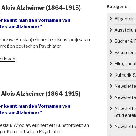
Kategorien
 Alois Alzheimer (1864-1915)
Allgemein
er kennt man den Vornamen von
fessor Alzheimer“
Ausstellu
rocław (Breslau) erinnert ein Kunstprojekt an
Bücher & P
großen deutschen Psychiater.
Exkursion
m
erlesen
Film, Thea
rtstag
Kulinarik 
s
Newsletter
eimer
 Alois Alzheimer (1864-1915)
4-
Newsletter
)“
er kennt man den Vornamen von
Newsletter
fessor Alzheimer“
Studienre
reslau/ Wrocław erinnert ein Kunstprojekt an
Newsletter
großen deutschen Psychiater.