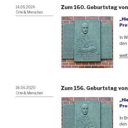
Zum 160. Geburtstag von
Veröffentlicht
14.06.2024
am
Orte & Menschen
„Hi
Pro
In W
den 
„Zu
weit
160.
Gebu
von
Aloi
Alzh
Zum 156. Geburtstag von
Veröffentlicht
18.06.2020
(186
am
Orte & Menschen
1915
„Hi
Pro
In B
den 