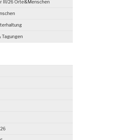
r III/26 Orte&Menschen
enschen
terhaltung
& Tagungen
026