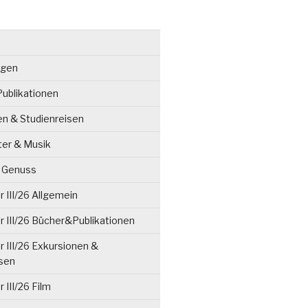
ngen
ublikationen
en & Studienreisen
ter & Musik
& Genuss
 III/26 Allgemein
 III/26 Bücher&Publikationen
 III/26 Exkursionen &
isen
 III/26 Film