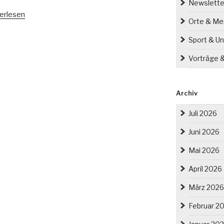
Newslette
m
erlesen
Orte & M
rtstag
Sport & Un
s
Vorträge 
eimer
4-
)“
Archiv
Juli 2026
Juni 2026
Mai 2026
April 2026
März 2026
Februar 2