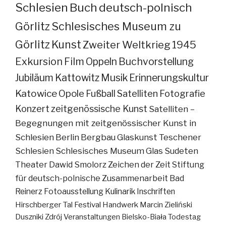
Schlesien
Buch
deutsch-polnisch
Görlitz
Schlesisches Museum zu
Görlitz
Kunst
Zweiter Weltkrieg
1945
Exkursion
Film
Oppeln
Buchvorstellung
Jubiläum
Kattowitz
Musik
Erinnerungskultur
Katowice
Opole
Fußball
Satelliten
Fotografie
Konzert
zeitgenössische Kunst
Satelliten –
Begegnungen mit zeitgenössischer Kunst in
Schlesien
Berlin
Bergbau
Glaskunst
Teschener
Schlesien
Schlesisches Museum
Glas
Sudeten
Theater
Dawid Smolorz
Zeichen der Zeit
Stiftung
für deutsch-polnische Zusammenarbeit
Bad
Reinerz
Fotoausstellung
Kulinarik
Inschriften
Hirschberger Tal
Festival
Handwerk
Marcin Zieliński
Duszniki Zdrój
Veranstaltungen
Bielsko-Biała
Todestag