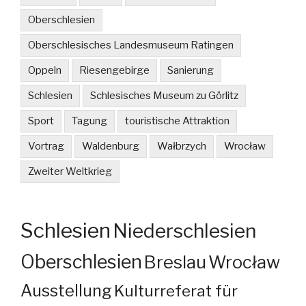
Oberschlesien
Oberschlesisches Landesmuseum Ratingen
Oppeln
Riesengebirge
Sanierung
Schlesien
Schlesisches Museum zu Görlitz
Sport
Tagung
touristische Attraktion
Vortrag
Waldenburg
Wałbrzych
Wrocław
Zweiter Weltkrieg
Schlesien
Niederschlesien
Oberschlesien
Breslau
Wrocław
Ausstellung
Kulturreferat für