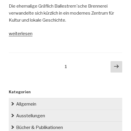
Die ehemalige Gräflich Ballestrem´sche Brennerei
verwandelte sich kürzlich in ein modernes Zentrum für
Kultur und lokale Geschichte.
„Das
weiterlesen
Gelbe
Vorwerk
in
Kochtschütz
Seitennummerierung
Näch
Seite
1
(Kochcice)“
der
Seit
Beiträge
Kategorien
Allgemein
Ausstellungen
Bücher & Publikationen