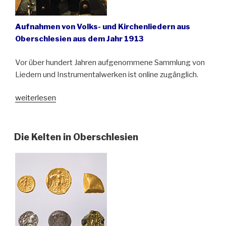
Aufnahmen von Volks- und Kirchenliedern aus
Oberschlesien aus dem Jahr 1913
Vor über hundert Jahren aufgenommene Sammlung von
Liedern und Instrumentalwerken ist online zugänglich.
„Stimmen
weiterlesen
und
Klänge
aus
Die Kelten in Oberschlesien
der
Vergangenheit“