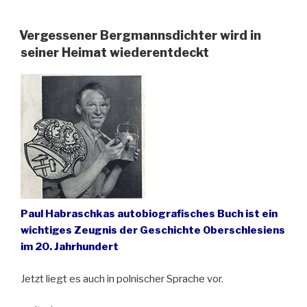
stoppt
den
Vergessener Bergmannsdichter wird in
Buchvertrieb“
seiner Heimat wiederentdeckt
Paul Habraschkas autobiografisches Buch ist ein
wichtiges Zeugnis der Geschichte Oberschlesiens
im 20. Jahrhundert
Jetzt liegt es auch in polnischer Sprache vor.