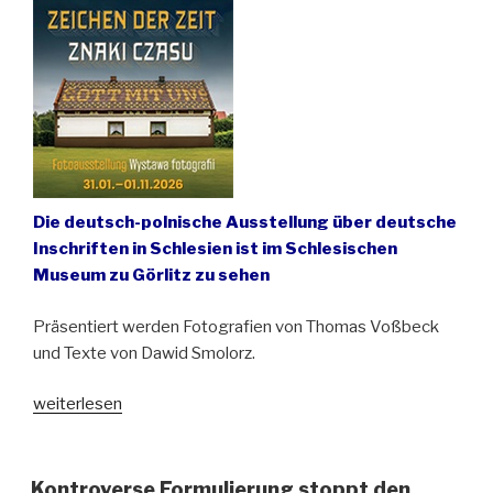
Die deutsch-polnische Ausstellung über deutsche
Inschriften in Schlesien ist im Schlesischen
Museum zu Görlitz zu sehen
Präsentiert werden Fotografien von Thomas Voßbeck
und Texte von Dawid Smolorz.
„Ausstellung
weiterlesen
„Zeichen
der
Zeit“
Kontroverse Formulierung stoppt den