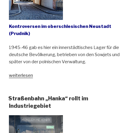
Kontroversen im oberschlesischen Neustadt
(Prudnik)
1945-46 gab es hier ein innerstädtisches Lager für die
deutsche Bevölkerung, betrieben von den Sowjets und
später von der polnischen Verwaltung.
„Nein
weiterlesen
zur
Würdigung
der
Straßenbahn „Hanka“ rollt im
deutschen
Industriegebiet
Opfer“