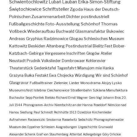
Schwientochlowitz
Lubań
Lauban
Erika-Simon-Stiftung
Świętochłowice
Schriftsteller
Zgoda
Haus der Deutsch-
Polnischen Zusammenarbeit
Dichter
postindustriell
Fußballgeschichte
Foto-Ausstellung
Schönhof
Thomas
Voßbeck
Wiederaufbau
Buchwald
Glasmanufaktur
Bukowiec
Andreas Gryphius
Radzimowice
Glogau
Schlesisches Museum
Kattowitz
Beskiden
Altenberg
Postindustrial
Bielitz
Fest
Bober-
Katzbach-Gebirge
Vergessene Inschriften
Głogów
Atelier
Neustadt
Prudnik
Volkslieder
Dombrowaer Kohlerevier
Theaterstück
Gedenktafel
Tagesfahrt
Mianujom mie Hanka
Grażyna Bułka
Festakt
Ewa Chojecka
Würdigung
Wir sind Schönhof
Glasgravur
Fußballtrainer
Zieleniec
Lieder
Monodrama
Alojzy Lysko
Museumsfest
Istebna
Ciechanowice
Straßenbahn
Szklana Manufaktura
Buchautor
Sepp Piontek
Bielsko
Richard Ernst Wagner
Gero Vogl
Johann Bros
20.
Juli 1944
Phonogramm-Archiv
Niemtschitz an der Hanna
Roseldorf
Némčice nad
Hanou
Siedlung
Paul Schmidt
Pechhütte
1913
Dziedzice
Kirchenlieder
Aufnahmen
Racławiczki
Smolarnia
Rasselwitz
Sedschütz
Phonographenwalze
Museum des Oppelner Schlesien
Ausgrabungen
Urgeschichte
Grunwald
Alexander Schenk Graf von Stauffenberg
Attentat
Adlergebirge
Góry Orlickie