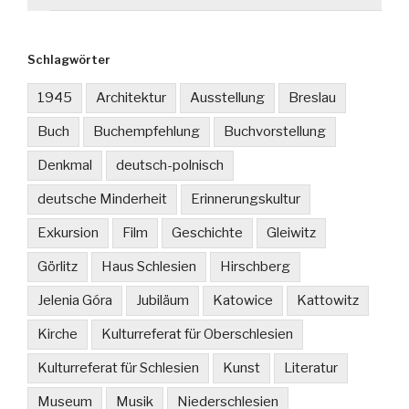
Schlagwörter
1945
Architektur
Ausstellung
Breslau
Buch
Buchempfehlung
Buchvorstellung
Denkmal
deutsch-polnisch
deutsche Minderheit
Erinnerungskultur
Exkursion
Film
Geschichte
Gleiwitz
Görlitz
Haus Schlesien
Hirschberg
Jelenia Góra
Jubiläum
Katowice
Kattowitz
Kirche
Kulturreferat für Oberschlesien
Kulturreferat für Schlesien
Kunst
Literatur
Museum
Musik
Niederschlesien