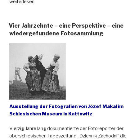
„Vergessener
weiterlesen
Bergmannsdichter
wird
in
Vier Jahrzehnte – eine Perspektive – eine
seiner
wiedergefundene Fotosammlung
Heimat
wiederentdeckt“
Ausstellung der Fotografien von Józef Makal im
Schlesischen Museum in Kattowitz
Vierzig Jahre lang dokumentierte der Fotoreporter der
oberschlesischen Tageszeitung „Dziennik Zachodni“ die