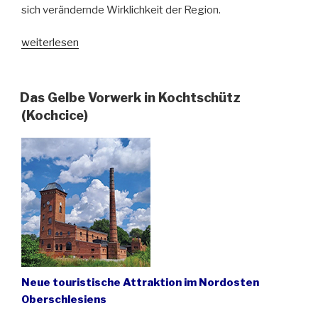
sich verändernde Wirklichkeit der Region.
„Vier
weiterlesen
Jahrzehnte
–
eine
Das Gelbe Vorwerk in Kochtschütz
Perspektive
(Kochcice)
–
eine
wiedergefundene
Fotosammlung“
Neue touristische Attraktion im Nordosten
Oberschlesiens