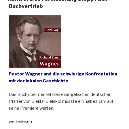
bis
Buchvertrieb
1.
November
2026
verlängert“
Pastor Wagner und die schwierige Konfrontation
mit der lokalen Geschichte
Das Buch über den letzten evangelischen deutschen
Pfarrer von Bielitz (Bielsko) musste ein halbes Jahr auf
seine Premiere warten.
„Kontroverse
weiterlesen
Formulierung