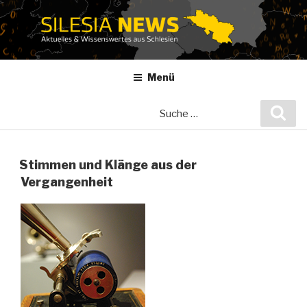
Zum
Inhalt
springen
Menü
Suche
Suc
nach:
Stimmen und Klänge aus der
Vergangenheit