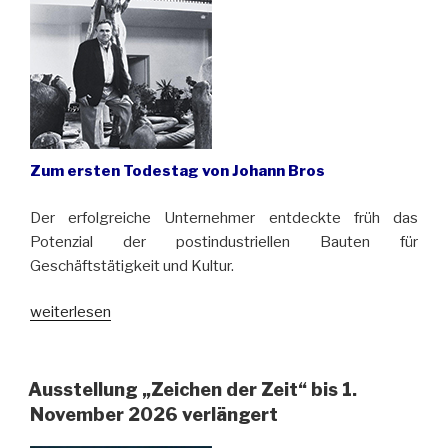
Zum ersten Todestag von Johann Bros
Der erfolgreiche Unternehmer entdeckte früh das
Potenzial der postindustriellen Bauten für
Geschäftstätigkeit und Kultur.
„Visionär
weiterlesen
und
Pionier
mit
Ausstellung „Zeichen der Zeit“ bis 1.
oberschlesischer
November 2026 verlängert
Seele“