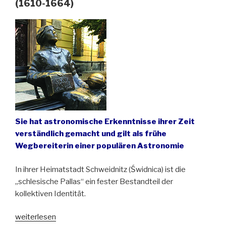
(1610-1664)
Gewand“
Sie hat astronomische Erkenntnisse ihrer Zeit
verständlich gemacht und gilt als frühe
Wegbereiterin einer populären Astronomie
In ihrer Heimatstadt Schweidnitz (Świdnica) ist die
„schlesische Pallas“ ein fester Bestandteil der
kollektiven Identität.
„Zum
weiterlesen