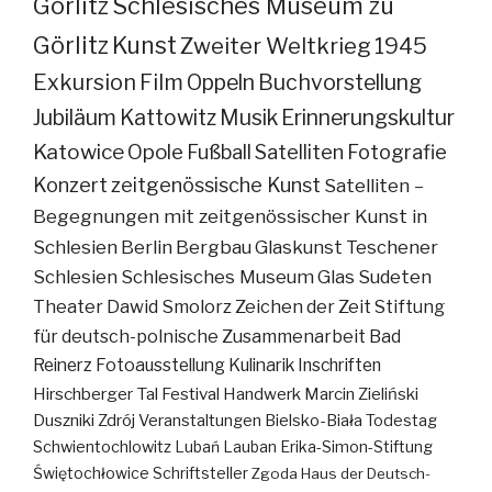
Görlitz
Schlesisches Museum zu
Görlitz
Kunst
Zweiter Weltkrieg
1945
Exkursion
Film
Oppeln
Buchvorstellung
Jubiläum
Kattowitz
Musik
Erinnerungskultur
Katowice
Opole
Fußball
Satelliten
Fotografie
Konzert
zeitgenössische Kunst
Satelliten –
Begegnungen mit zeitgenössischer Kunst in
Schlesien
Berlin
Bergbau
Glaskunst
Teschener
Schlesien
Schlesisches Museum
Glas
Sudeten
Theater
Dawid Smolorz
Zeichen der Zeit
Stiftung
für deutsch-polnische Zusammenarbeit
Bad
Reinerz
Fotoausstellung
Kulinarik
Inschriften
Hirschberger Tal
Festival
Handwerk
Marcin Zieliński
Duszniki Zdrój
Veranstaltungen
Bielsko-Biała
Todestag
Schwientochlowitz
Lubań
Lauban
Erika-Simon-Stiftung
Świętochłowice
Schriftsteller
Zgoda
Haus der Deutsch-