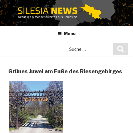
Zum
Inhalt
springen
Menü
Suche
Suc
nach:
Grünes Juwel am Fuße des Riesengebirges