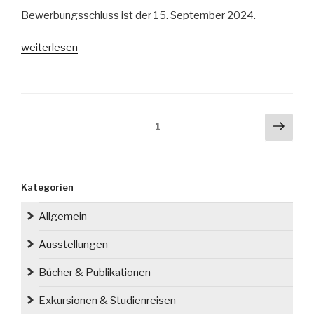
Bewerbungsschluss ist der 15. September 2024.
„Ausschreibung
weiterlesen
für
das
Schlesien-
Kolloquium
Seitennummerierung
Näch
Seite
1
2024“
der
Seit
Beiträge
Kategorien
Allgemein
Ausstellungen
Bücher & Publikationen
Exkursionen & Studienreisen