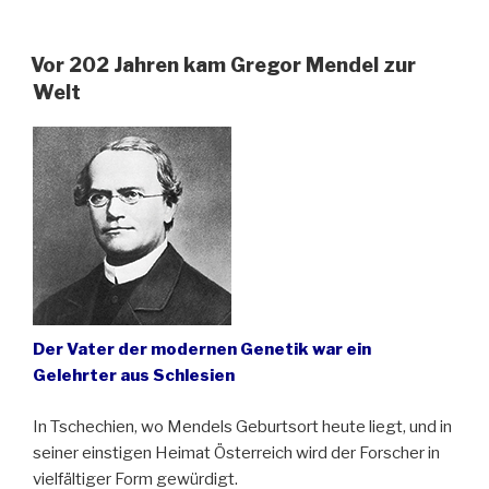
360.
Todestag
von
Vor 202 Jahren kam Gregor Mendel zur
Maria
Welt
Cunitz
(1610-
1664)“
Der Vater der modernen Genetik war ein
Gelehrter aus Schlesien
In Tschechien, wo Mendels Geburtsort heute liegt, und in
seiner einstigen Heimat Österreich wird der Forscher in
vielfältiger Form gewürdigt.