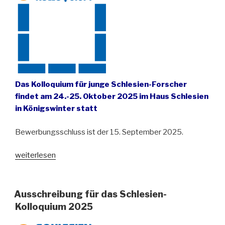
Das Kolloquium für junge Schlesien-Forscher
findet am 24.-25. Oktober 2025 im Haus Schlesien
in Königswinter statt
Bewerbungsschluss ist der 15. September 2025.
„Ausschreibung
weiterlesen
für
das
Schlesien-
Ausschreibung für das Schlesien-
Kolloquium
Kolloquium 2025
2025“