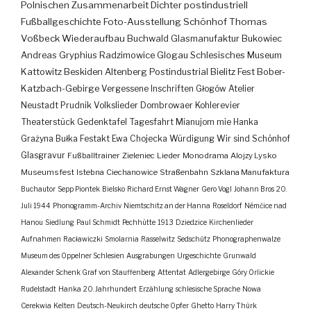
Polnischen Zusammenarbeit
Dichter
postindustriell
Fußballgeschichte
Foto-Ausstellung
Schönhof
Thomas
Voßbeck
Wiederaufbau
Buchwald
Glasmanufaktur
Bukowiec
Andreas Gryphius
Radzimowice
Glogau
Schlesisches Museum
Kattowitz
Beskiden
Altenberg
Postindustrial
Bielitz
Fest
Bober-
Katzbach-Gebirge
Vergessene Inschriften
Głogów
Atelier
Neustadt
Prudnik
Volkslieder
Dombrowaer Kohlerevier
Theaterstück
Gedenktafel
Tagesfahrt
Mianujom mie Hanka
Grażyna Bułka
Festakt
Ewa Chojecka
Würdigung
Wir sind Schönhof
Glasgravur
Fußballtrainer
Zieleniec
Lieder
Monodrama
Alojzy Lysko
Museumsfest
Istebna
Ciechanowice
Straßenbahn
Szklana Manufaktura
Buchautor
Sepp Piontek
Bielsko
Richard Ernst Wagner
Gero Vogl
Johann Bros
20.
Juli 1944
Phonogramm-Archiv
Niemtschitz an der Hanna
Roseldorf
Némčice nad
Hanou
Siedlung
Paul Schmidt
Pechhütte
1913
Dziedzice
Kirchenlieder
Aufnahmen
Racławiczki
Smolarnia
Rasselwitz
Sedschütz
Phonographenwalze
Museum des Oppelner Schlesien
Ausgrabungen
Urgeschichte
Grunwald
Alexander Schenk Graf von Stauffenberg
Attentat
Adlergebirge
Góry Orlickie
Rudelstadt
Hanka
20. Jahrhundert
Erzählung
schlesische Sprache
Nowa
Cerekwia
Kelten
Deutsch-Neukirch
deutsche Opfer
Ghetto
Harry Thürk