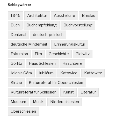
Schlagwörter
1945
Architektur
Ausstellung
Breslau
Buch
Buchempfehlung
Buchvorstellung
Denkmal
deutsch-polnisch
deutsche Minderheit
Erinnerungskultur
Exkursion
Film
Geschichte
Gleiwitz
Görlitz
Haus Schlesien
Hirschberg
Jelenia Góra
Jubiläum
Katowice
Kattowitz
Kirche
Kulturreferat für Oberschlesien
Kulturreferat für Schlesien
Kunst
Literatur
Museum
Musik
Niederschlesien
Oberschlesien