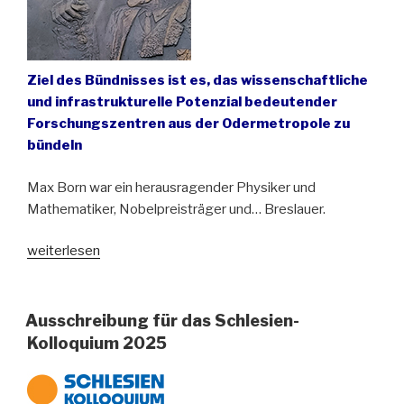
Ziel des Bündnisses ist es, das wissenschaftliche
und infrastrukturelle Potenzial bedeutender
Forschungszentren aus der Odermetropole zu
bündeln
Max Born war ein herausragender Physiker und
Mathematiker, Nobelpreisträger und… Breslauer.
„Max-
weiterlesen
Born-
Forschungsallianz
in
Ausschreibung für das Schlesien-
Breslau“
Kolloquium 2025