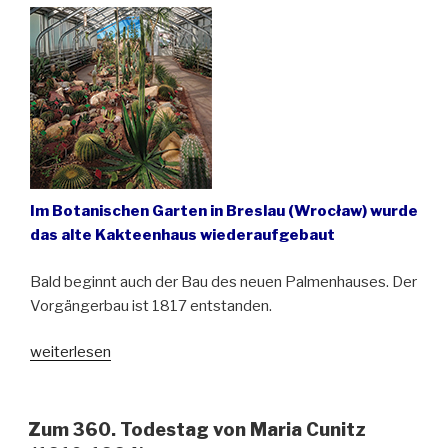
Schlesien“
Im Botanischen Garten in Breslau (Wrocław) wurde
das alte Kakteenhaus wiederaufgebaut
Bald beginnt auch der Bau des neuen Palmenhauses. Der
Vorgängerbau ist 1817 entstanden.
„Das
weiterlesen
alte
Kakteenhaus
im
Zum 360. Todestag von Maria Cunitz
neuen