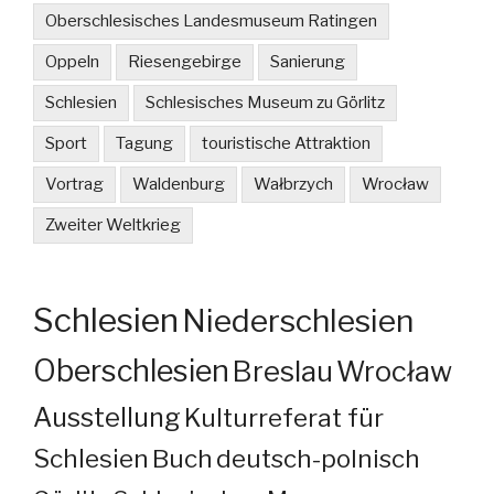
Oberschlesisches Landesmuseum Ratingen
Oppeln
Riesengebirge
Sanierung
Schlesien
Schlesisches Museum zu Görlitz
Sport
Tagung
touristische Attraktion
Vortrag
Waldenburg
Wałbrzych
Wrocław
Zweiter Weltkrieg
Schlesien
Niederschlesien
Oberschlesien
Breslau
Wrocław
Ausstellung
Kulturreferat für
Schlesien
Buch
deutsch-polnisch