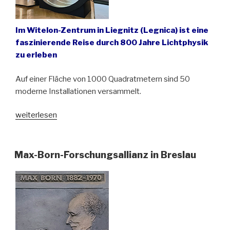
Im Witelon-Zentrum in Liegnitz (Legnica) ist eine
faszinierende Reise durch 800 Jahre Lichtphysik
zu erleben
Auf einer Fläche von 1000 Quadratmetern sind 50
moderne Installationen versammelt.
„Alles
weiterlesen
über
Optik
und
Max-Born-Forschungsallianz in Breslau
Licht
in
Liegnitz
erfahren“