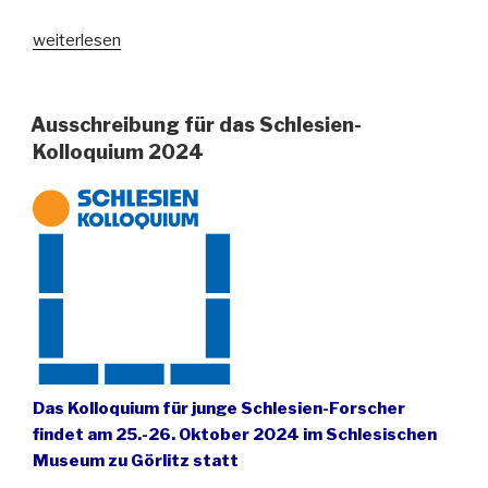
„Vor
weiterlesen
202
Jahren
kam
Ausschreibung für das Schlesien-
Gregor
Kolloquium 2024
Mendel
zur
Welt“
Das Kolloquium für junge Schlesien-Forscher
findet am 25.-26. Oktober 2024 im Schlesischen
Museum zu Görlitz statt