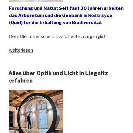
Forschung und Natur: Seit fast 30 Jahren arbeiten
das Arboretum und die Genbank in Kostrzyca
(Quirl) für die Erhaltung von Biodiversität
Der stille, malerische Ort ist öffentlich zugänglich.
„Grünes
weiterlesen
Juwel
am
Fuße
Alles über Optik und Licht in Liegnitz
des
erfahren
Riesengebirges“