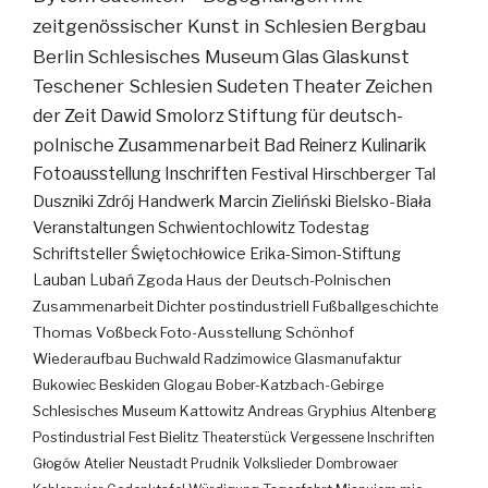
zeitgenössischer Kunst in Schlesien
Bergbau
Berlin
Schlesisches Museum
Glas
Glaskunst
Teschener Schlesien
Sudeten
Theater
Zeichen
der Zeit
Dawid Smolorz
Stiftung für deutsch-
polnische Zusammenarbeit
Bad Reinerz
Kulinarik
Fotoausstellung
Inschriften
Festival
Hirschberger Tal
Duszniki Zdrój
Handwerk
Marcin Zieliński
Bielsko-Biała
Veranstaltungen
Schwientochlowitz
Todestag
Schriftsteller
Świętochłowice
Erika-Simon-Stiftung
Lauban
Lubań
Zgoda
Haus der Deutsch-Polnischen
Zusammenarbeit
Dichter
postindustriell
Fußballgeschichte
Thomas Voßbeck
Foto-Ausstellung
Schönhof
Wiederaufbau
Buchwald
Radzimowice
Glasmanufaktur
Bukowiec
Beskiden
Glogau
Bober-Katzbach-Gebirge
Schlesisches Museum Kattowitz
Andreas Gryphius
Altenberg
Postindustrial
Fest
Bielitz
Theaterstück
Vergessene Inschriften
Głogów
Atelier
Neustadt
Prudnik
Volkslieder
Dombrowaer