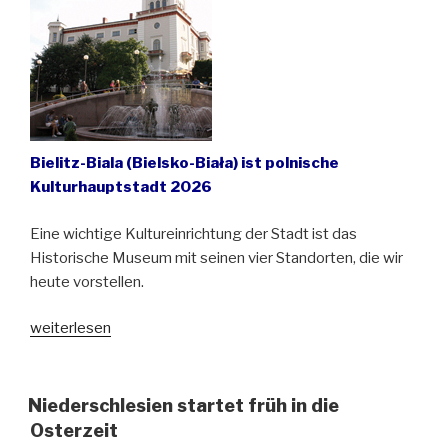
Bielitz-Biala (Bielsko-Biała) ist polnische
Kulturhauptstadt 2026
Eine wichtige Kultureinrichtung der Stadt ist das
Historische Museum mit seinen vier Standorten, die wir
heute vorstellen.
„Sehenswert:
weiterlesen
Die
Stadt
Bielitz-
Niederschlesien startet früh in die
Biala
Osterzeit
und