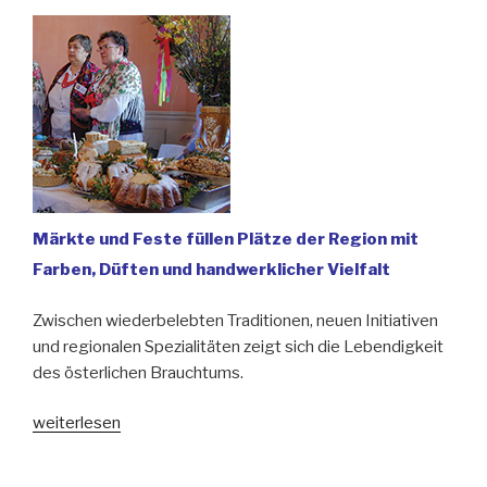
ihr
Historisches
Museum“
Märkte und Feste füllen Plätze der Region mit
Farben, Düften und handwerklicher Vielfalt
Zwischen wiederbelebten Traditionen, neuen Initiativen
und regionalen Spezialitäten zeigt sich die Lebendigkeit
des österlichen Brauchtums.
„Niederschlesien
weiterlesen
startet
früh