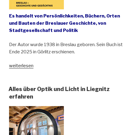
Es handelt von Persönlichkeiten, Büchern, Orten
und Bauten der Breslauer Geschichte, von
Stadtgesellschaft und Politik
Der Autor wurde 1938 in Breslau geboren. Sein Buch ist
Ende 2025 in Görlitz erschienen.
„Neuerscheinung:
weiterlesen
„Breslau
–
Geschichte
Alles über Optik und Licht in Liegnitz
und
erfahren
Gedächtnis“
von
Norbert
Conrads“