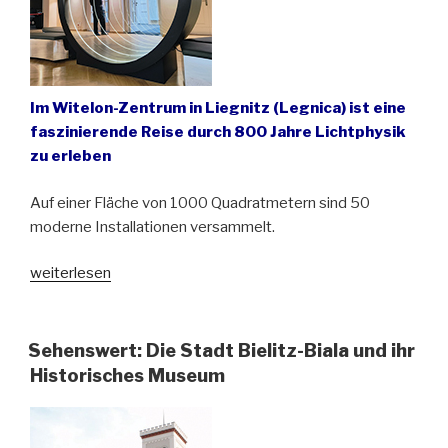
Im Witelon-Zentrum in Liegnitz (Legnica) ist eine
faszinierende Reise durch 800 Jahre Lichtphysik
zu erleben
Auf einer Fläche von 1000 Quadratmetern sind 50
moderne Installationen versammelt.
„Alles
weiterlesen
über
Optik
und
Sehenswert: Die Stadt Bielitz-Biala und ihr
Licht
Historisches Museum
in
Liegnitz
erfahren“