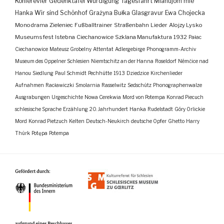
Kohlerevier
Gedenktafel
Würdigung
Tagesfahrt
Mianujom mie
Hanka
Wir sind Schönhof
Grażyna Bułka
Glasgravur
Ewa Chojecka
Monodrama
Zieleniec
Fußballtrainer
Straßenbahn
Lieder
Alojzy Lysko
Museumsfest
Istebna
Ciechanowice
Szklana Manufaktura
1932
Pałac
Ciechanowice
Mateusz Grobelny
Attentat
Adlergebirge
Phonogramm-Archiv
Museum des Oppelner Schlesien
Niemtschitz an der Hanna
Roseldorf
Némčice nad
Hanou
Siedlung
Paul Schmidt
Pechhütte
1913
Dziedzice
Kirchenlieder
Aufnahmen
Racławiczki
Smolarnia
Rasselwitz
Sedschütz
Phonographenwalze
Ausgrabungen
Urgeschichte
Nowa Cerekwia
Mord von Potempa
Konrad Piecuch
schlesische Sprache
Erzählung
20. Jahrhundert
Hanka
Rudelstadt
Góry Orlickie
Mord
Konrad Pietzuch
Kelten
Deutsch-Neukirch
deutsche Opfer
Ghetto
Harry
Thürk
Potępa
Potempa