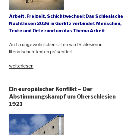
der
neuen
Heimat
Arbeit, Freizeit, Schichtwechsel: Das Schlesische
in
Nachtlesen 2026 in Görlitz verbindet Menschen,
Westpolen““
Texte und Orte rund um das Thema Arbeit
An 15 ungewöhnlichen Orten wird Schlesien in
literarischen Texten präsentiert.
„Schlesisches
weiterlesen
Nachtlesen
am
18.
Ein europäischer Konflikt – Der
April
Abstimmungskampf um Oberschlesien
in
1921
Görlitz“