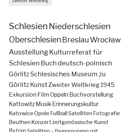
Zweiter Weltkrieg
Schlesien
Niederschlesien
Oberschlesien
Breslau
Wrocław
Ausstellung
Kulturreferat für
Schlesien
Buch
deutsch-polnisch
Görlitz
Schlesisches Museum zu
Görlitz
Kunst
Zweiter Weltkrieg
1945
Exkursion
Film
Oppeln
Buchvorstellung
Kattowitz
Musik
Erinnerungskultur
Katowice
Opole
Fußball
Satelliten
Fotografie
Beuthen
Konzert
zeitgenössische Kunst
Bytom
Satelliten – Begegnungen mit