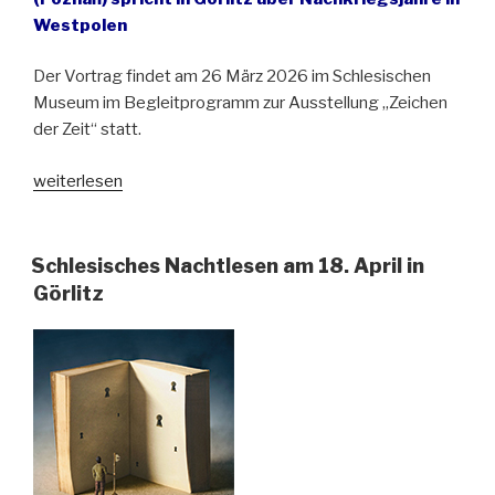
Westpolen
Der Vortrag findet am 26 März 2026 im Schlesischen
Museum im Begleitprogramm zur Ausstellung „Zeichen
der Zeit“ statt.
„Vortrag:
weiterlesen
„Zu
Hause
an
Schlesisches Nachtlesen am 18. April in
der
Görlitz
Oder
und
Neiße.
Erinnerungen
und
Bilder
von