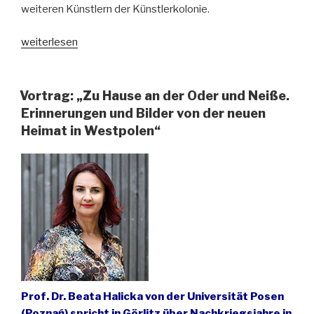
weiteren Künstlern der Künstlerkolonie.
„Ausstellung
weiterlesen
in
Hirschberg
widmet
Vortrag: „Zu Hause an der Oder und Neiße.
sich
Erinnerungen und Bilder von der neuen
Friedrich
Heimat in Westpolen“
Iwan“
Prof. Dr. Beata Halicka von der Universität Posen
(Poznań) spricht in Görlitz über Nachkriegsjahre in