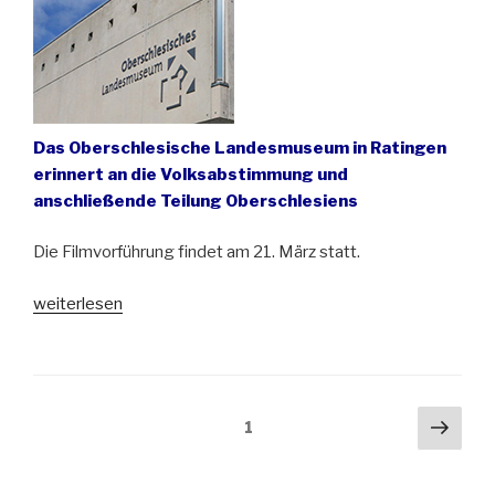
Das Oberschlesische Landesmuseum in Ratingen
erinnert an die Volksabstimmung und
anschließende Teilung Oberschlesiens
Die Filmvorführung findet am 21. März statt.
„Ein
weiterlesen
europäischer
Konflikt
–
Der
Seitennummerierung
Näch
Seite
1
Abstimmungskampf
der
Seit
um
Beiträge
Oberschlesien