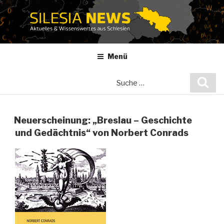
Zum
Inhalt
springen
Menü
Suche
Suc
nach:
Neuerscheinung: „Breslau – Geschichte
und Gedächtnis“ von Norbert Conrads