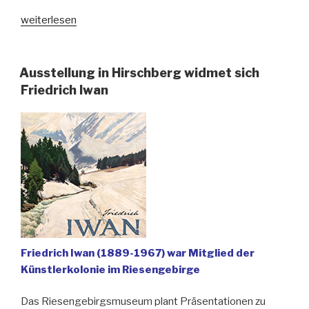
„Aleksander-
weiterlesen
Gieysztor-
Preis
für
Ausstellung in Hirschberg widmet sich
Professor
Friedrich Iwan
Ewa
Chojecka“
Friedrich Iwan (1889-1967) war Mitglied der
Künstlerkolonie im Riesengebirge
Das Riesengebirgsmuseum plant Präsentationen zu