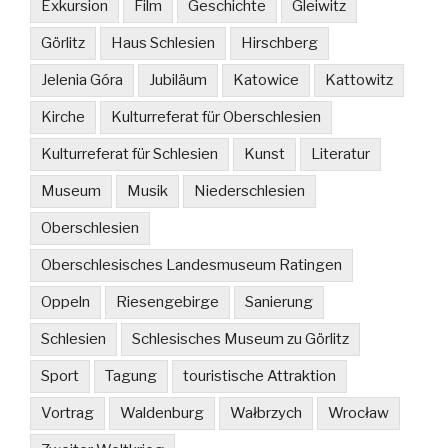
Exkursion
Film
Geschichte
Gleiwitz
Görlitz
Haus Schlesien
Hirschberg
Jelenia Góra
Jubiläum
Katowice
Kattowitz
Kirche
Kulturreferat für Oberschlesien
Kulturreferat für Schlesien
Kunst
Literatur
Museum
Musik
Niederschlesien
Oberschlesien
Oberschlesisches Landesmuseum Ratingen
Oppeln
Riesengebirge
Sanierung
Schlesien
Schlesisches Museum zu Görlitz
Sport
Tagung
touristische Attraktion
Vortrag
Waldenburg
Wałbrzych
Wrocław