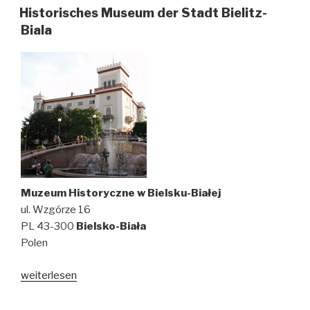
in
Historisches Museum der Stadt Bielitz-
die
Biala
Osterzeit“
Muzeum Historyczne w Bielsku-Białej
ul. Wzgórze 16
PL 43-300
Bielsko-Biała
Polen
weiterlesen