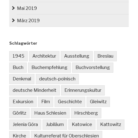
Mai 2019
März 2019
Schlagwörter
1945
Architektur
Ausstellung
Breslau
Buch
Buchempfehlung
Buchvorstellung
Denkmal
deutsch-polnisch
deutsche Minderheit
Erinnerungskultur
Exkursion
Film
Geschichte
Gleiwitz
Görlitz
Haus Schlesien
Hirschberg
Jelenia Góra
Jubiläum
Katowice
Kattowitz
Kirche
Kulturreferat für Oberschlesien