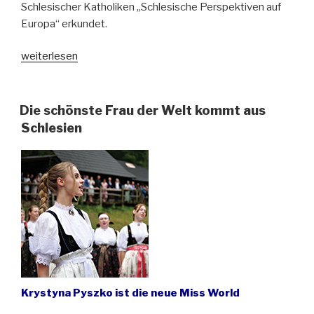
Schlesischer Katholiken „Schlesische Perspektiven auf
Europa“ erkundet.
„Was
weiterlesen
ist
uns
die
Die schönste Frau der Welt kommt aus
europäische
Schlesien
Gemeinschaft
wert?“
Krystyna Pyszko ist die neue Miss World