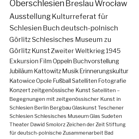
Oberschlesien
Breslau
Wrocław
Ausstellung
Kulturreferat für
Schlesien
Buch
deutsch-polnisch
Görlitz
Schlesisches Museum zu
Görlitz
Kunst
Zweiter Weltkrieg
1945
Exkursion
Film
Oppeln
Buchvorstellung
Jubiläum
Kattowitz
Musik
Erinnerungskultur
Katowice
Opole
Fußball
Satelliten
Fotografie
Konzert
zeitgenössische Kunst
Satelliten –
Begegnungen mit zeitgenössischer Kunst in
Schlesien
Berlin
Bergbau
Glaskunst
Teschener
Schlesien
Schlesisches Museum
Glas
Sudeten
Theater
Dawid Smolorz
Zeichen der Zeit
Stiftung
für deutsch-polnische Zusammenarbeit
Bad