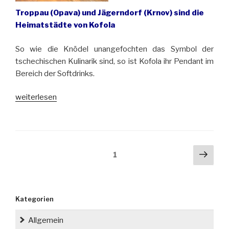
Troppau (Opava) und Jägerndorf (Krnov) sind die
Heimatstädte von Kofola
So wie die Knödel unangefochten das Symbol der
tschechischen Kulinarik sind, so ist Kofola ihr Pendant im
Bereich der Softdrinks.
„Das
weiterlesen
Kultgetränk
aus
Tschechisch-
Schlesien“
Seitennummerierung
Näch
Seite
1
der
Seit
Beiträge
Kategorien
Allgemein