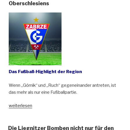
Eichendorff-
Oberschlesiens
Literaturpreis
2024“
Das Fußball-Highlight der Region
Wenn „Górnik“ und „Ruch“ gegeneinander antreten, ist
das mehr als nur eine Fußballpartie.
„Górnik
weiterlesen
Zabrze
siegt
im
Die Liegnitzer Bomben nicht nur für den