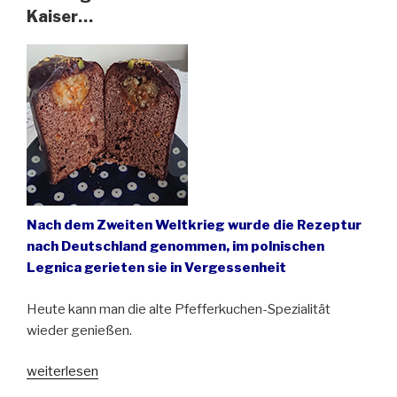
123.
Kaiser…
Großen
Derby
Oberschlesiens“
Nach dem Zweiten Weltkrieg wurde die Rezeptur
nach Deutschland genommen, im polnischen
Legnica gerieten sie in Vergessenheit
Heute kann man die alte Pfefferkuchen-Spezialität
wieder genießen.
„Die
weiterlesen
Liegnitzer