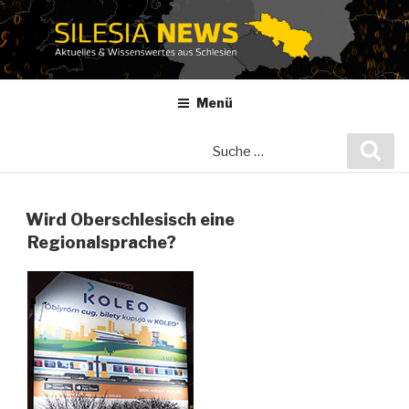
Zum
Inhalt
springen
Menü
Suche
Suc
nach:
Wird Oberschlesisch eine
Regionalsprache?