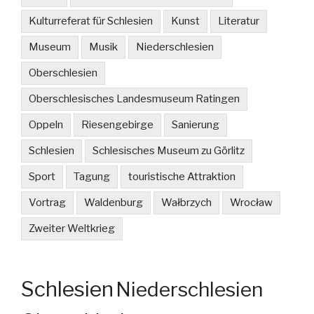
Kulturreferat für Schlesien
Kunst
Literatur
Museum
Musik
Niederschlesien
Oberschlesien
Oberschlesisches Landesmuseum Ratingen
Oppeln
Riesengebirge
Sanierung
Schlesien
Schlesisches Museum zu Görlitz
Sport
Tagung
touristische Attraktion
Vortrag
Waldenburg
Wałbrzych
Wrocław
Zweiter Weltkrieg
Schlesien
Niederschlesien