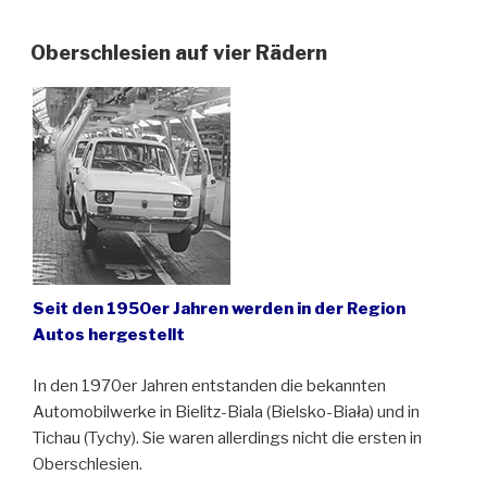
Bomben
nicht
Oberschlesien auf vier Rädern
nur
für
den
Kaiser…“
Seit den 1950er Jahren werden in der Region
Autos hergestellt
In den 1970er Jahren entstanden die bekannten
Automobilwerke in Bielitz-Biala (Bielsko-Biała) und in
Tichau (Tychy). Sie waren allerdings nicht die ersten in
Oberschlesien.