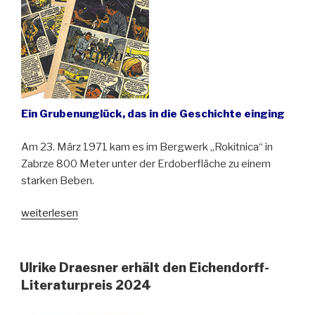
eine
Buche
aus
Niederschlesien“
Ein Grubenunglück, das in die Geschichte einging
Am 23. März 1971 kam es im Bergwerk „Rokitnica“ in
Zabrze 800 Meter unter der Erdoberfläche zu einem
starken Beben.
„Eine
weiterlesen
Woche
unter
der
Ulrike Draesner erhält den Eichendorff-
Erde
Literaturpreis 2024
gefangen“