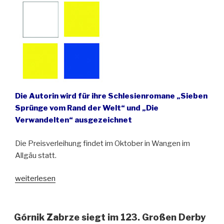
Die Autorin wird für ihre Schlesienromane „Sieben
Sprünge vom Rand der Welt“ und „Die
Verwandelten“ ausgezeichnet
Die Preisverleihung findet im Oktober in Wangen im
Allgäu statt.
„Ulrike
weiterlesen
Draesner
erhält
den
Górnik Zabrze siegt im 123. Großen Derby