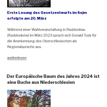
Erste Lesung des Gesetzentwurfs im Sejm
erfolgte am 20. März
Während einer Wahlveranstaltung in Radzionkau
(Radzionków) im März 2023 sprach sich Donald Tusk für
die Anerkennung des Oberschlesischen als
Regionalsprache aus.
„Wird
weiterlesen
Oberschlesisch
eine
Regionalsprache?“
Der Europäische Baum des Jahres 2024 ist
eine Buche aus Niederschlesien