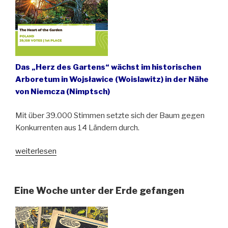
Das „Herz des Gartens“ wächst im historischen
Arboretum in Wojsławice (Woislawitz) in der Nähe
von Niemcza (Nimptsch)
Mit über 39.000 Stimmen setzte sich der Baum gegen
Konkurrenten aus 14 Ländern durch.
„Der
weiterlesen
Europäische
Baum
des
Eine Woche unter der Erde gefangen
Jahres
2024
ist