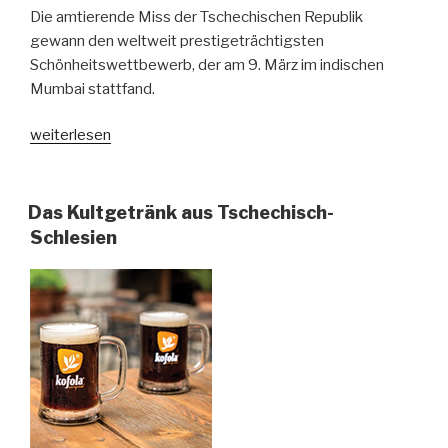
Die amtierende Miss der Tschechischen Republik
gewann den weltweit prestigeträchtigsten
Schönheitswettbewerb, der am 9. März im indischen
Mumbai stattfand.
„Die
weiterlesen
schönste
Frau
der
Das Kultgetränk aus Tschechisch-
Welt
Schlesien
kommt
aus
Schlesien“