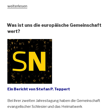
„Oberschlesien
weiterlesen
auf
vier
Rädern“
Was ist uns die europäische Gemeinschaft
wert?
Ein Bericht von Stefan P. Teppert
Bei ihrer zweiten Jahrestagung haben die Gemeinschaft
evangelischer Schlesier und das Heimatwerk