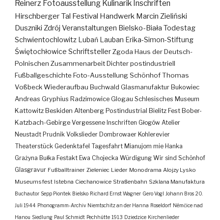
Reinerz
Fotoausstellung
Kulinarik
Inschriften
Hirschberger Tal
Festival
Handwerk
Marcin Zieliński
Duszniki Zdrój
Veranstaltungen
Bielsko-Biała
Todestag
Schwientochlowitz
Lubań
Lauban
Erika-Simon-Stiftung
Świętochłowice
Schriftsteller
Zgoda
Haus der Deutsch-
Polnischen Zusammenarbeit
Dichter
postindustriell
Fußballgeschichte
Foto-Ausstellung
Schönhof
Thomas
Voßbeck
Wiederaufbau
Buchwald
Glasmanufaktur
Bukowiec
Andreas Gryphius
Radzimowice
Glogau
Schlesisches Museum
Kattowitz
Beskiden
Altenberg
Postindustrial
Bielitz
Fest
Bober-
Katzbach-Gebirge
Vergessene Inschriften
Głogów
Atelier
Neustadt
Prudnik
Volkslieder
Dombrowaer Kohlerevier
Theaterstück
Gedenktafel
Tagesfahrt
Mianujom mie Hanka
Grażyna Bułka
Festakt
Ewa Chojecka
Würdigung
Wir sind Schönhof
Glasgravur
Fußballtrainer
Zieleniec
Lieder
Monodrama
Alojzy Lysko
Museumsfest
Istebna
Ciechanowice
Straßenbahn
Szklana Manufaktura
Buchautor
Sepp Piontek
Bielsko
Richard Ernst Wagner
Gero Vogl
Johann Bros
20.
Juli 1944
Phonogramm-Archiv
Niemtschitz an der Hanna
Roseldorf
Némčice nad
Hanou
Siedlung
Paul Schmidt
Pechhütte
1913
Dziedzice
Kirchenlieder