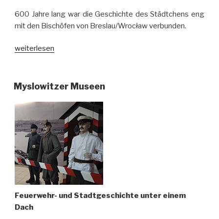
600 Jahre lang war die Geschichte des Städtchens eng
mit den Bischöfen von Breslau/Wrocław verbunden.
„Jauernig/Javorník
weiterlesen
in
Tschechisch-
Schlesien“
Myslowitzer Museen
Feuerwehr- und Stadtgeschichte unter einem
Dach