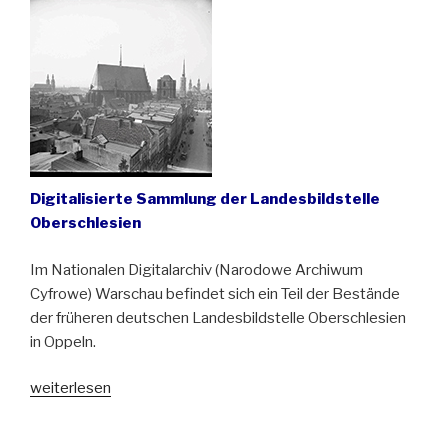
zwischen
Ostsee
und
Schwarzem
Meer“
Digitalisierte Sammlung der Landesbildstelle
Oberschlesien
Im Nationalen Digitalarchiv (Narodowe Archiwum
Cyfrowe) Warschau befindet sich ein Teil der Bestände
der früheren deutschen Landesbildstelle Oberschlesien
in Oppeln.
„Oberschlesien
weiterlesen
in
27.000