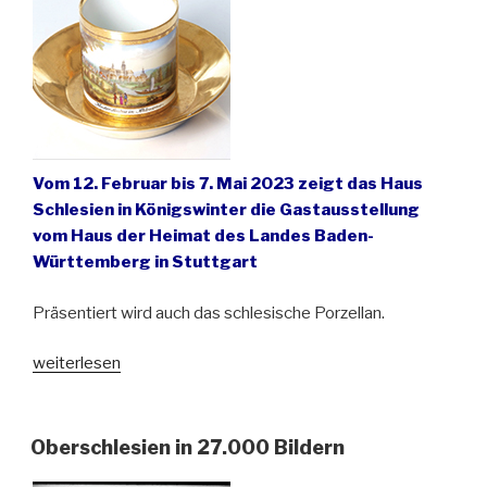
Vom 12. Februar bis 7. Mai 2023 zeigt das Haus
Schlesien in Königswinter die Gastausstellung
vom Haus der Heimat des Landes Baden-
Württemberg in Stuttgart
Präsentiert wird auch das schlesische Porzellan.
„Ausstellung:
weiterlesen
Arabica
und
Muckefuck.
Oberschlesien in 27.000 Bildern
Kaffeegeschichten