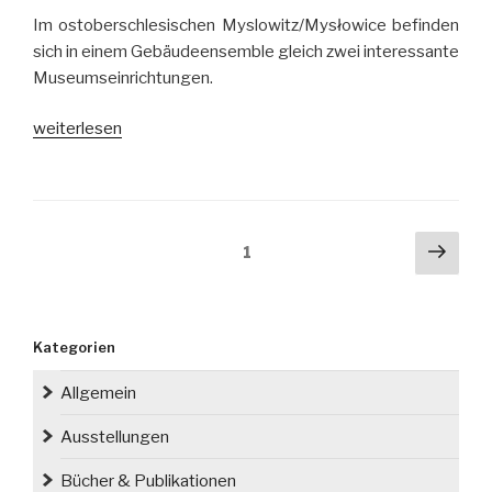
Im ostoberschlesischen Myslowitz/Mysłowice befinden
sich in einem Gebäudeensemble gleich zwei interessante
Museumseinrichtungen.
„Myslowitzer
weiterlesen
Museen“
Seitennummerierung
Näch
Seite
1
der
Seit
Beiträge
Kategorien
Allgemein
Ausstellungen
Bücher & Publikationen