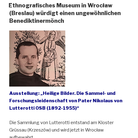
Bildern“
Ethnografisches Museum in Wrocław
(Breslau) würdigt einen ungewöhnlichen
Benediktinermönch
Ausstellung: „Heilige Bilder. Die Sammel- und
Forschungsleidenschaft von Pater Nikolaus von
Lutterotti OSB (1892-1955)“
Die Sammlung von Lutterotti entstand am Kloster
Grüssau (Krzeszów) und wird jetzt in Wrocław
aufbewahrt.