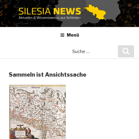
Zum
Inhalt
springen
Menü
Suche
Suc
nach:
Sammeln ist Ansichtssache