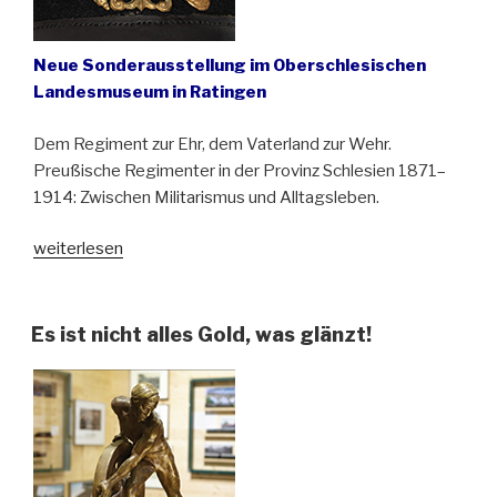
Neue Sonderausstellung im Oberschlesischen
Landesmuseum in Ratingen
Dem Regiment zur Ehr, dem Vaterland zur Wehr.
Preußische Regimenter in der Provinz Schlesien 1871–
1914: Zwischen Militarismus und Alltagsleben.
„Militärkultur
weiterlesen
in
Schlesien
vor
Es ist nicht alles Gold, was glänzt!
dem
Ersten
Weltkrieg“