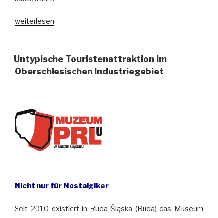
„Ethnografisches
weiterlesen
Museum
in
Wrocław
Untypische Touristenattraktion im
(Breslau)
Oberschlesischen Industriegebiet
würdigt
einen
ungewöhnlichen
Benediktinermönch“
Nicht nur für Nostalgiker
Seit 2010 existiert in Ruda Śląska (Ruda) das Museum