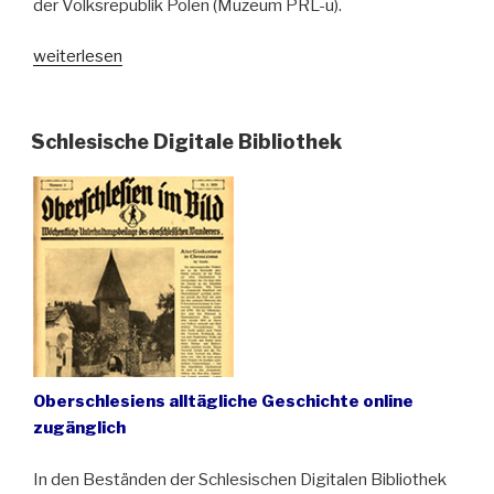
der Volksrepublik Polen (Muzeum PRL-u).
„Untypische
weiterlesen
Touristenattraktion
im
Oberschlesischen
Schlesische Digitale Bibliothek
Industriegebiet“
Oberschlesiens alltägliche Geschichte online
zugänglich
In den Beständen der Schlesischen Digitalen Bibliothek