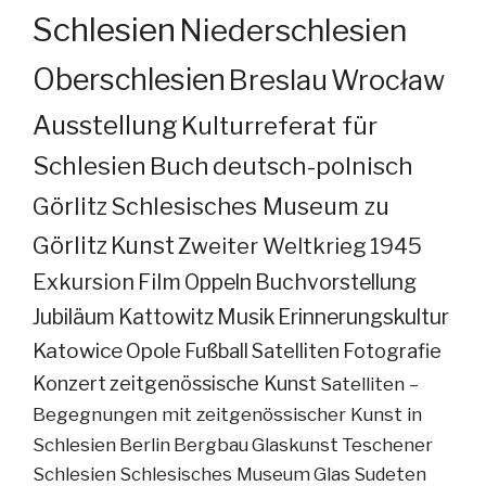
Schlesien
Niederschlesien
Oberschlesien
Breslau
Wrocław
Ausstellung
Kulturreferat für
Schlesien
Buch
deutsch-polnisch
Görlitz
Schlesisches Museum zu
Görlitz
Kunst
Zweiter Weltkrieg
1945
Exkursion
Film
Oppeln
Buchvorstellung
Jubiläum
Kattowitz
Musik
Erinnerungskultur
Katowice
Opole
Fußball
Satelliten
Fotografie
Konzert
zeitgenössische Kunst
Satelliten –
Begegnungen mit zeitgenössischer Kunst in
Schlesien
Berlin
Bergbau
Glaskunst
Teschener
Schlesien
Schlesisches Museum
Glas
Sudeten