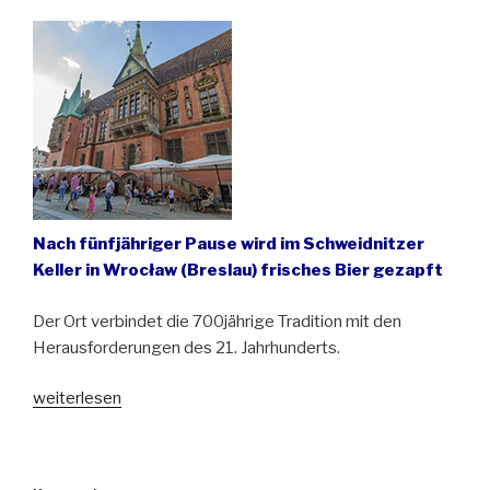
Die
erste
Polka“
Nach fünfjähriger Pause wird im Schweidnitzer
Keller in Wrocław (Breslau) frisches Bier gezapft
Der Ort verbindet die 700jährige Tradition mit den
Herausforderungen des 21. Jahrhunderts.
„Ältester
weiterlesen
Bierkeller
Europas
wieder