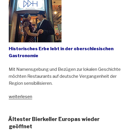
Historisches Erbe lebt in der oberschlesischen
Gastronomie
Mit Namensgebung und Bezügen zur lokalen Geschichte
möchten Restaurants auf deutsche Vergangenheit der
Region sensibilisieren.
„Bismarck-
weiterlesen
Hof,
Cafe
Kattowitz
Ältester Bierkeller Europas wieder
und
geöffnet