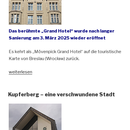
Das berühmte „Grand Hotel“ wurde nach langer
Sanierung am 3. März 2025 wieder eröffnet
Es kehrt als „Mövenpick Grand Hotel“ auf die touristische
Karte von Breslau (Wrocław) zurück.
„Das
weiterlesen
neue
Breslauer
„Tor
Kupferberg – eine verschwundene Stadt
zur
Stadt““