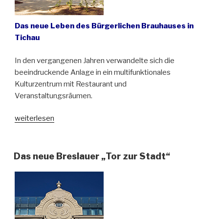
Das neue Leben des Bürgerlichen Brauhauses in
Tichau
In den vergangenen Jahren verwandelte sich die
beeindruckende Anlage in ein multifunktionales
Kulturzentrum mit Restaurant und
Veranstaltungsräumen.
„„Tichauer“
weiterlesen
–
eine
Kulturbrauerei
Das neue Breslauer „Tor zur Stadt“
für
Oberschlesien“