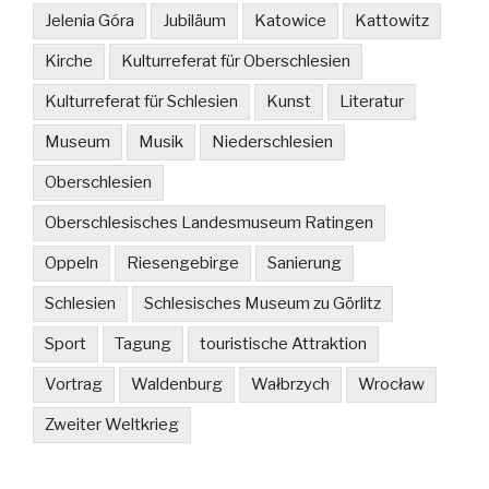
Jelenia Góra
Jubiläum
Katowice
Kattowitz
Kirche
Kulturreferat für Oberschlesien
Kulturreferat für Schlesien
Kunst
Literatur
Museum
Musik
Niederschlesien
Oberschlesien
Oberschlesisches Landesmuseum Ratingen
Oppeln
Riesengebirge
Sanierung
Schlesien
Schlesisches Museum zu Görlitz
Sport
Tagung
touristische Attraktion
Vortrag
Waldenburg
Wałbrzych
Wrocław
Zweiter Weltkrieg