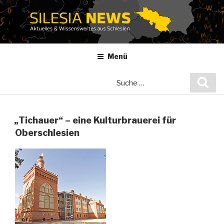
Zum
Inhalt
springen
Menü
Suche
Suc
nach:
„Tichauer“ – eine Kulturbrauerei für
Oberschlesien