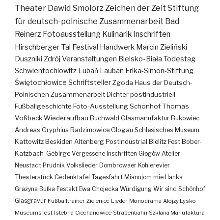
Theater
Dawid Smolorz
Zeichen der Zeit
Stiftung
für deutsch-polnische Zusammenarbeit
Bad
Reinerz
Fotoausstellung
Kulinarik
Inschriften
Hirschberger Tal
Festival
Handwerk
Marcin Zieliński
Duszniki Zdrój
Veranstaltungen
Bielsko-Biała
Todestag
Schwientochlowitz
Lubań
Lauban
Erika-Simon-Stiftung
Świętochłowice
Schriftsteller
Zgoda
Haus der Deutsch-
Polnischen Zusammenarbeit
Dichter
postindustriell
Fußballgeschichte
Foto-Ausstellung
Schönhof
Thomas
Voßbeck
Wiederaufbau
Buchwald
Glasmanufaktur
Bukowiec
Andreas Gryphius
Radzimowice
Glogau
Schlesisches Museum
Kattowitz
Beskiden
Altenberg
Postindustrial
Bielitz
Fest
Bober-
Katzbach-Gebirge
Vergessene Inschriften
Głogów
Atelier
Neustadt
Prudnik
Volkslieder
Dombrowaer Kohlerevier
Theaterstück
Gedenktafel
Tagesfahrt
Mianujom mie Hanka
Grażyna Bułka
Festakt
Ewa Chojecka
Würdigung
Wir sind Schönhof
Glasgravur
Fußballtrainer
Zieleniec
Lieder
Monodrama
Alojzy Lysko
Museumsfest
Istebna
Ciechanowice
Straßenbahn
Szklana Manufaktura