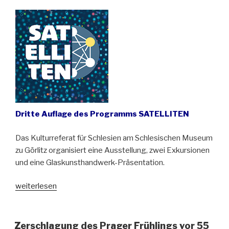
Ziemia
pamięta“
Dritte Auflage des Programms SATELLITEN
Das Kulturreferat für Schlesien am Schlesischen Museum
zu Görlitz organisiert eine Ausstellung, zwei Exkursionen
und eine Glaskunsthandwerk-Präsentation.
„Spätsommer
weiterlesen
mit
zeitgenössischer
Kunst
Zerschlagung des Prager Frühlings vor 55