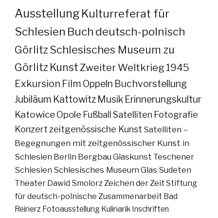
Ausstellung
Kulturreferat für
Schlesien
Buch
deutsch-polnisch
Görlitz
Schlesisches Museum zu
Görlitz
Kunst
Zweiter Weltkrieg
1945
Exkursion
Film
Oppeln
Buchvorstellung
Jubiläum
Kattowitz
Musik
Erinnerungskultur
Katowice
Opole
Fußball
Satelliten
Fotografie
Konzert
zeitgenössische Kunst
Satelliten –
Begegnungen mit zeitgenössischer Kunst in
Schlesien
Berlin
Bergbau
Glaskunst
Teschener
Schlesien
Schlesisches Museum
Glas
Sudeten
Theater
Dawid Smolorz
Zeichen der Zeit
Stiftung
für deutsch-polnische Zusammenarbeit
Bad
Reinerz
Fotoausstellung
Kulinarik
Inschriften