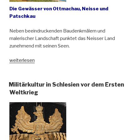
Die Gewässer von Ottmachau, Neisse und
Patschkau
Neben beeindruckenden Baudenkmälern und
malerischer Landschaft punktet das Neisser Land
zunehmend mit seinen Seen.
„Das
weiterlesen
schlesische
Land
der
Militärkultur in Schlesien vor dem Ersten
Seen“
Weltkrieg