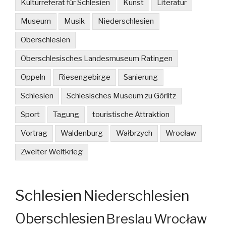
Kulturreferat für Schlesien
Kunst
Literatur
Museum
Musik
Niederschlesien
Oberschlesien
Oberschlesisches Landesmuseum Ratingen
Oppeln
Riesengebirge
Sanierung
Schlesien
Schlesisches Museum zu Görlitz
Sport
Tagung
touristische Attraktion
Vortrag
Waldenburg
Wałbrzych
Wrocław
Zweiter Weltkrieg
Schlesien
Niederschlesien
Oberschlesien
Breslau
Wrocław