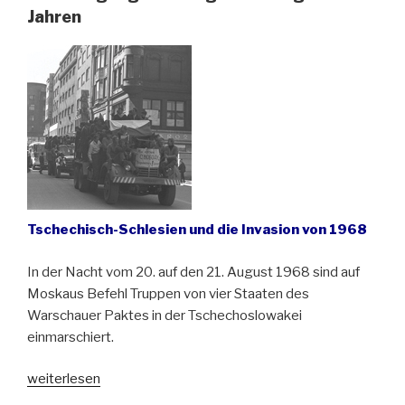
in
Jahren
Schlesien“
Tschechisch-Schlesien und die Invasion von 1968
In der Nacht vom 20. auf den 21. August 1968 sind auf
Moskaus Befehl Truppen von vier Staaten des
Warschauer Paktes in der Tschechoslowakei
einmarschiert.
„Zerschlagung
weiterlesen
des