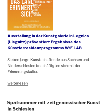
Anderen“
Ausstellung in der Kunstgalerie in Legnica
(Liegnitz) präsentiert Ergebnisse des
Künstlerresidenzprogramms W/E LAB
Sieben junge Kunstschaffende aus Sachsen und
Niederschlesien beschäftigten sich mit der
Erinnerungskultur.
„Das
weiterlesen
Land
erinnert
sich
Spätsommer mit zeitgenössischer Kunst
/
in Schlesien