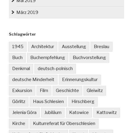
Mai 2019
März 2019
Schlagwörter
1945
Architektur
Ausstellung
Breslau
Buch
Buchempfehlung
Buchvorstellung
Denkmal
deutsch-polnisch
deutsche Minderheit
Erinnerungskultur
Exkursion
Film
Geschichte
Gleiwitz
Görlitz
Haus Schlesien
Hirschberg
Jelenia Góra
Jubiläum
Katowice
Kattowitz
Kirche
Kulturreferat für Oberschlesien