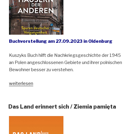
Buchvorstellung am 27.09.2023 in Oldenburg
Kuszyks Buch hilft die Nachkriegsgeschichte der 1945
an Polen angeschlossenen Gebiete und ihrer polnischen
Bewohner besser zu verstehen.
„Lesung
weiterlesen
mit
Karolina
Kuszyk:
Das Land erinnert sich / Ziemia pamięta
In
den
Häusern
der