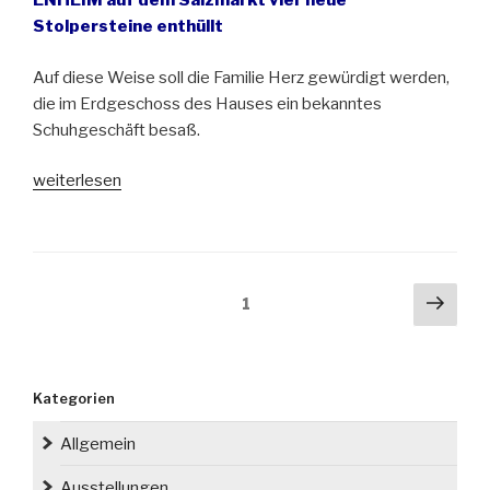
ENHEIM auf dem Salzmarkt vier neue
Stolpersteine enthüllt
Auf diese Weise soll die Familie Herz gewürdigt werden,
die im Erdgeschoss des Hauses ein bekanntes
Schuhgeschäft besaß.
„Neue
weiterlesen
Stolpersteine
in
Wrocław
(Breslau)“
Seitennummerierung
Näch
Seite
1
der
Seit
Beiträge
Kategorien
Allgemein
Ausstellungen