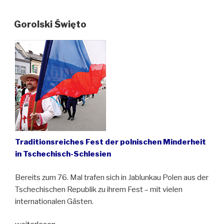
Prager
Frühlings
Gorolski Święto
vor
55
Jahren“
Traditionsreiches Fest der polnischen Minderheit
in Tschechisch-Schlesien
Bereits zum 76. Mal trafen sich in Jablunkau Polen aus der
Tschechischen Republik zu ihrem Fest – mit vielen
internationalen Gästen.