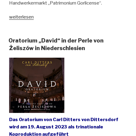
Handwerkermarkt „Patrimonium Gorlicense“.
„Tag
weiterlesen
des
offenen
Denkmals
Oratorium „David“ in der Perle von
im
Żeliszów in Niederschlesien
Schlesischen
Museum
zu
Görlitz“
Das Oratorium von Carl Ditters von Dittersdorf
wird am 19. August 2023 als trinationale
Koproduktion aufgeführt