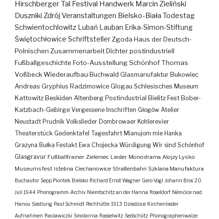
Hirschberger Tal
Festival
Handwerk
Marcin Zieliński
Duszniki Zdrój
Veranstaltungen
Bielsko-Biała
Todestag
Schwientochlowitz
Lubań
Lauban
Erika-Simon-Stiftung
Świętochłowice
Schriftsteller
Zgoda
Haus der Deutsch-
Polnischen Zusammenarbeit
Dichter
postindustriell
Fußballgeschichte
Foto-Ausstellung
Schönhof
Thomas
Voßbeck
Wiederaufbau
Buchwald
Glasmanufaktur
Bukowiec
Andreas Gryphius
Radzimowice
Glogau
Schlesisches Museum
Kattowitz
Beskiden
Altenberg
Postindustrial
Bielitz
Fest
Bober-
Katzbach-Gebirge
Vergessene Inschriften
Głogów
Atelier
Neustadt
Prudnik
Volkslieder
Dombrowaer Kohlerevier
Theaterstück
Gedenktafel
Tagesfahrt
Mianujom mie Hanka
Grażyna Bułka
Festakt
Ewa Chojecka
Würdigung
Wir sind Schönhof
Glasgravur
Fußballtrainer
Zieleniec
Lieder
Monodrama
Alojzy Lysko
Museumsfest
Istebna
Ciechanowice
Straßenbahn
Szklana Manufaktura
Buchautor
Sepp Piontek
Bielsko
Richard Ernst Wagner
Gero Vogl
Johann Bros
20.
Juli 1944
Phonogramm-Archiv
Niemtschitz an der Hanna
Roseldorf
Némčice nad
Hanou
Siedlung
Paul Schmidt
Pechhütte
1913
Dziedzice
Kirchenlieder
Aufnahmen
Racławiczki
Smolarnia
Rasselwitz
Sedschütz
Phonographenwalze