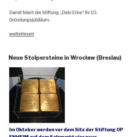
Damit feiert die Stiftung „Dein Erbe“ ihr 10.
Gründungsjubiläum.
„Oratorium
weiterlesen
„David“
in
der
Neue Stolpersteine in Wrocław (Breslau)
Perle
von
Żeliszów
in
Niederschlesien“
Im Oktober werden vor dem Sitz der Stiftung OP