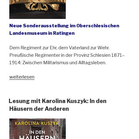
Neue Sonderausstellung im Oberschlesischen
Landesmuseum in Ratingen
Dem Regiment zur Ehr, dem Vaterland zur Wehr.
Preußische Regimenter in der Provinz Schlesien 1871–
1914: Zwischen Militarismus und Alltagsleben.
„Militärkultur
weiterlesen
in
Schlesien
vor
Lesung mit Karolina Kuszyk: In den
dem
Häusern der Anderen
Ersten
Weltkrieg“