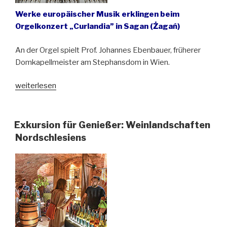
Werke europäischer Musik erklingen beim
Orgelkonzert „Curlandia” in Sagan (Żagań)
An der Orgel spielt Prof. Johannes Ebenbauer, früherer
Domkapellmeister am Stephansdom in Wien.
„Konzert
weiterlesen
erinnert
an
Wilhelmine
Exkursion für Genießer: Weinlandschaften
von
Nordschlesiens
Sagan“