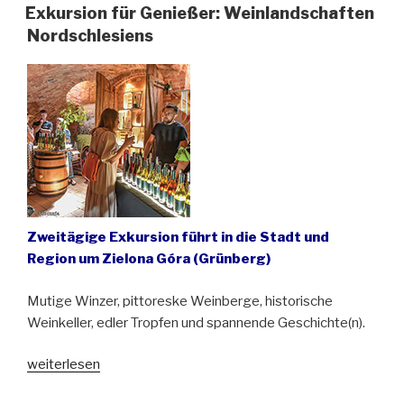
Australien.
Exkursion für Genießer: Weinlandschaften
Vortrag
Nordschlesiens
von
Dr.
Anitta
Maksymowicz
aus
Zielona
Góra
(Grünberg)
in
Zweitägige Exkursion führt in die Stadt und
Görlitz“
Region um Zielona Góra (Grünberg)
Mutige Winzer, pittoreske Weinberge, historische
Weinkeller, edler Tropfen und spannende Geschichte(n).
„Exkursion
weiterlesen
für