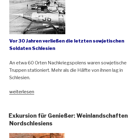
Vor 30 Jahren verließen die letzten sowjetischen
Soldaten Schlesien
An etwa 60 Orten Nachkriegspolens waren sowjetische
Truppen stationiert. Mehr als die Hälfte von ihnen lag in
Schlesien.
„Ungebetene
weiterlesen
Gäste
–
die
Exkursion für Genießer: Weinlandschaften
sowjetischen
Nordschlesiens
Soldaten
in