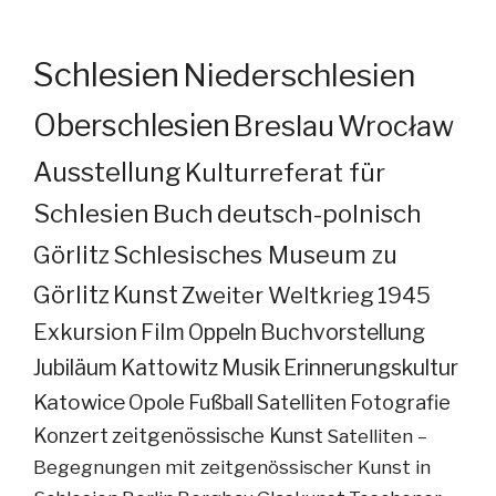
Schlesien
Niederschlesien
Oberschlesien
Breslau
Wrocław
Ausstellung
Kulturreferat für
Schlesien
Buch
deutsch-polnisch
Görlitz
Schlesisches Museum zu
Görlitz
Kunst
Zweiter Weltkrieg
1945
Exkursion
Film
Oppeln
Buchvorstellung
Jubiläum
Kattowitz
Musik
Erinnerungskultur
Katowice
Opole
Fußball
Satelliten
Fotografie
Konzert
zeitgenössische Kunst
Satelliten –
Begegnungen mit zeitgenössischer Kunst in