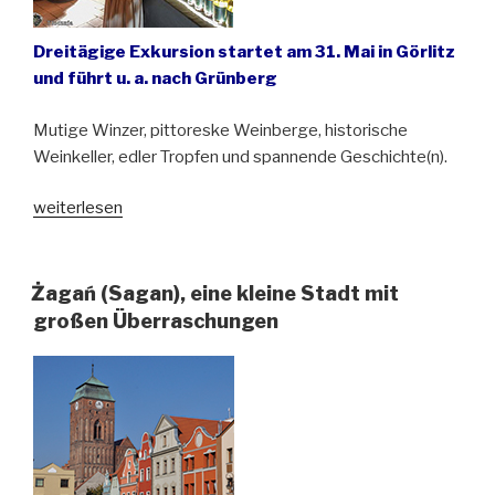
Dreitägige Exkursion startet am 31. Mai in Görlitz
und führt u. a. nach Grünberg
Mutige Winzer, pittoreske Weinberge, historische
Weinkeller, edler Tropfen und spannende Geschichte(n).
„Exkursion
weiterlesen
für
Genießer:
Weinlandschaften
Żagań (Sagan), eine kleine Stadt mit
Nordschlesiens“
großen Überraschungen