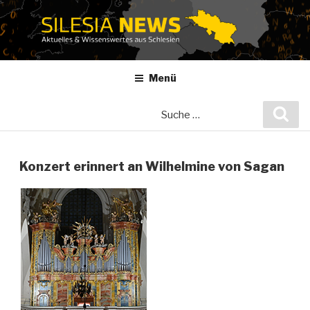
Zum
Inhalt
springen
Menü
Suche
Suc
nach:
Konzert erinnert an Wilhelmine von Sagan