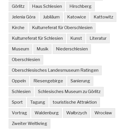
Görlitz
Haus Schlesien
Hirschberg
Jelenia Góra
Jubiläum
Katowice
Kattowitz
Kirche
Kulturreferat für Oberschlesien
Kulturreferat für Schlesien
Kunst
Literatur
Museum
Musik
Niederschlesien
Oberschlesien
Oberschlesisches Landesmuseum Ratingen
Oppeln
Riesengebirge
Sanierung
Schlesien
Schlesisches Museum zu Görlitz
Sport
Tagung
touristische Attraktion
Vortrag
Waldenburg
Wałbrzych
Wrocław
Zweiter Weltkrieg