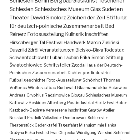
Schlesien
Berlin
Bergbau
Glaskunst
Teschener
Schlesien
Schlesisches Museum
Glas
Sudeten
Theater
Dawid Smolorz
Zeichen der Zeit
Stiftung
für deutsch-polnische Zusammenarbeit
Bad
Reinerz
Fotoausstellung
Kulinarik
Inschriften
Hirschberger Tal
Festival
Handwerk
Marcin Zieliński
Duszniki Zdrój
Veranstaltungen
Bielsko-Biała
Todestag
Schwientochlowitz
Lubań
Lauban
Erika-Simon-Stiftung
Świętochłowice
Schriftsteller
Zgoda
Haus der Deutsch-
Polnischen Zusammenarbeit
Dichter
postindustriell
Fußballgeschichte
Foto-Ausstellung
Schönhof
Thomas
Voßbeck
Wiederaufbau
Buchwald
Glasmanufaktur
Bukowiec
Andreas Gryphius
Radzimowice
Glogau
Schlesisches Museum
Kattowitz
Beskiden
Altenberg
Postindustrial
Bielitz
Fest
Bober-
Katzbach-Gebirge
Vergessene Inschriften
Głogów
Atelier
Neustadt
Prudnik
Volkslieder
Dombrowaer Kohlerevier
Theaterstück
Gedenktafel
Tagesfahrt
Mianujom mie Hanka
Grażyna Bułka
Festakt
Ewa Chojecka
Würdigung
Wir sind Schönhof