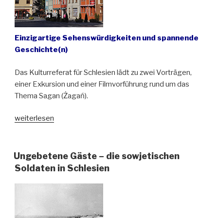
Einzigartige Sehenswürdigkeiten und spannende
Geschichte(n)
Das Kulturreferat für Schlesien lädt zu zwei Vorträgen,
einer Exkursion und einer Filmvorführung rund um das
Thema Sagan (Żagań).
„Żagań
weiterlesen
(Sagan),
eine
kleine
Ungebetene Gäste – die sowjetischen
Stadt
Soldaten in Schlesien
mit
großen
Überraschungen“