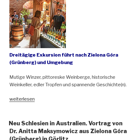
Schlesien“
Dreitägige Exkursion führt nach Zielona Góra
(Grünberg) und Umgebung
Mutige Winzer, pittoreske Weinberge, historische
Weinkeller, edler Tropfen und spannende Geschichte(n).
„Exkursion
weiterlesen
für
Genießer:
Weinlandschaften
Neu Schlesien in Australien. Vortrag von
Nordschlesiens“
Dr. Anitta Maksymowicz aus Zielona Góra
(Grünberg) in Görlitz