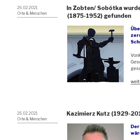
In Zobten/ Sobótka wurde
Veröffentlicht
26.02.2021
am
Orte & Menschen
(1875-1952) gefunden
Übe
zer
Sch
Vonk
Gesc
gesc
„In
weit
Zobt
Sob
wur
das
Kazimierz Kutz (1929-2018
Veröffentlicht
25.02.2021
Hau
am
Orte & Menschen
von
Der
Jaro
wär
Von