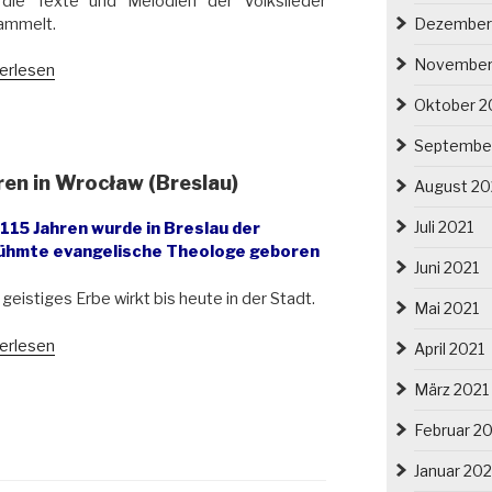
 die Texte und Melodien der Volkslieder
ammelt.
Dezember
November
gust
erlesen
rich
Oktober 2
fmann
Septembe
ersleben
ren in Wrocław (Breslau)
August 20
Juli 2021
 115 Jahren wurde in Breslau der
slieder
ühmte evangelische Theologe geboren
Juni 2021
esien“
 geistiges Erbe wirkt bis heute in der Stadt.
Mai 2021
trich
erlesen
April 2021
hoeffers
März 2021
ren
Februar 2
cław
slau)“
Januar 202