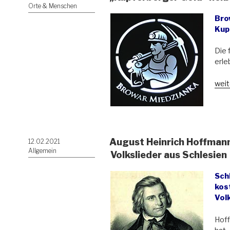
ihre
am
Orte & Menschen
Bew
Bro
und
Kup
ihre
Iden
Die 
in
erle
wiss
und
„„Ku
weit
publ
Gold
Disk
heiß
von
jetzt
Mon
„Zło
Czo
Mied
August Heinrich Hoffmann
Veröffentlicht
12.02.2021
am
Allgemein
Volkslieder aus Schlesien
Sch
ko
Vol
Hoff