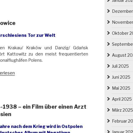
Januar 20
2.2021:
eph
Dezember
ers
November
towice
ische
tette
Oktober 2
rschlesiens Tor zur Welt
Septembe
en Krakau/ Kraków und Danzig/ Gdańsk
rt Kattowitz zu den meist frequentierten
August 2
onalflughäfen Polens.
Juli 2025
ghafen
erlesen
Juni 2025
owitz/
wice“
Mai 2025
April 2025
1938 – ein Film über einen Arzt
März 2025
sien
Februar 2
Jahre nach dem Krieg wird in Ostpolen
Januar 20
 deutsches Album mit Negativen