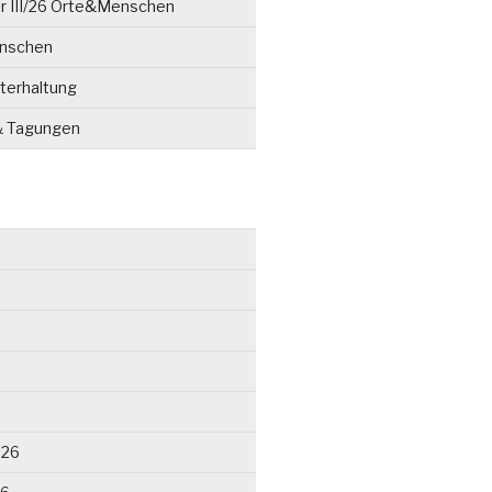
r III/26 Orte&Menschen
enschen
terhaltung
& Tagungen
026