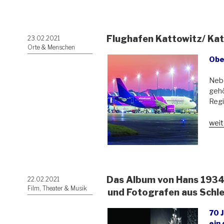
26.0
Jos
Elsn
Flughafen Kattowitz/ Ka
Veröffentlicht
23.02.2021
Poln
am
Orte & Menschen
Quar
Obe
op.
1“
Neb
gehö
Regi
„Flu
weit
Katt
Kato
Das Album von Hans 1934-
Veröffentlicht
22.02.2021
am
Film, Theater & Musik
und Fotografen aus Schle
70 
ein