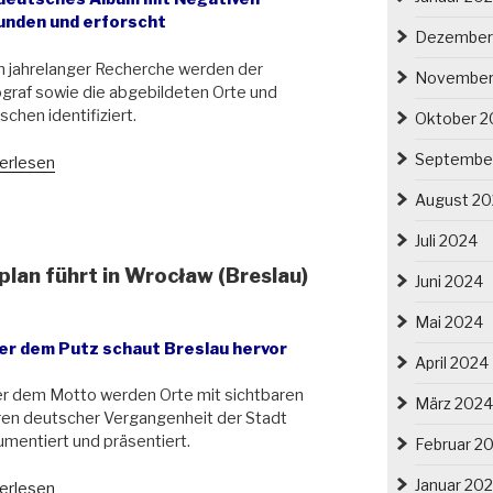
unden und erforscht
Dezember
 jahrelanger Recherche werden der
November
graf sowie die abgebildeten Orte und
chen identifiziert.
Oktober 2
Septembe
s
erlesen
um
August 2
s
Juli 2024
4-
lan führt in Wrocław (Breslau)
8
Juni 2024
Mai 2024
er dem Putz schaut Breslau hervor
April 2024
n
r dem Motto werden Orte mit sichtbaren
März 2024
en deutscher Vergangenheit der Stadt
mentiert und präsentiert.
Februar 2
grafen
Januar 20
erlesen