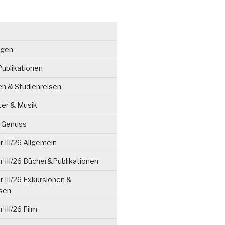
ngen
ublikationen
en & Studienreisen
ter & Musik
& Genuss
 III/26 Allgemein
 III/26 Bücher&Publikationen
 III/26 Exkursionen &
isen
 III/26 Film