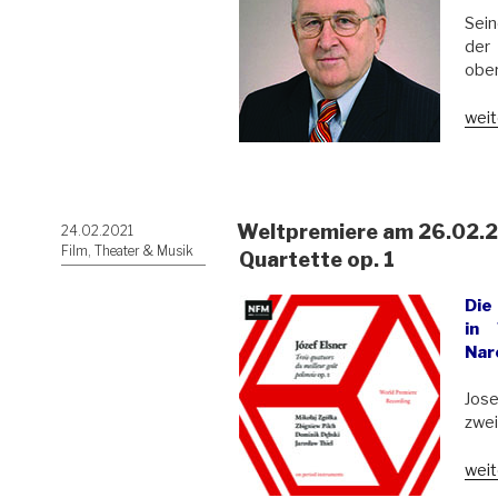
(187
Sein
1952
de
gef
ober
„Kaz
weit
Kutz
(192
201
–
Weltpremiere am 26.02.20
Veröffentlicht
24.02.2021
Regi
am
Film, Theater & Musik
Auto
Quartette op. 1
Polit
Die
in 
Nar
Jose
zwei
„Wel
weit
am