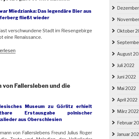
Dezember
ohner
war Miedzianka: Das legendäre Bier aus
ferberg fließt wieder
November
tität
fast verschwundene Stadt im Riesengebirge
Oktober 2
bt eine Renaissance.
enschaftlichen
Septembe
pferberger
erlesen
izistischen
August 20
“
ursen“
t
Juli 2022
ika
to
Juni 2022
k“
zianki““
 von Fallersleben und die
Mai 2022
April 2022
lesisches Museum zu Görlitz erhielt
März 2022
stbare Erstausgabe polnischer
kslieder aus Oberschlesien
Februar 2
mann von Fallerslebens Freund Julius Roger
Januar 20