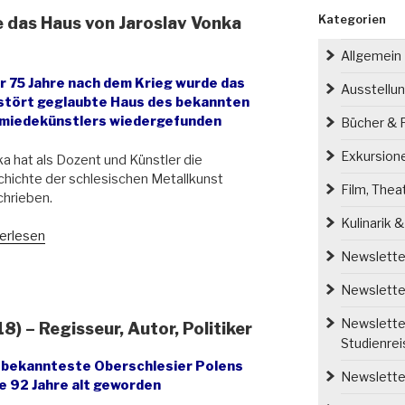
Kategorien
 das Haus von Jaroslav Vonka
Allgemein
r 75 Jahre nach dem Krieg wurde das
Ausstellu
stört geglaubte Haus des bekannten
miedekünstlers wiedergefunden
Bücher & P
Exkursion
a hat als Dozent und Künstler die
hichte der schlesischen Metallkunst
Film, Thea
hrieben.
Kulinarik 
erlesen
en/
Newsletter
ótka
Newsletter
de
Newsletter
) – Regisseur, Autor, Politiker
s
Studienre
 bekannteste Oberschlesier Polens
slav
Newsletter
e 92 Jahre alt geworden
ka