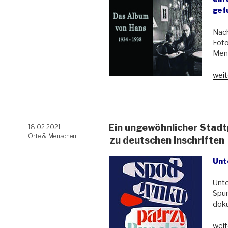
gef
Nach
Foto
Mens
„Da
weit
Alb
von
Han
193
Ein ungewöhnlicher Stadtp
Veröffentlicht
18.02.2021
193
am
Orte & Menschen
–
zu deutschen Inschriften
ein
Film
Unt
über
eine
Unte
Arzt
Spur
und
doku
Foto
aus
„Ein
weit