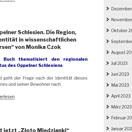
esien“
wöhnlicher
Dezember
tplan
t
November
cław
Oktober 2
elner Schlesien. Die Region,
slau)
entität in wissenschaftlichen
Septembe
ursen“ von Monika Czok
tschen
August 20
hriften“
 Buch thematisiert den regionalen
Juli 2023
tus des Oppelner Schlesiens
Juni 2023
 geht der Frage nach der Identität dieses
mes und seiner Bewohner nach.
Mai 2023
April 2023
hvorstellung:
erlesen
s
März 2023
elner
esien.
Februar 2
on,
Januar 20
 jetzt „Złoto Miedzianki“