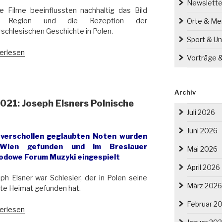
5-
Newslette
e Filme beeinflussten nachhaltig das Bild
)
r Region und die Rezeption der
Orte & M
unden“
schlesischen Geschichte in Polen.
Sport & Un
imierz
erlesen
Vorträge 
9-
8)
Archiv
21: Joseph Elsners Polnische
sseur,
Juli 2026
r,
iker“
Juni 2026
 verschollen geglaubten Noten wurden
Wien gefunden und im Breslauer
Mai 2026
odowe Forum Muzyki eingespielt
April 2026
ph Elsner war Schlesier, der in Polen seine
März 2026
te Heimat gefunden hat.
Februar 2
tpremiere
erlesen