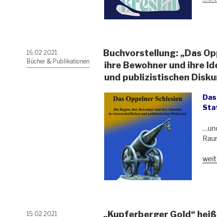
Schl
unge
Stad
führ
in
Wro
Buchvorstellung: „Das Opp
Veröffentlicht
16.02.2021
(Bre
am
Bücher & Publikationen
ihre Bewohner und ihre Id
zu
und publizistischen Disk
deu
Insc
Das
Sta
…und
Rau
„Buc
weit
„Da
Opp
Schl
Die
Regi
„Kupferberger Gold“ heißt
Veröffentlicht
15.02.2021