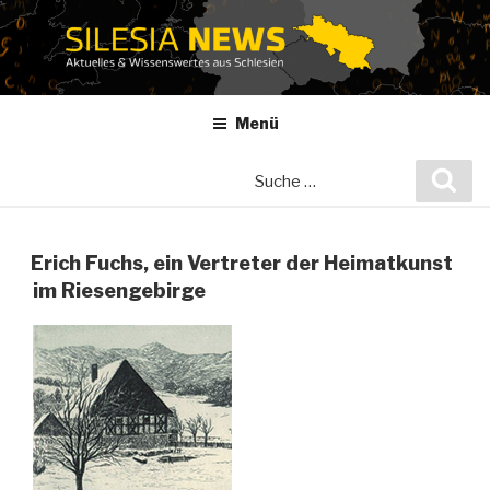
Zum
Inhalt
springen
Menü
Suche
Suc
nach:
Erich Fuchs, ein Vertreter der Heimatkunst
im Riesengebirge