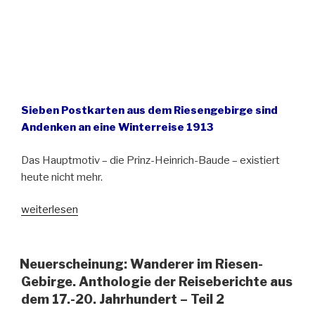
Sieben Postkarten aus dem Riesengebirge sind
Andenken an eine Winterreise 1913
Das Hauptmotiv – die Prinz-Heinrich-Baude – existiert
heute nicht mehr.
„Schenkung
weiterlesen
für
das
Schlesische
Neuerscheinung: Wanderer im Riesen-
Museum
Gebirge. Anthologie der Reiseberichte aus
zu
dem 17.-20. Jahrhundert – Teil 2
Görlitz“