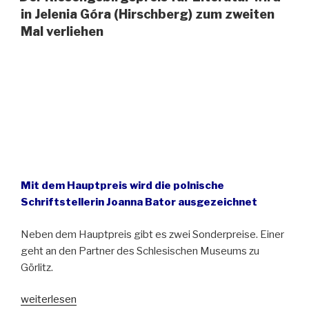
Gebirge.
in Jelenia Góra (Hirschberg) zum zweiten
Anthologie
Mal verliehen
der
Reiseberichte
aus
dem
17.-20.
Jahrhundert
–
Teil
2“
Mit dem Hauptpreis wird die polnische
Schriftstellerin Joanna Bator ausgezeichnet
Neben dem Hauptpreis gibt es zwei Sonderpreise. Einer
geht an den Partner des Schlesischen Museums zu
Görlitz.
„Der
weiterlesen