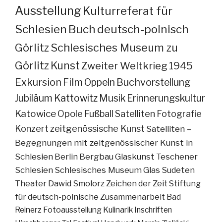
Ausstellung
Kulturreferat für
Schlesien
Buch
deutsch-polnisch
Görlitz
Schlesisches Museum zu
Görlitz
Kunst
Zweiter Weltkrieg
1945
Exkursion
Film
Oppeln
Buchvorstellung
Jubiläum
Kattowitz
Musik
Erinnerungskultur
Katowice
Opole
Fußball
Satelliten
Fotografie
Konzert
zeitgenössische Kunst
Satelliten –
Begegnungen mit zeitgenössischer Kunst in
Schlesien
Berlin
Bergbau
Glaskunst
Teschener
Schlesien
Schlesisches Museum
Glas
Sudeten
Theater
Dawid Smolorz
Zeichen der Zeit
Stiftung
für deutsch-polnische Zusammenarbeit
Bad
Reinerz
Fotoausstellung
Kulinarik
Inschriften