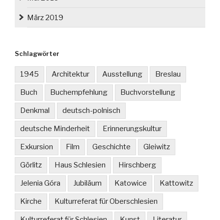
März 2019
Schlagwörter
1945
Architektur
Ausstellung
Breslau
Buch
Buchempfehlung
Buchvorstellung
Denkmal
deutsch-polnisch
deutsche Minderheit
Erinnerungskultur
Exkursion
Film
Geschichte
Gleiwitz
Görlitz
Haus Schlesien
Hirschberg
Jelenia Góra
Jubiläum
Katowice
Kattowitz
Kirche
Kulturreferat für Oberschlesien
Kulturreferat für Schlesien
Kunst
Literatur