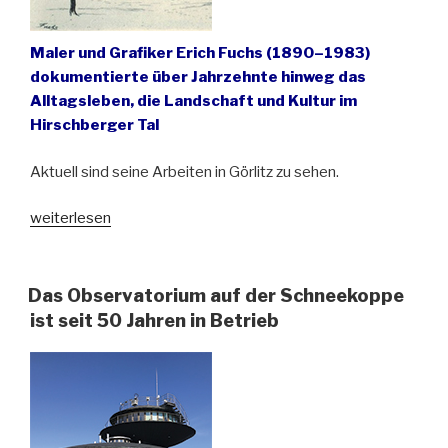
Maler und Grafiker Erich Fuchs (1890–1983)
dokumentierte über Jahrzehnte hinweg das
Alltagsleben, die Landschaft und Kultur im
Hirschberger Tal
Aktuell sind seine Arbeiten in Görlitz zu sehen.
„Erich
weiterlesen
Fuchs,
ein
Vertreter
Das Observatorium auf der Schneekoppe
der
ist seit 50 Jahren in Betrieb
Heimatkunst
im
Riesengebirge“