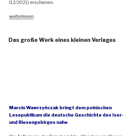
(12/2021) erschienen.
„Marcin
weiterlesen
Wawrzyńczak
wird
mit
Das große Werk eines kleinen Verlages
dem
Riesengebirgs-
Sonderpreis
für
Literatur
ausgezeichnet“
Marcin Wawrzyńczak bringt dem polnischen
Lesepublikum die deutsche Geschichte des Iser-
und Riesengebirges nahe