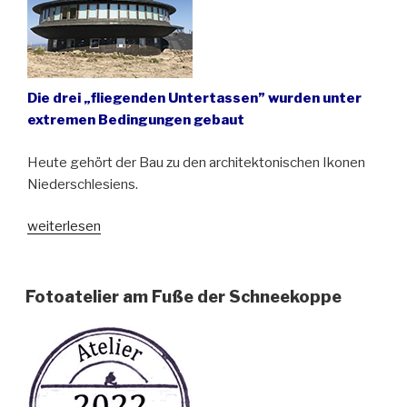
Die drei „fliegenden Untertassen” wurden unter
extremen Bedingungen gebaut
Heute gehört der Bau zu den architektonischen Ikonen
Niederschlesiens.
„Das
weiterlesen
Observatorium
auf
der
Fotoatelier am Fuße der Schneekoppe
Schneekoppe
ist
seit
50
Jahren