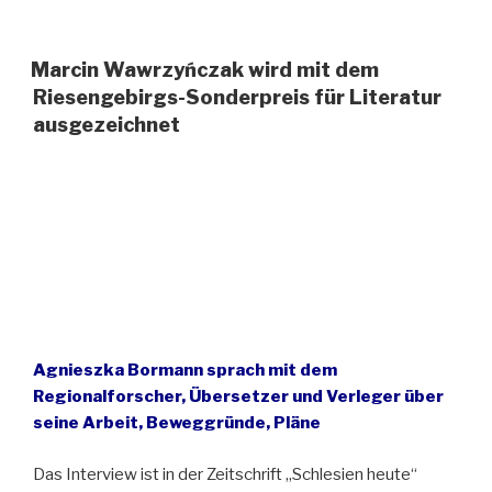
Riesengebirgspreis
für
Literatur
Marcin Wawrzyńczak wird mit dem
wird
Riesengebirgs-Sonderpreis für Literatur
in
ausgezeichnet
Jelenia
Góra
(Hirschberg)
zum
zweiten
Mal
verliehen“
Agnieszka Bormann sprach mit dem
Regionalforscher, Übersetzer und Verleger über
seine Arbeit, Beweggründe, Pläne
Das Interview ist in der Zeitschrift „Schlesien heute“