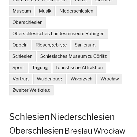
Museum
Musik
Niederschlesien
Oberschlesien
Oberschlesisches Landesmuseum Ratingen
Oppeln
Riesengebirge
Sanierung
Schlesien
Schlesisches Museum zu Görlitz
Sport
Tagung
touristische Attraktion
Vortrag
Waldenburg
Wałbrzych
Wrocław
Zweiter Weltkrieg
Schlesien
Niederschlesien
Oberschlesien
Breslau
Wrocław