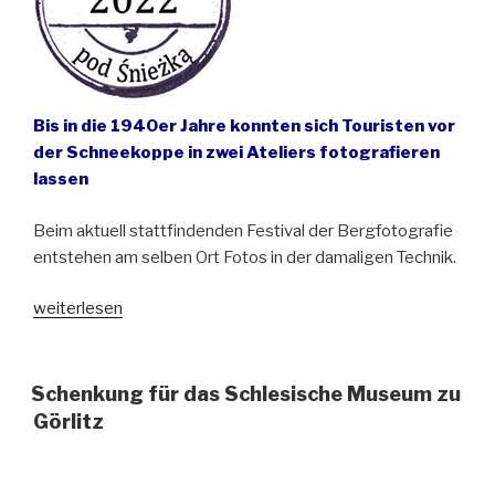
in
Betrieb“
Bis in die 1940er Jahre konnten sich Touristen vor
der Schneekoppe in zwei Ateliers fotografieren
lassen
Beim aktuell stattfindenden Festival der Bergfotografie
entstehen am selben Ort Fotos in der damaligen Technik.
„Fotoatelier
weiterlesen
am
Fuße
der
Schenkung für das Schlesische Museum zu
Schneekoppe“
Görlitz