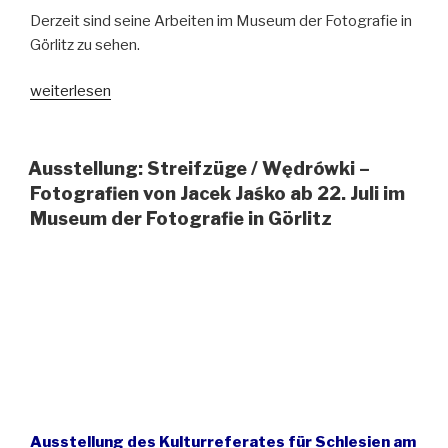
Derzeit sind seine Arbeiten im Museum der Fotografie in
Görlitz zu sehen.
„Neuerscheinung:
weiterlesen
Jacek
Jaśko
–
Ausstellung: Streifzüge / Wędrówki –
Streifzüge
Fotografien von Jacek Jaśko ab 22. Juli im
/
Museum der Fotografie in Görlitz
Wędrówki
–
Fotografie“
Ausstellung des Kulturreferates für Schlesien am