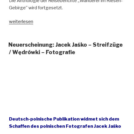
Die Anthologie der Reiseberichte „Wanderer im Riesen-
Gebirge” wird fortgesetzt.
„Das
weiterlesen
große
Werk
eines
Neuerscheinung: Jacek Jaśko – Streifzüge
kleinen
/ Wędrówki – Fotografie
Verlages“
Deutsch-polnische Publikation widmet sich dem
Schaffen des polnischen Fotografen Jacek Jaśko