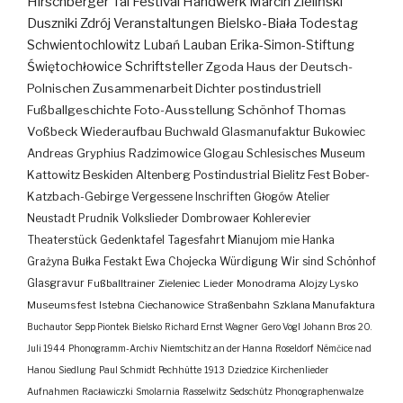
Hirschberger Tal
Festival
Handwerk
Marcin Zieliński
Duszniki Zdrój
Veranstaltungen
Bielsko-Biała
Todestag
Schwientochlowitz
Lubań
Lauban
Erika-Simon-Stiftung
Świętochłowice
Schriftsteller
Zgoda
Haus der Deutsch-
Polnischen Zusammenarbeit
Dichter
postindustriell
Fußballgeschichte
Foto-Ausstellung
Schönhof
Thomas
Voßbeck
Wiederaufbau
Buchwald
Glasmanufaktur
Bukowiec
Andreas Gryphius
Radzimowice
Glogau
Schlesisches Museum
Kattowitz
Beskiden
Altenberg
Postindustrial
Bielitz
Fest
Bober-
Katzbach-Gebirge
Vergessene Inschriften
Głogów
Atelier
Neustadt
Prudnik
Volkslieder
Dombrowaer Kohlerevier
Theaterstück
Gedenktafel
Tagesfahrt
Mianujom mie Hanka
Grażyna Bułka
Festakt
Ewa Chojecka
Würdigung
Wir sind Schönhof
Glasgravur
Fußballtrainer
Zieleniec
Lieder
Monodrama
Alojzy Lysko
Museumsfest
Istebna
Ciechanowice
Straßenbahn
Szklana Manufaktura
Buchautor
Sepp Piontek
Bielsko
Richard Ernst Wagner
Gero Vogl
Johann Bros
20.
Juli 1944
Phonogramm-Archiv
Niemtschitz an der Hanna
Roseldorf
Némčice nad
Hanou
Siedlung
Paul Schmidt
Pechhütte
1913
Dziedzice
Kirchenlieder
Aufnahmen
Racławiczki
Smolarnia
Rasselwitz
Sedschütz
Phonographenwalze