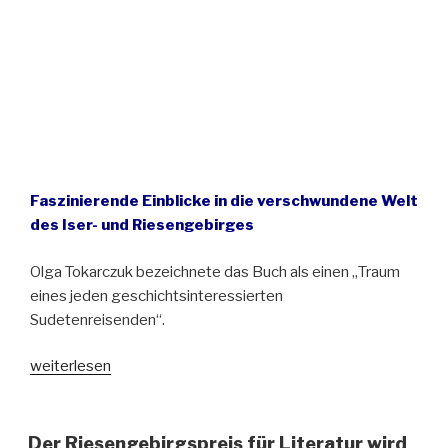
Faszinierende Einblicke in die verschwundene Welt
des Iser- und Riesengebirges
Olga Tokarczuk bezeichnete das Buch als einen „Traum
eines jeden geschichtsinteressierten
Sudetenreisenden“.
„Neuerscheinung:
weiterlesen
Wanderer
im
Riesen-
Der Riesengebirgspreis für Literatur wird