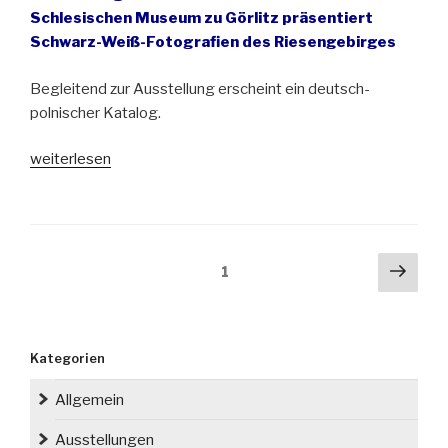
Schlesischen Museum zu Görlitz präsentiert
Schwarz-Weiß-Fotografien des Riesengebirges
Begleitend zur Ausstellung erscheint ein deutsch-
polnischer Katalog.
„Ausstellung:
weiterlesen
Streifzüge
/
Wędrówki
–
Seitennummerierung
Näch
Seite
1
Fotografien
der
Seit
von
Beiträge
Jacek
Jaśko
Kategorien
ab
22.
Allgemein
Juli
Ausstellungen
im