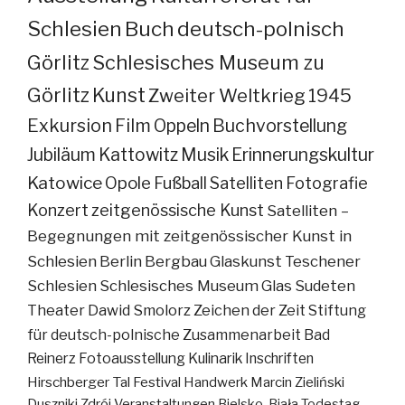
Schlesien
Buch
deutsch-polnisch
Görlitz
Schlesisches Museum zu
Görlitz
Kunst
Zweiter Weltkrieg
1945
Exkursion
Film
Oppeln
Buchvorstellung
Jubiläum
Kattowitz
Musik
Erinnerungskultur
Katowice
Opole
Fußball
Satelliten
Fotografie
Konzert
zeitgenössische Kunst
Satelliten –
Begegnungen mit zeitgenössischer Kunst in
Schlesien
Berlin
Bergbau
Glaskunst
Teschener
Schlesien
Schlesisches Museum
Glas
Sudeten
Theater
Dawid Smolorz
Zeichen der Zeit
Stiftung
für deutsch-polnische Zusammenarbeit
Bad
Reinerz
Fotoausstellung
Kulinarik
Inschriften
Hirschberger Tal
Festival
Handwerk
Marcin Zieliński
Duszniki Zdrój
Veranstaltungen
Bielsko-Biała
Todestag