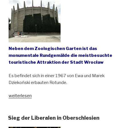
Neben dem Zoologischen Garten ist das
monumentale Rundgemälde die meistbesuchte
touristische Attraktion der Stadt Wrocław
Es befindet sich in einer 1967 von Ewa und Marek
Dziekoński erbauten Rotunde.
„„Panorama
weiterlesen
von
Racławice“
feiert
Sieg der Liberalen in Oberschlesien
sein