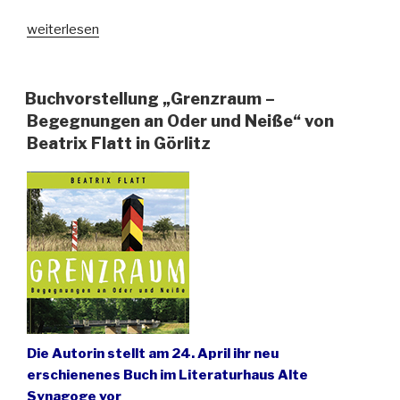
„Oberschlesiens
weiterlesen
neue
Sportarenas“
Buchvorstellung „Grenzraum –
Begegnungen an Oder und Neiße“ von
Beatrix Flatt in Görlitz
Die Autorin stellt am 24. April ihr neu
erschienenes Buch im Literaturhaus Alte
Synagoge vor