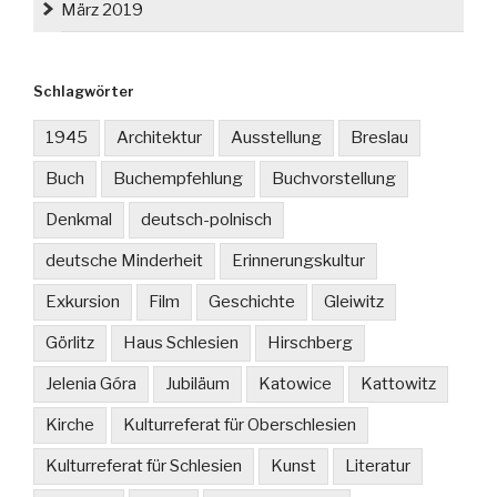
März 2019
Schlagwörter
1945
Architektur
Ausstellung
Breslau
Buch
Buchempfehlung
Buchvorstellung
Denkmal
deutsch-polnisch
deutsche Minderheit
Erinnerungskultur
Exkursion
Film
Geschichte
Gleiwitz
Görlitz
Haus Schlesien
Hirschberg
Jelenia Góra
Jubiläum
Katowice
Kattowitz
Kirche
Kulturreferat für Oberschlesien
Kulturreferat für Schlesien
Kunst
Literatur