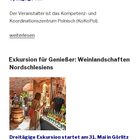
Der Veranstalter ist das Kompetenz- und
Koordinationszentrum Polnisch (KoKoPol).
„Buchvorstellung
weiterlesen
„Grenzraum
–
Begegnungen
Exkursion für Genießer: Weinlandschaften
an
Nordschlesiens
Oder
und
Neiße“
von
Beatrix
Flatt
in
Görlitz“
Dreitägige Exkursion startet am 31. Mai in Görlitz