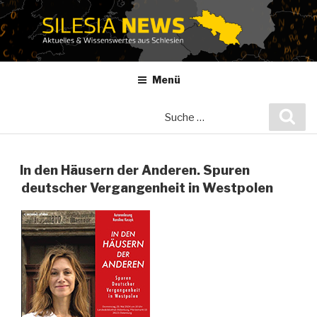
Zum
Inhalt
springen
Menü
Suche
Suc
nach:
In den Häusern der Anderen. Spuren
deutscher Vergangenheit in Westpolen