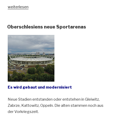
„IMMER
weiterlesen
NOCH
|
NADAL
Oberschlesiens neue Sportarenas
in
der
Kunsthalle
Görlitz“
Es wird gebaut und modernisiert
Neue Stadien entstanden oder entstehen in Gleiwitz,
Zabrze, Kattowitz, Oppeln. Die alten stammen noch aus
der Vorkriegszeit.