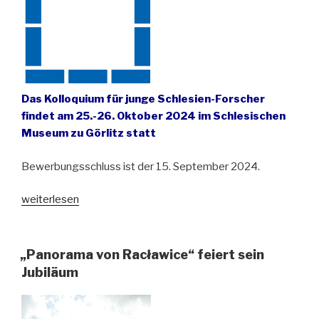
Das Kolloquium für junge Schlesien-Forscher
findet am 25.-26. Oktober 2024 im Schlesischen
Museum zu Görlitz statt
Bewerbungsschluss ist der 15. September 2024.
„Ausschreibung
weiterlesen
für
das
Schlesien-
„Panorama von Racławice“ feiert sein
Kolloquium
Jubiläum
2024“