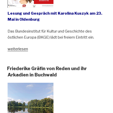
Lesung und Gespräch mit Karolina Kuszyk am 23.
Mai in Oldenburg
Das Bundesinstitut für Kultur und Geschichte des
östlichen Europa (BKGE) lädt bei freiem Eintritt ein.
„In
weiterlesen
den
Häusern
der
Friederike Gräfin von Reden und ihr
Anderen.
Arkadien in Buchwald
Spuren
deutscher
Vergangenheit
in
Westpolen“