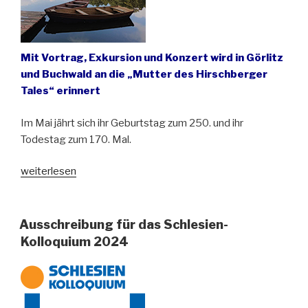
Mit Vortrag, Exkursion und Konzert wird in Görlitz
und Buchwald an die „Mutter des Hirschberger
Tales“ erinnert
Im Mai jährt sich ihr Geburtstag zum 250. und ihr
Todestag zum 170. Mal.
„Friederike
weiterlesen
Gräfin
von
Reden
Ausschreibung für das Schlesien-
und
Kolloquium 2024
ihr
Arkadien
in
Buchwald“