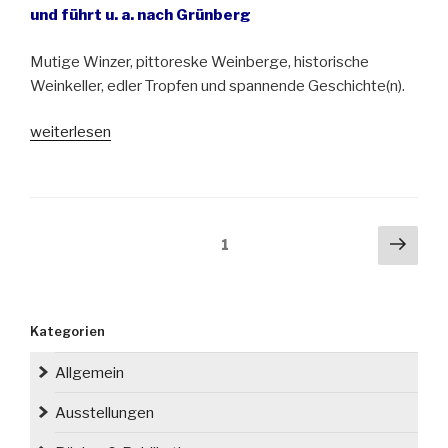
und führt u. a. nach Grünberg
Mutige Winzer, pittoreske Weinberge, historische
Weinkeller, edler Tropfen und spannende Geschichte(n).
„Exkursion
weiterlesen
für
Genießer:
Weinlandschaften
Nordschlesiens“
Seitennummerierung
Näch
Seite
1
der
Seit
Beiträge
Kategorien
Allgemein
Ausstellungen