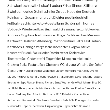
Schwientochlowitz
Lubań
Lauban
Erika-Simon-Stiftung
Świętochłowice
Schriftsteller
Zgoda
Haus der Deutsch-
Polnischen Zusammenarbeit
Dichter
postindustriell
Fußballgeschichte
Foto-Ausstellung
Schönhof
Thomas
Voßbeck
Wiederaufbau
Buchwald
Glasmanufaktur
Bukowiec
Andreas Gryphius
Radzimowice
Glogau
Schlesisches Museum
Kattowitz
Beskiden
Altenberg
Postindustrial
Bielitz
Fest
Bober-
Katzbach-Gebirge
Vergessene Inschriften
Głogów
Atelier
Neustadt
Prudnik
Volkslieder
Dombrowaer Kohlerevier
Theaterstück
Gedenktafel
Tagesfahrt
Mianujom mie Hanka
Grażyna Bułka
Festakt
Ewa Chojecka
Würdigung
Wir sind Schönhof
Glasgravur
Fußballtrainer
Zieleniec
Lieder
Monodrama
Alojzy Lysko
Museumsfest
Istebna
Ciechanowice
Straßenbahn
Szklana Manufaktura
Buchautor
Sepp Piontek
Bielsko
Richard Ernst Wagner
Gero Vogl
Johann Bros
20.
Juli 1944
Phonogramm-Archiv
Niemtschitz an der Hanna
Roseldorf
Némčice nad
Hanou
Siedlung
Paul Schmidt
Pechhütte
1913
Dziedzice
Kirchenlieder
Aufnahmen
Racławiczki
Smolarnia
Rasselwitz
Sedschütz
Phonographenwalze
Museum des Oppelner Schlesien
Ausgrabungen
Urgeschichte
Grunwald