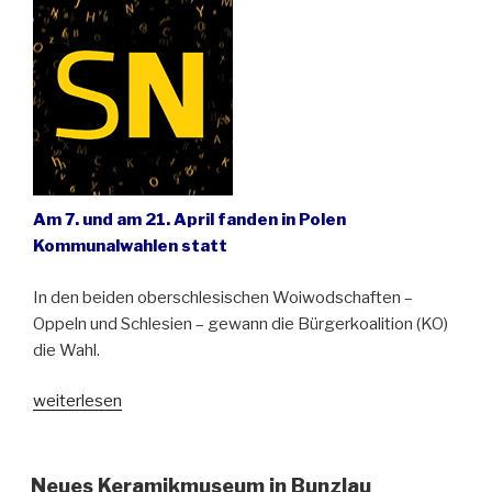
Jubiläum“
Am 7. und am 21. April fanden in Polen
Kommunalwahlen statt
In den beiden oberschlesischen Woiwodschaften –
Oppeln und Schlesien – gewann die Bürgerkoalition (KO)
die Wahl.
„Sieg
weiterlesen
der
Liberalen
in
Neues Keramikmuseum in Bunzlau