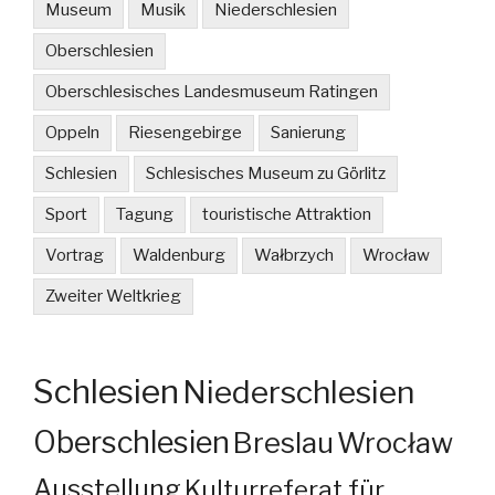
Museum
Musik
Niederschlesien
Oberschlesien
Oberschlesisches Landesmuseum Ratingen
Oppeln
Riesengebirge
Sanierung
Schlesien
Schlesisches Museum zu Görlitz
Sport
Tagung
touristische Attraktion
Vortrag
Waldenburg
Wałbrzych
Wrocław
Zweiter Weltkrieg
Schlesien
Niederschlesien
Oberschlesien
Breslau
Wrocław
Ausstellung
Kulturreferat für