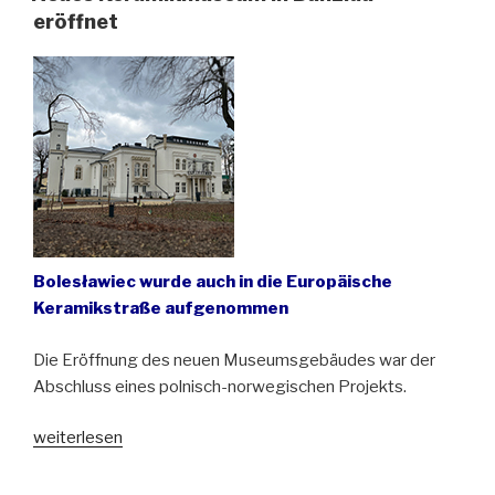
Oberschlesien“
eröffnet
Bolesławiec wurde auch in die Europäische
Keramikstraße aufgenommen
Die Eröffnung des neuen Museumsgebäudes war der
Abschluss eines polnisch-norwegischen Projekts.
„Neues
weiterlesen
Keramikmuseum
in