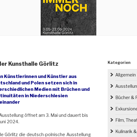
Kategorien
r Kunsthalle Görlitz
Allgemein
n Künstlerinnen und Künstler aus
tschland und Polen setzen sich in
Ausstellu
erschiedlichen Medien mit Brüchen und
tinuitäten in Niederschlesien
Bücher & P
einander
Exkursion
Ausstellung öffnet am 3. Mai und dauert bis
Film, Thea
Juni 2024.
Kulinarik 
le Görlitz die deutsch-polnische Ausstellung