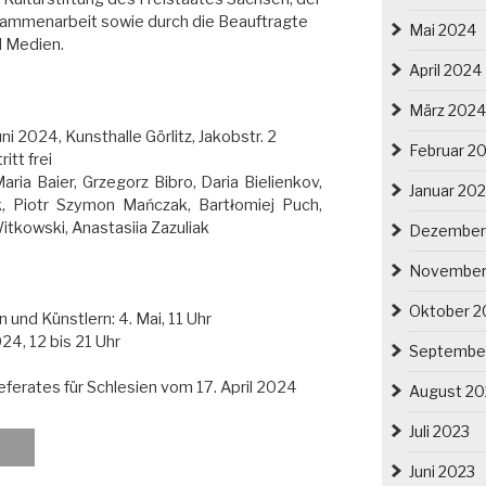
usammenarbeit sowie durch die Beauftragte
Mai 2024
d Medien.
April 2024
März 2024
ni 2024, Kunsthalle Görlitz, Jakobstr. 2
Februar 2
itt frei
aria Baier, Grzegorz Bibro, Daria Bielienkov,
Januar 20
, Piotr Szymon Mańczak, Bartłomiej Puch,
itkowski, Anastasiia Zazuliak
Dezember
November
Oktober 2
 und Künstlern: 4. Mai, 11 Uhr
024, 12 bis 21 Uhr
Septembe
eferates für Schlesien vom 17. April 2024
August 20
Juli 2023
Juni 2023