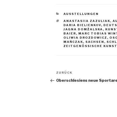
KATEGORIEN
AUSSTELLUNGEN
SCHLAGWÖRTER
ANASTASIIA ZAZULIAK
,
A
DARIA BIELIENKOV
,
DEUTS
JAGNA DOMŻALSKA
,
KUNS
BAIER
,
MARC TOBIAS WI
OLIWIA DROZDOWICZ
,
OSC
MAŃCZAK
,
SACHSEN
,
SCHL
ZEITGENÖSSISCHE KUNS
Beitragsnavigation
Vorheriger
ZURÜCK
Beitrag
Oberschlesiens neue Sportar