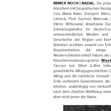
IMMER NOCH | NADAL
. Sie prä
Künstlern mit biografischen Bezüg
Lisa Maria Baier, Grzegorz Bibro
Lebeck, Piotr Szymon Mańczak, B
Viktor Witkowski, Anastasiia Zaz
Erinnerungskultur im deutsch
unterschiedlichen Medien und
Geschichte der Region und ihrer
Arbeiten erzählen sowohl von Erf
Begebenheiten, die einige 
Niederschlesien erlebt haben, al
Künstlerresidenzprogramm
West
Tarczyn bei Wleń (Lähn) teil
gewöhnliche Alltagsgeschichten.
Alltag und die natürliche Umwelt
Erde verbinden Generationen, die
leb(t)en, unabhängig von Herkunf
nach dem Zweiten Weltkrieg unt
aber nicht jenen der Natur.