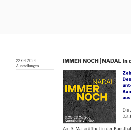
IMMER NOCH | NADAL in de
Veröffentlicht
22.04.2024
am
Ausstellungen
Zeh
Deu
unt
Kon
aus
Die 
23. 
Am 3. Mai eröffnet in der Kunsthal