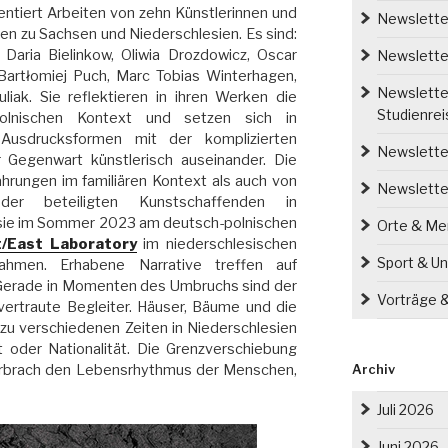
sentiert Arbeiten von zehn Künstlerinnen und
Newsletter
en zu Sachsen und Niederschlesien. Es sind:
, Daria Bielinkow, Oliwia Drozdowicz, Oscar
Newsletter
artłomiej Puch, Marc Tobias Winterhagen,
Newsletter
uliak. Sie reflektieren in ihren Werken die
Studienre
-polnischen Kontext und setzen sich in
 Ausdrucksformen mit der komplizierten
Newsletter
 Gegenwart künstlerisch auseinander. Die
ahrungen im familiären Kontext als auch von
Newslette
der beteiligten Kunstschaffenden in
s sie im Sommer 2023 am deutsch-polnischen
Orte & M
/East Laboratory
im niederschlesischen
Sport & Un
nahmen. Erhabene Narrative treffen auf
 Gerade in Momenten des Umbruchs sind der
Vorträge 
 vertraute Begleiter. Häuser, Bäume und die
 zu verschiedenen Zeiten in Niederschlesien
t oder Nationalität. Die Grenzverschiebung
erbrach den Lebensrhythmus der Menschen,
Archiv
Juli 2026
Juni 2026