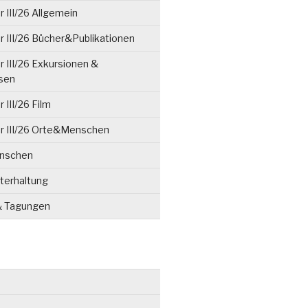
 III/26 Allgemein
 III/26 Bücher&Publikationen
 III/26 Exkursionen &
isen
 III/26 Film
r III/26 Orte&Menschen
enschen
terhaltung
& Tagungen