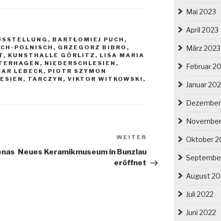
Mai 2023
April 2023
USSTELLUNG
,
BARTŁOMIEJ PUCH
,
März 2023
CH-POLNISCH
,
GRZEGORZ BIBRO
,
T
,
KUNSTHALLE GÖRLITZ
,
LISA MARIA
NTERHAGEN
,
NIEDERSCHLESIEN
,
Februar 2
AR LEBECK
,
PIOTR SZYMON
ESIEN
,
TARCZYN
,
VIKTOR WITKOWSKI
,
Januar 20
T
Dezember
November
Nächster
WEITER
Oktober 2
Beitrag
enas
Neues Keramikmuseum in Bunzlau
Septembe
eröffnet
August 20
Juli 2022
Juni 2022