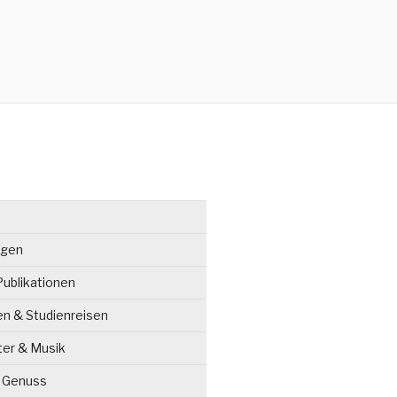
ngen
ublikationen
en & Studienreisen
ter & Musik
& Genuss