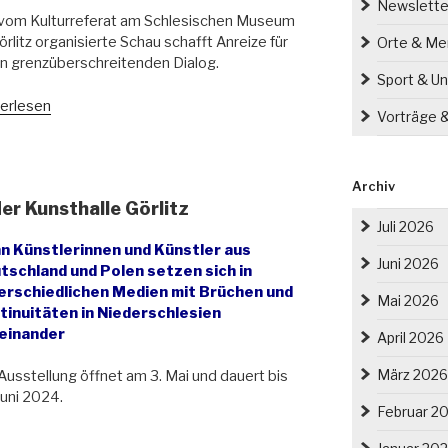
AL“
Newslette
 vom Kulturreferat am Schlesischen Museum
örlitz organisierte Schau schafft Anreize für
Orte & M
n grenzüberschreitenden Dialog.
Sport & Un
stellung
erlesen
Vorträge 
ER
CH
Archiv
AL
r Kunsthalle Görlitz
fnet“
Juli 2026
n Künstlerinnen und Künstler aus
Juni 2026
tschland und Polen setzen sich in
erschiedlichen Medien mit Brüchen und
Mai 2026
tinuitäten in Niederschlesien
einander
April 2026
März 2026
Ausstellung öffnet am 3. Mai und dauert bis
Juni 2024.
Februar 2