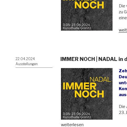
NAD
Die
zu G
eine
„Aus
weit
IMM
NO
|
NAD
IMMER NOCH | NADAL in de
Veröffentlicht
22.04.2024
eröf
am
Ausstellungen
Zeh
Deu
unt
Kon
aus
Die 
23. 
„IMMER
weiterlesen