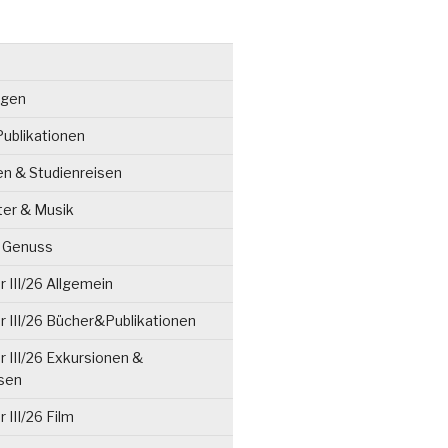
ngen
ublikationen
en & Studienreisen
ter & Musik
& Genuss
 III/26 Allgemein
 III/26 Bücher&Publikationen
 III/26 Exkursionen &
isen
 III/26 Film