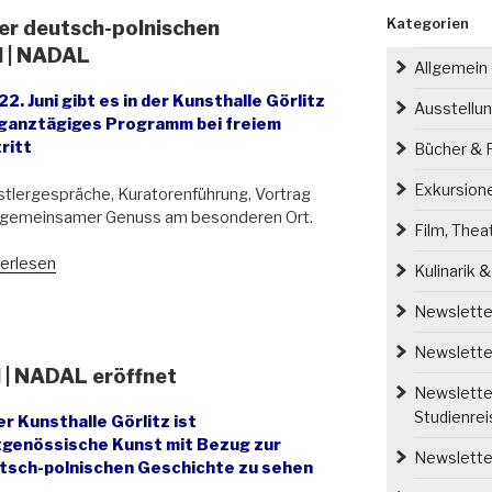
Kategorien
der deutsch-polnischen
 | NADAL
Allgemein
2. Juni gibt es in der Kunsthalle Görlitz
Ausstellu
 ganztägiges Programm bei freiem
ritt
Bücher & P
Exkursion
tlergespräche, Kuratorenführung, Vortrag
 gemeinsamer Genuss am besonderen Ort.
Film, Thea
stfest
erlesen
Kulinarik 
ssage
Newsletter
Newsletter
tsch-
| NADAL eröffnet
ischen
Newsletter
tellung
Studienre
er Kunsthalle Görlitz ist
ER
tgenössische Kunst mit Bezug zur
CH
Newsletter
tsch-polnischen Geschichte zu sehen