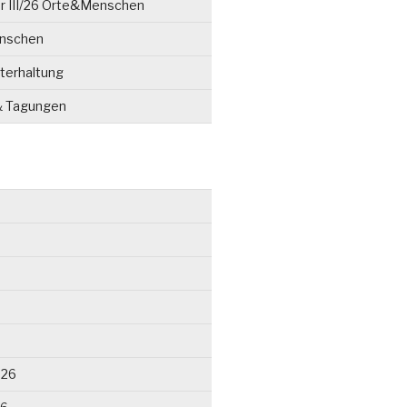
r III/26 Orte&Menschen
enschen
terhaltung
& Tagungen
026