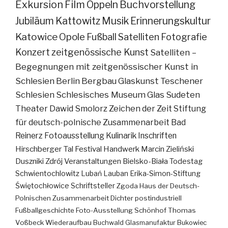
Exkursion
Film
Oppeln
Buchvorstellung
Jubiläum
Kattowitz
Musik
Erinnerungskultur
Katowice
Opole
Fußball
Satelliten
Fotografie
Konzert
zeitgenössische Kunst
Satelliten –
Begegnungen mit zeitgenössischer Kunst in
Schlesien
Berlin
Bergbau
Glaskunst
Teschener
Schlesien
Schlesisches Museum
Glas
Sudeten
Theater
Dawid Smolorz
Zeichen der Zeit
Stiftung
für deutsch-polnische Zusammenarbeit
Bad
Reinerz
Fotoausstellung
Kulinarik
Inschriften
Hirschberger Tal
Festival
Handwerk
Marcin Zieliński
Duszniki Zdrój
Veranstaltungen
Bielsko-Biała
Todestag
Schwientochlowitz
Lubań
Lauban
Erika-Simon-Stiftung
Świętochłowice
Schriftsteller
Zgoda
Haus der Deutsch-
Polnischen Zusammenarbeit
Dichter
postindustriell
Fußballgeschichte
Foto-Ausstellung
Schönhof
Thomas
Voßbeck
Wiederaufbau
Buchwald
Glasmanufaktur
Bukowiec