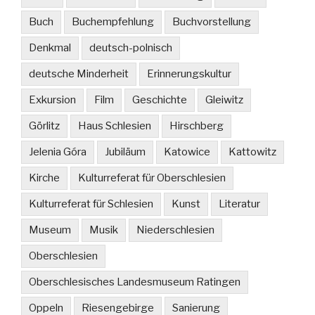
Buch
Buchempfehlung
Buchvorstellung
Denkmal
deutsch-polnisch
deutsche Minderheit
Erinnerungskultur
Exkursion
Film
Geschichte
Gleiwitz
Görlitz
Haus Schlesien
Hirschberg
Jelenia Góra
Jubiläum
Katowice
Kattowitz
Kirche
Kulturreferat für Oberschlesien
Kulturreferat für Schlesien
Kunst
Literatur
Museum
Musik
Niederschlesien
Oberschlesien
Oberschlesisches Landesmuseum Ratingen
Oppeln
Riesengebirge
Sanierung