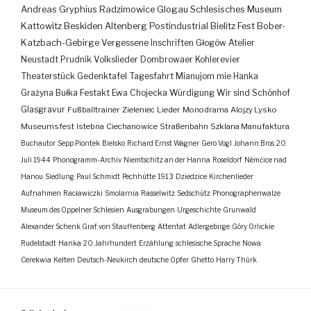
Andreas Gryphius
Radzimowice
Glogau
Schlesisches Museum
Kattowitz
Beskiden
Altenberg
Postindustrial
Bielitz
Fest
Bober-
Katzbach-Gebirge
Vergessene Inschriften
Głogów
Atelier
Neustadt
Prudnik
Volkslieder
Dombrowaer Kohlerevier
Theaterstück
Gedenktafel
Tagesfahrt
Mianujom mie Hanka
Grażyna Bułka
Festakt
Ewa Chojecka
Würdigung
Wir sind Schönhof
Glasgravur
Fußballtrainer
Zieleniec
Lieder
Monodrama
Alojzy Lysko
Museumsfest
Istebna
Ciechanowice
Straßenbahn
Szklana Manufaktura
Buchautor
Sepp Piontek
Bielsko
Richard Ernst Wagner
Gero Vogl
Johann Bros
20.
Juli 1944
Phonogramm-Archiv
Niemtschitz an der Hanna
Roseldorf
Némčice nad
Hanou
Siedlung
Paul Schmidt
Pechhütte
1913
Dziedzice
Kirchenlieder
Aufnahmen
Racławiczki
Smolarnia
Rasselwitz
Sedschütz
Phonographenwalze
Museum des Oppelner Schlesien
Ausgrabungen
Urgeschichte
Grunwald
Alexander Schenk Graf von Stauffenberg
Attentat
Adlergebirge
Góry Orlickie
Rudelstadt
Hanka
20. Jahrhundert
Erzählung
schlesische Sprache
Nowa
Cerekwia
Kelten
Deutsch-Neukirch
deutsche Opfer
Ghetto
Harry Thürk