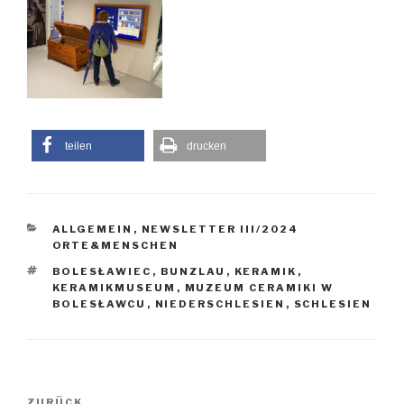
teilen
drucken
KATEGORIEN
ALLGEMEIN
,
NEWSLETTER III/2024
ORTE&MENSCHEN
SCHLAGWÖRTER
BOLESŁAWIEC
,
BUNZLAU
,
KERAMIK
,
KERAMIKMUSEUM
,
MUZEUM CERAMIKI W
BOLESŁAWCU
,
NIEDERSCHLESIEN
,
SCHLESIEN
Beitragsnavigation
Vorheriger
ZURÜCK