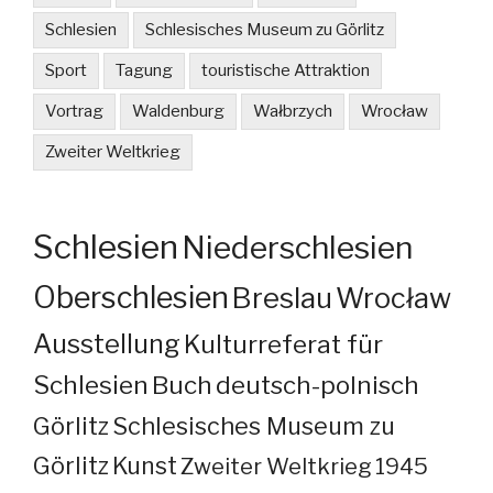
Schlesien
Schlesisches Museum zu Görlitz
Sport
Tagung
touristische Attraktion
Vortrag
Waldenburg
Wałbrzych
Wrocław
Zweiter Weltkrieg
Schlesien
Niederschlesien
Oberschlesien
Breslau
Wrocław
Ausstellung
Kulturreferat für
Schlesien
Buch
deutsch-polnisch
Görlitz
Schlesisches Museum zu
Görlitz
Kunst
Zweiter Weltkrieg
1945