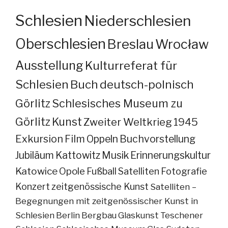
Schlesien
Niederschlesien
Oberschlesien
Breslau
Wrocław
Ausstellung
Kulturreferat für
Schlesien
Buch
deutsch-polnisch
Görlitz
Schlesisches Museum zu
Görlitz
Kunst
Zweiter Weltkrieg
1945
Exkursion
Film
Oppeln
Buchvorstellung
Jubiläum
Kattowitz
Musik
Erinnerungskultur
Katowice
Opole
Fußball
Satelliten
Fotografie
Konzert
zeitgenössische Kunst
Satelliten –
Begegnungen mit zeitgenössischer Kunst in
Schlesien
Berlin
Bergbau
Glaskunst
Teschener