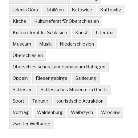
Jelenia Góra
Jubiläum
Katowice
Kattowitz
Kirche
Kulturreferat für Oberschlesien
Kulturreferat für Schlesien
Kunst
Literatur
Museum
Musik
Niederschlesien
Oberschlesien
Oberschlesisches Landesmuseum Ratingen
Oppeln
Riesengebirge
Sanierung
Schlesien
Schlesisches Museum zu Görlitz
Sport
Tagung
touristische Attraktion
Vortrag
Waldenburg
Wałbrzych
Wrocław
Zweiter Weltkrieg