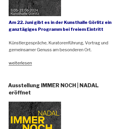
Am 22. Juni gibt es in der Kunsthalle Görlitz ein
ganztägiges Programm bei freiem Eintritt
Künstlergespräche, Kuratorenführung, Vortrag und
gemeinsamer Genuss am besonderen Ort.
„Kunstfest
weiterlesen
zur
Finissage
der
Ausstellung IMMER NOCH | NADAL
deutsch-
eröffnet
polnischen
Ausstellung
IMMER
NOCH
|