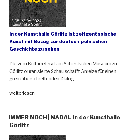
NADAL“
In der Kunsthalle Görlitz ist zeitgenössische
Kunst mit Bezug zur deutsch-polnischen
Geschichte zu sehen
Die vom Kulturreferat am Schlesischen Museum zu
Görlitz organisierte Schau schafft Anreize für einen
grenzüberschreitenden Dialog.
„Ausstellung
weiterlesen
IMMER
NOCH
|
IMMER NOCH | NADAL in der Kunsthalle
NADAL
Görlitz
eröffnet“