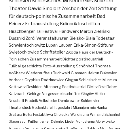
Schlesien
Schlesisches Museum
Glas
Sudeten
Theater
Dawid Smolorz
Zeichen der Zeit
Stiftung
für deutsch-polnische Zusammenarbeit
Bad
Reinerz
Fotoausstellung
Kulinarik
Inschriften
Hirschberger Tal
Festival
Handwerk
Marcin Zieliński
Duszniki Zdrój
Veranstaltungen
Bielsko-Biała
Todestag
Schwientochlowitz
Lubań
Lauban
Erika-Simon-Stiftung
Świętochłowice
Schriftsteller
Zgoda
Haus der Deutsch-
Polnischen Zusammenarbeit
Dichter
postindustriell
Fußballgeschichte
Foto-Ausstellung
Schönhof
Thomas
Voßbeck
Wiederaufbau
Buchwald
Glasmanufaktur
Bukowiec
Andreas Gryphius
Radzimowice
Glogau
Schlesisches Museum
Kattowitz
Beskiden
Altenberg
Postindustrial
Bielitz
Fest
Bober-
Katzbach-Gebirge
Vergessene Inschriften
Głogów
Atelier
Neustadt
Prudnik
Volkslieder
Dombrowaer Kohlerevier
Theaterstück
Gedenktafel
Tagesfahrt
Mianujom mie Hanka
Grażyna Bułka
Festakt
Ewa Chojecka
Würdigung
Wir sind Schönhof
Glasgravur
Fußballtrainer
Zieleniec
Lieder
Monodrama
Alojzy Lysko
Museumsfest
Istebna
Ciechanowice
Straßenbahn
Szklana Manufaktura