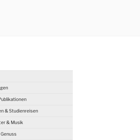
ngen
ublikationen
en & Studienreisen
ter & Musik
& Genuss