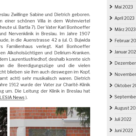
Mai 2023
slau Zwillinge Sabine und Dietrich geboren.
April 2023
n einer schönen Villa in dem Wohnviertel
eute ul. Bartla 7). Der Vater Karl Bonhoeffer
März 2023
und Nervenklinik in Breslau. Im Jahre 1907
ude, in die Auenstrasse 42 a (ul. O. Bujwida
Februar 2
s Familienhaus verlegt. Karl Bonhoeffer
Januar 20
den Alkoholsüchtigen und Delirium-Kranken.
dem Laurentiusfriedhof, deshalb konnte sich
Dezember
 an die Beerdigungszüge und die vielen
eicht blieben sie ihm auch deswegen im Kopf,
November
samt acht) sehr musikalisch waren. Dietrich
ahre 1912 wurde der Vater zur Charité-Klinik
Oktober 2
og um. Die Leitung der Klinik in Breslau hat
Septembe
SILESIA News
).
August 20
Juli 2022
Juni 2022