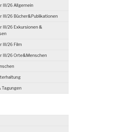
 III/26 Allgemein
 III/26 Bücher&Publikationen
 III/26 Exkursionen &
isen
 III/26 Film
r III/26 Orte&Menschen
enschen
terhaltung
& Tagungen