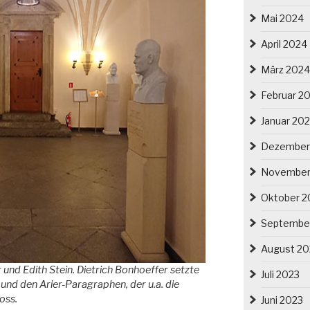
Mai 2024
April 2024
März 2024
Februar 2
Januar 20
Dezember
November
Oktober 2
Septembe
August 20
 und Edith Stein. Dietrich Bonhoeffer setzte
Juli 2023
und den Arier-Paragraphen, der u.a. die
oss.
Juni 2023