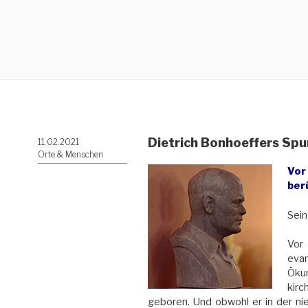
Dietrich Bonhoeffers Spu
Veröffentlicht
11.02.2021
am
Orte & Menschen
Vor
ber
Sein
Vor 
eva
Öku
kirc
geboren. Und obwohl er in der ni