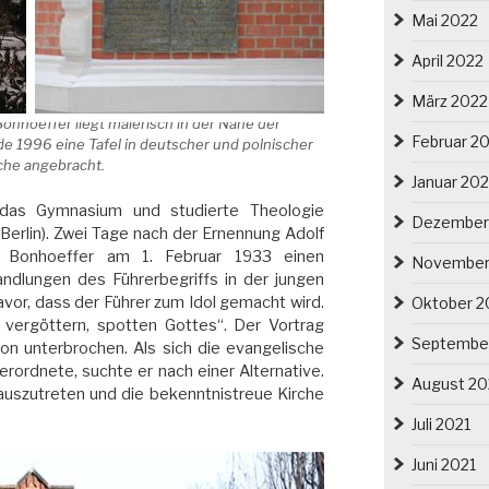
Mai 2022
April 2022
März 2022
onhoeffer liegt malerisch in der Nähe der
Februar 2
e 1996 eine Tafel in deutscher und polnischer
che angebracht.
Januar 20
 das Gymnasium und studierte Theologie
Dezember
n Berlin). Zwei Tage nach der Ernennung Adolf
elt Bonhoeffer am 1. Februar 1933 einen
November
dlungen des Führerbegriffs in der jungen
vor, dass der Führer zum Idol gemacht wird.
Oktober 2
 vergöttern, spotten Gottes“. Der Vortrag
Septembe
ion unterbrochen. Als sich die evangelische
erordnete, suchte er nach einer Alternative.
August 20
 auszutreten und die bekenntnistreue Kirche
Juli 2021
Juni 2021