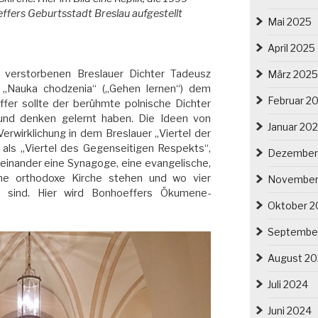
effers Geburtsstadt Breslau aufgestellt
Mai 2025
April 2025
n verstorbenen Breslauer Dichter Tadeusz
März 2025
 „Nauka chodzenia“ („Gehen lernen“) dem
Februar 2
er sollte der berühmte polnische Dichter
 und denken gelernt haben. Die Ideen von
Januar 20
erwirklichung in dem Breslauer „Viertel der
 als „Viertel des Gegenseitigen Respekts“,
Dezember
neinander eine Synagoge, eine evangelische,
ine orthodoxe Kirche stehen und wo vier
November
en sind. Hier wird Bonhoeffers Ökumene-
Oktober 2
Septembe
August 2
Juli 2024
Juni 2024