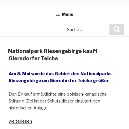
Zum
Inhalt
Menü
springen
Suche
Suc
nach:
Nationalpark Riesengebirge kauft
Giersdorfer Teiche
Am 8. Mai wurde das Gebiet des Nationalparks
Riesengebirge um Giersdorfer Teiche größer
Den Einkauf ermöglichte eine polnisch-kanadische
Stiftung. Ziel ist der Schutz dieser einzigartigen
historischen Anlage.
„Nationalpark
weiterlesen
Riesengebirge