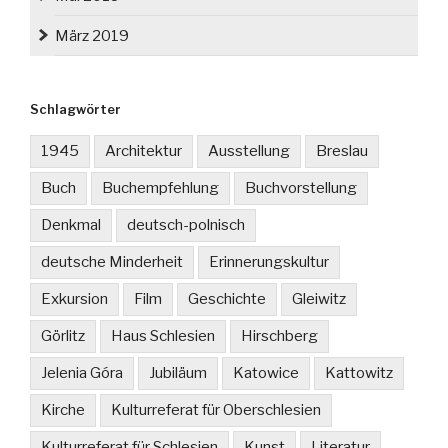
März 2019
Schlagwörter
1945
Architektur
Ausstellung
Breslau
Buch
Buchempfehlung
Buchvorstellung
Denkmal
deutsch-polnisch
deutsche Minderheit
Erinnerungskultur
Exkursion
Film
Geschichte
Gleiwitz
Görlitz
Haus Schlesien
Hirschberg
Jelenia Góra
Jubiläum
Katowice
Kattowitz
Kirche
Kulturreferat für Oberschlesien
Kulturreferat für Schlesien
Kunst
Literatur