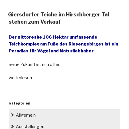
kauft
Giersdorfer
Giersdorfer Teiche im Hirschberger Tal
Teiche“
stehen zum Verkauf
Der pittoreske 106 Hektar umfassende
Teichkomplex am Fuße des Riesengebirges ist ein
Paradies für Vögel und Naturliebhaber
Seine Zukunft ist nun offen.
„Giersdorfer
weiterlesen
Teiche
im
Hirschberger
Kategorien
Tal
stehen
Allgemein
zum
Verkauf“
Ausstellungen