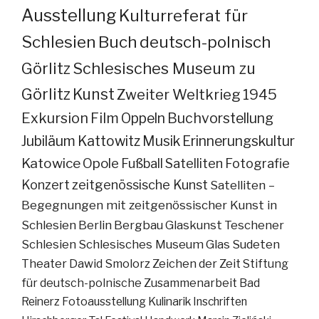
Ausstellung
Kulturreferat für
Schlesien
Buch
deutsch-polnisch
Görlitz
Schlesisches Museum zu
Görlitz
Kunst
Zweiter Weltkrieg
1945
Exkursion
Film
Oppeln
Buchvorstellung
Jubiläum
Kattowitz
Musik
Erinnerungskultur
Katowice
Opole
Fußball
Satelliten
Fotografie
Konzert
zeitgenössische Kunst
Satelliten –
Begegnungen mit zeitgenössischer Kunst in
Schlesien
Berlin
Bergbau
Glaskunst
Teschener
Schlesien
Schlesisches Museum
Glas
Sudeten
Theater
Dawid Smolorz
Zeichen der Zeit
Stiftung
für deutsch-polnische Zusammenarbeit
Bad
Reinerz
Fotoausstellung
Kulinarik
Inschriften