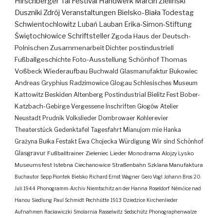
Hirschberger Tal
Festival
Handwerk
Marcin Zieliński
Duszniki Zdrój
Veranstaltungen
Bielsko-Biała
Todestag
Schwientochlowitz
Lubań
Lauban
Erika-Simon-Stiftung
Świętochłowice
Schriftsteller
Zgoda
Haus der Deutsch-
Polnischen Zusammenarbeit
Dichter
postindustriell
Fußballgeschichte
Foto-Ausstellung
Schönhof
Thomas
Voßbeck
Wiederaufbau
Buchwald
Glasmanufaktur
Bukowiec
Andreas Gryphius
Radzimowice
Glogau
Schlesisches Museum
Kattowitz
Beskiden
Altenberg
Postindustrial
Bielitz
Fest
Bober-
Katzbach-Gebirge
Vergessene Inschriften
Głogów
Atelier
Neustadt
Prudnik
Volkslieder
Dombrowaer Kohlerevier
Theaterstück
Gedenktafel
Tagesfahrt
Mianujom mie Hanka
Grażyna Bułka
Festakt
Ewa Chojecka
Würdigung
Wir sind Schönhof
Glasgravur
Fußballtrainer
Zieleniec
Lieder
Monodrama
Alojzy Lysko
Museumsfest
Istebna
Ciechanowice
Straßenbahn
Szklana Manufaktura
Buchautor
Sepp Piontek
Bielsko
Richard Ernst Wagner
Gero Vogl
Johann Bros
20.
Juli 1944
Phonogramm-Archiv
Niemtschitz an der Hanna
Roseldorf
Némčice nad
Hanou
Siedlung
Paul Schmidt
Pechhütte
1913
Dziedzice
Kirchenlieder
Aufnahmen
Racławiczki
Smolarnia
Rasselwitz
Sedschütz
Phonographenwalze