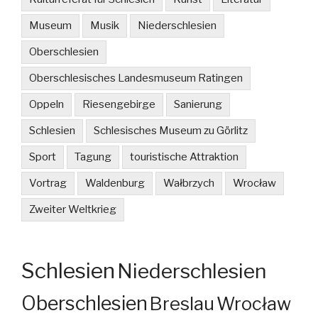
Museum
Musik
Niederschlesien
Oberschlesien
Oberschlesisches Landesmuseum Ratingen
Oppeln
Riesengebirge
Sanierung
Schlesien
Schlesisches Museum zu Görlitz
Sport
Tagung
touristische Attraktion
Vortrag
Waldenburg
Wałbrzych
Wrocław
Zweiter Weltkrieg
Schlesien
Niederschlesien
Oberschlesien
Breslau
Wrocław