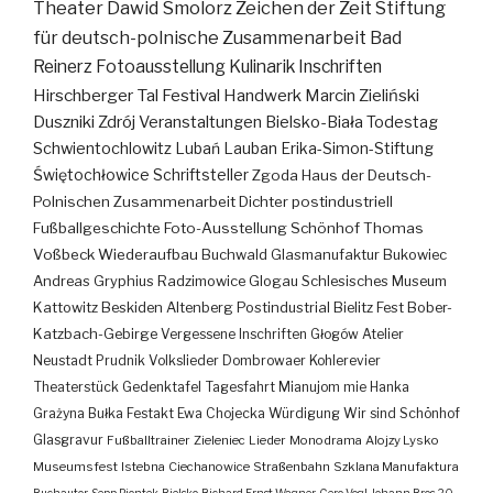
Theater
Dawid Smolorz
Zeichen der Zeit
Stiftung
für deutsch-polnische Zusammenarbeit
Bad
Reinerz
Fotoausstellung
Kulinarik
Inschriften
Hirschberger Tal
Festival
Handwerk
Marcin Zieliński
Duszniki Zdrój
Veranstaltungen
Bielsko-Biała
Todestag
Schwientochlowitz
Lubań
Lauban
Erika-Simon-Stiftung
Świętochłowice
Schriftsteller
Zgoda
Haus der Deutsch-
Polnischen Zusammenarbeit
Dichter
postindustriell
Fußballgeschichte
Foto-Ausstellung
Schönhof
Thomas
Voßbeck
Wiederaufbau
Buchwald
Glasmanufaktur
Bukowiec
Andreas Gryphius
Radzimowice
Glogau
Schlesisches Museum
Kattowitz
Beskiden
Altenberg
Postindustrial
Bielitz
Fest
Bober-
Katzbach-Gebirge
Vergessene Inschriften
Głogów
Atelier
Neustadt
Prudnik
Volkslieder
Dombrowaer Kohlerevier
Theaterstück
Gedenktafel
Tagesfahrt
Mianujom mie Hanka
Grażyna Bułka
Festakt
Ewa Chojecka
Würdigung
Wir sind Schönhof
Glasgravur
Fußballtrainer
Zieleniec
Lieder
Monodrama
Alojzy Lysko
Museumsfest
Istebna
Ciechanowice
Straßenbahn
Szklana Manufaktura