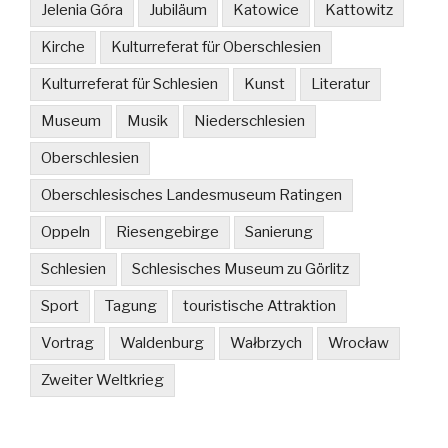
Jelenia Góra
Jubiläum
Katowice
Kattowitz
Kirche
Kulturreferat für Oberschlesien
Kulturreferat für Schlesien
Kunst
Literatur
Museum
Musik
Niederschlesien
Oberschlesien
Oberschlesisches Landesmuseum Ratingen
Oppeln
Riesengebirge
Sanierung
Schlesien
Schlesisches Museum zu Görlitz
Sport
Tagung
touristische Attraktion
Vortrag
Waldenburg
Wałbrzych
Wrocław
Zweiter Weltkrieg