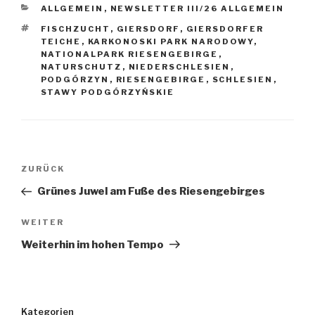
KATEGORIEN
ALLGEMEIN
,
NEWSLETTER III/26 ALLGEMEIN
SCHLAGWÖRTER
FISCHZUCHT
,
GIERSDORF
,
GIERSDORFER
TEICHE
,
KARKONOSKI PARK NARODOWY
,
NATIONALPARK RIESENGEBIRGE
,
NATURSCHUTZ
,
NIEDERSCHLESIEN
,
PODGÓRZYN
,
RIESENGEBIRGE
,
SCHLESIEN
,
STAWY PODGÓRZYŃSKIE
Beitragsnavigation
Vorheriger
ZURÜCK
Beitrag
Grünes Juwel am Fuße des Riesengebirges
Nächster
WEITER
Beitrag
Weiterhin im hohen Tempo
Kategorien