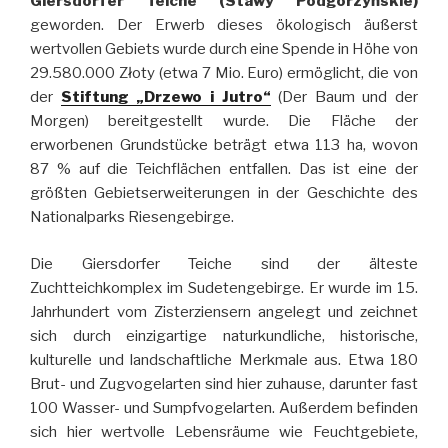
Giersdorfer Teiche (Stawy Podgórzyńskie)
geworden. Der Erwerb dieses ökologisch äußerst
wertvollen Gebiets wurde durch eine Spende in Höhe von
29.580.000 Złoty (etwa 7 Mio. Euro) ermöglicht, die von
der
Stiftung „Drzewo i Jutro“
(Der Baum und der
Morgen) bereitgestellt wurde. Die Fläche der
erworbenen Grundstücke beträgt etwa 113 ha, wovon
87 % auf die Teichflächen entfallen. Das ist eine der
größten Gebietserweiterungen in der Geschichte des
Nationalparks Riesengebirge.
Die Giersdorfer Teiche sind der älteste
Zuchtteichkomplex im Sudetengebirge. Er wurde im 15.
Jahrhundert vom Zisterziensern angelegt und zeichnet
sich durch einzigartige naturkundliche, historische,
kulturelle und landschaftliche Merkmale aus. Etwa 180
Brut- und Zugvogelarten sind hier zuhause, darunter fast
100 Wasser- und Sumpfvogelarten. Außerdem befinden
sich hier wertvolle Lebensräume wie Feuchtgebiete,