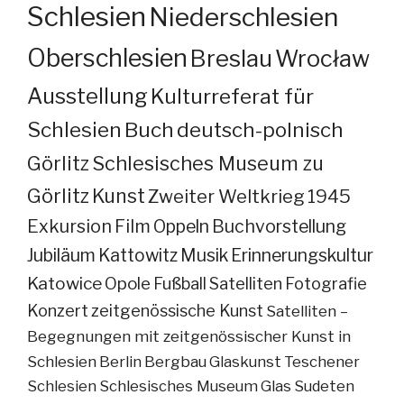
Schlesien
Niederschlesien
Oberschlesien
Breslau
Wrocław
Ausstellung
Kulturreferat für
Schlesien
Buch
deutsch-polnisch
Görlitz
Schlesisches Museum zu
Görlitz
Kunst
Zweiter Weltkrieg
1945
Exkursion
Film
Oppeln
Buchvorstellung
Jubiläum
Kattowitz
Musik
Erinnerungskultur
Katowice
Opole
Fußball
Satelliten
Fotografie
Konzert
zeitgenössische Kunst
Satelliten –
Begegnungen mit zeitgenössischer Kunst in
Schlesien
Berlin
Bergbau
Glaskunst
Teschener
Schlesien
Schlesisches Museum
Glas
Sudeten