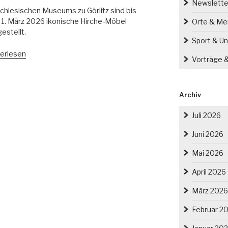
Newslette
chlesischen Museums zu Görlitz sind bis
1. März 2026 ikonische Hirche-Möbel
Orte & M
estellt.
Sport & Un
t-
erlesen
Vorträge 
el
hausschülers
Archiv
bert
he
Juli 2026
itz
Juni 2026
en“
Mai 2026
April 2026
März 2026
Februar 2