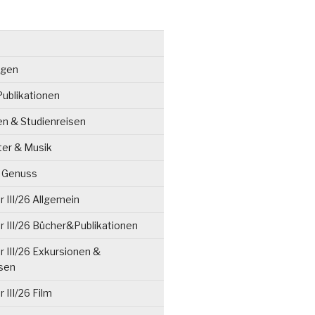
ngen
ublikationen
en & Studienreisen
ter & Musik
& Genuss
 III/26 Allgemein
 III/26 Bücher&Publikationen
 III/26 Exkursionen &
isen
 III/26 Film