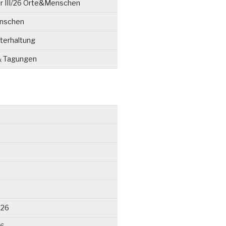
r III/26 Orte&Menschen
enschen
terhaltung
& Tagungen
026