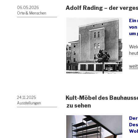
Adolf Rading – der verge
Veröffentlicht
06.05.2026
am
Orte & Menschen
Ein
von
um 
Welc
heut
„Ado
weit
Rad
–
der
ver
Kult-Möbel des Bauhaussch
Veröffentlicht
24.11.2025
Arch
am
Ausstellungen
der
zu sehen
Mod
Der
Des
Woh