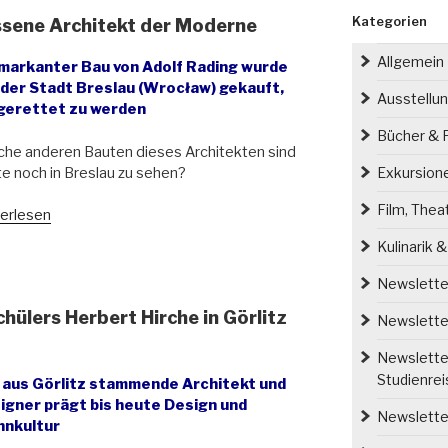
Kategorien
ssene Architekt der Moderne
Allgemein
 markanter Bau von Adolf Rading wurde
 der Stadt Breslau (Wrocław) gekauft,
Ausstellu
gerettet zu werden
Bücher & P
he anderen Bauten dieses Architekten sind
e noch in Breslau zu sehen?
Exkursion
Film, Thea
lf
erlesen
ing
Kulinarik 
Newsletter
gessene
ülers Herbert Hirche in Görlitz
itekt
Newsletter
Newsletter
erne“
Studienre
 aus Görlitz stammende Architekt und
igner prägt bis heute Design und
Newsletter
nkultur