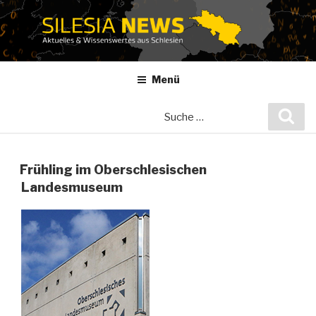
Zum
Inhalt
springen
Menü
Suche
Suc
nach:
Frühling im Oberschlesischen
Landesmuseum