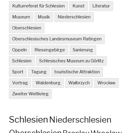
Kulturreferat für Schlesien
Kunst
Literatur
Museum
Musik
Niederschlesien
Oberschlesien
Oberschlesisches Landesmuseum Ratingen
Oppeln
Riesengebirge
Sanierung
Schlesien
Schlesisches Museum zu Görlitz
Sport
Tagung
touristische Attraktion
Vortrag
Waldenburg
Wałbrzych
Wrocław
Zweiter Weltkrieg
Schlesien
Niederschlesien