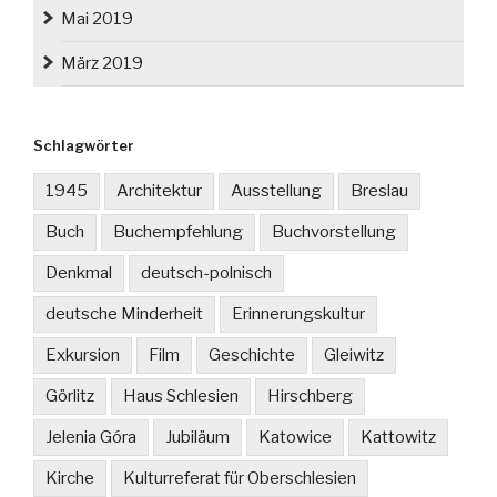
Mai 2019
März 2019
Schlagwörter
1945
Architektur
Ausstellung
Breslau
Buch
Buchempfehlung
Buchvorstellung
Denkmal
deutsch-polnisch
deutsche Minderheit
Erinnerungskultur
Exkursion
Film
Geschichte
Gleiwitz
Görlitz
Haus Schlesien
Hirschberg
Jelenia Góra
Jubiläum
Katowice
Kattowitz
Kirche
Kulturreferat für Oberschlesien