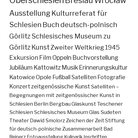
Oberschlesien
Breslau
Wrocław
Ausstellung
Kulturreferat für
Schlesien
Buch
deutsch-polnisch
Görlitz
Schlesisches Museum zu
Görlitz
Kunst
Zweiter Weltkrieg
1945
Exkursion
Film
Oppeln
Buchvorstellung
Jubiläum
Kattowitz
Musik
Erinnerungskultur
Katowice
Opole
Fußball
Satelliten
Fotografie
Konzert
zeitgenössische Kunst
Satelliten –
Begegnungen mit zeitgenössischer Kunst in
Schlesien
Berlin
Bergbau
Glaskunst
Teschener
Schlesien
Schlesisches Museum
Glas
Sudeten
Theater
Dawid Smolorz
Zeichen der Zeit
Stiftung
für deutsch-polnische Zusammenarbeit
Bad
Reinerz
Fotoausstellung
Kulinarik
Inschriften