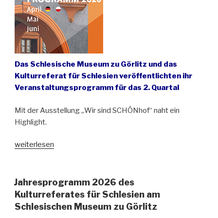
Das Schlesische Museum zu Görlitz und das
Kulturreferat für Schlesien veröffentlichten ihr
Veranstaltungsprogramm für das 2. Quartal
Mit der Ausstellung „Wir sind SCHÖNhof“ naht ein
Highlight.
„Große
weiterlesen
Auswahl
an
Veranstaltungen
Jahresprogramm 2026 des
zu
Kulturreferates für Schlesien am
Schlesien“
Schlesischen Museum zu Görlitz