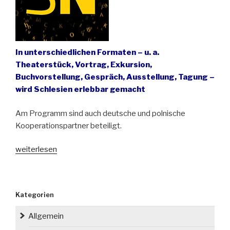
In unterschiedlichen Formaten – u. a.
Theaterstück, Vortrag, Exkursion,
Buchvorstellung, Gespräch, Ausstellung, Tagung –
wird Schlesien erlebbar gemacht
Am Programm sind auch deutsche und polnische
Kooperationspartner beteiligt.
„Jahresprogramm
weiterlesen
2023
des
Kulturreferates
Kategorien
für
Schlesien“
Allgemein