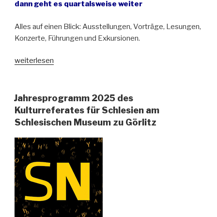
dann geht es quartalsweise weiter
Alles auf einen Blick: Ausstellungen, Vorträge, Lesungen,
Konzerte, Führungen und Exkursionen.
„Das
weiterlesen
Programm
des
Schlesischen
Jahresprogramm 2025 des
Museums
Kulturreferates für Schlesien am
zu
Schlesischen Museum zu Görlitz
Görlitz
erscheint
wieder
in
Printform“