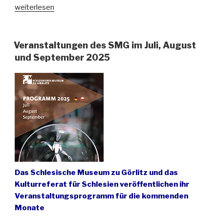
„Das
weiterlesen
letzte
Quartal
im
Veranstaltungen des SMG im Juli, August
Schlesischen
und September 2025
Museum
zu
Görlitz“
Das Schlesische Museum zu Görlitz und das
Kulturreferat für Schlesien veröffentlichen ihr
Veranstaltungsprogramm für die kommenden
Monate