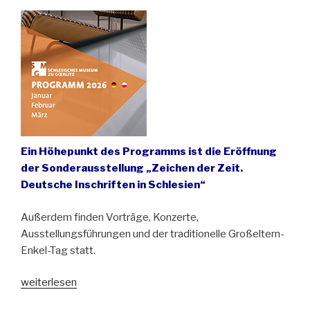
Schlesien
am
Schlesischen
Museum
zu
Görlitz“
Ein Höhepunkt des Programms ist die Eröffnung
der Sonderausstellung „Zeichen der Zeit.
Deutsche Inschriften in Schlesien“
Außerdem finden Vorträge, Konzerte,
Ausstellungsführungen und der traditionelle Großeltern-
Enkel-Tag statt.
„Schlesisches
weiterlesen
Museum