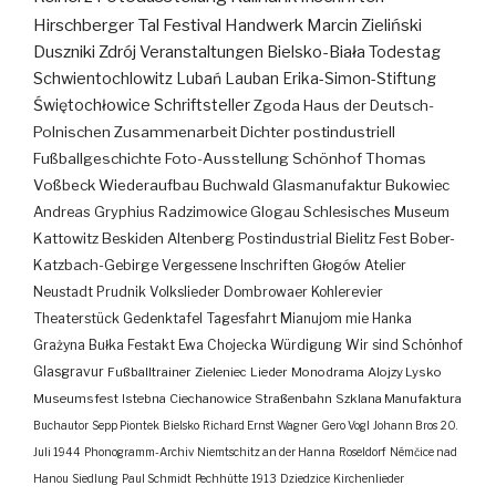
Hirschberger Tal
Festival
Handwerk
Marcin Zieliński
Duszniki Zdrój
Veranstaltungen
Bielsko-Biała
Todestag
Schwientochlowitz
Lubań
Lauban
Erika-Simon-Stiftung
Świętochłowice
Schriftsteller
Zgoda
Haus der Deutsch-
Polnischen Zusammenarbeit
Dichter
postindustriell
Fußballgeschichte
Foto-Ausstellung
Schönhof
Thomas
Voßbeck
Wiederaufbau
Buchwald
Glasmanufaktur
Bukowiec
Andreas Gryphius
Radzimowice
Glogau
Schlesisches Museum
Kattowitz
Beskiden
Altenberg
Postindustrial
Bielitz
Fest
Bober-
Katzbach-Gebirge
Vergessene Inschriften
Głogów
Atelier
Neustadt
Prudnik
Volkslieder
Dombrowaer Kohlerevier
Theaterstück
Gedenktafel
Tagesfahrt
Mianujom mie Hanka
Grażyna Bułka
Festakt
Ewa Chojecka
Würdigung
Wir sind Schönhof
Glasgravur
Fußballtrainer
Zieleniec
Lieder
Monodrama
Alojzy Lysko
Museumsfest
Istebna
Ciechanowice
Straßenbahn
Szklana Manufaktura
Buchautor
Sepp Piontek
Bielsko
Richard Ernst Wagner
Gero Vogl
Johann Bros
20.
Juli 1944
Phonogramm-Archiv
Niemtschitz an der Hanna
Roseldorf
Némčice nad
Hanou
Siedlung
Paul Schmidt
Pechhütte
1913
Dziedzice
Kirchenlieder