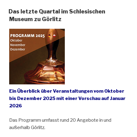
zu
Görlitz
Das letzte Quartal im Schlesischen
stellt
Museum zu Görlitz
sein
Programm
für
Frühjahr
2026
vor“
Ein Überblick über Veranstaltungen vom Oktober
bis Dezember 2025 mit einer Vorschau auf Januar
2026
Das Programm umfasst rund 20 Angebote in und
außerhalb Görlitz.