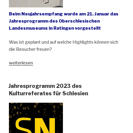
Beim Neujahrsempfang wurde am 21. Januar das
Jahresprogramm des Oberschlesischen
Landesmuseums in Ratingen vorgestellt
Was ist geplant und auf welche Highlights können sich
die Besucher freuen?
„Das
weiterlesen
Jahr
2024
im
Jahresprogramm 2023 des
Oberschlesischen
Kulturreferates für Schlesien
Landesmuseum“