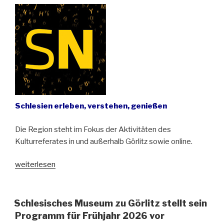
Schlesien erleben, verstehen, genießen
Die Region steht im Fokus der Aktivitäten des
Kulturreferates in und außerhalb Görlitz sowie online.
„Jahresprogramm
weiterlesen
2026
des
Kulturreferates
Schlesisches Museum zu Görlitz stellt sein
für
Programm für Frühjahr 2026 vor