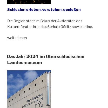
Schlesien erleben, verstehen, genießen
Die Region steht im Fokus der Aktivitäten des
Kulturreferates in und außerhalb Görlitz sowie online.
„Jahresprogramm
weiterlesen
2025
des
Kulturreferates
Das Jahr 2024 im Oberschlesischen
für
Landesmuseum
Schlesien
am
Schlesischen
Museum
zu
Görlitz“