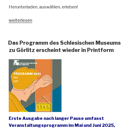
Herunterladen, auswählen, erleben!
„Veranstaltungen
weiterlesen
des
SMG
im
Das Programm des Schlesischen Museums
Juli,
zu Görlitz erscheint wieder in Printform
August
und
September
2025“
Erste Ausgabe nach langer Pause umfasst
Veranstaltungsprogramm im Mai und Juni 2025,