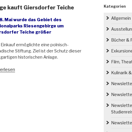
Kategorien
ge kauft Giersdorfer Teiche
Allgemein
8. Mai wurde das Gebiet des
ionalparks Riesengebirge um
Ausstellu
rsdorfer Teiche größer
Bücher & P
Einkauf ermöglichte eine polnisch-
dische Stiftung. Ziel ist der Schutz dieser
Exkursion
igartigen historischen Anlage.
Film, Thea
ionalpark
erlesen
Kulinarik 
sengebirge
t
Newsletter
sdorfer
he“
Newsletter
Newsletter
Studienre
Newsletter