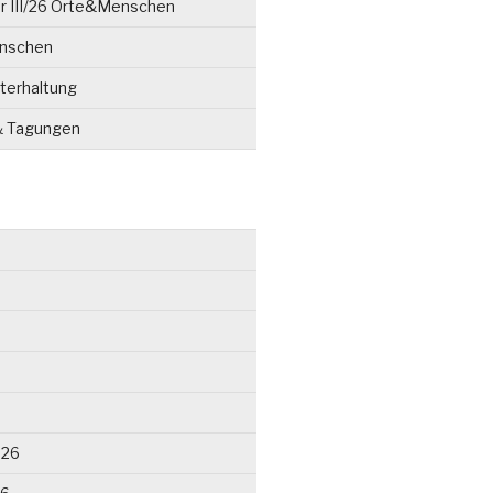
r III/26 Orte&Menschen
enschen
terhaltung
& Tagungen
026