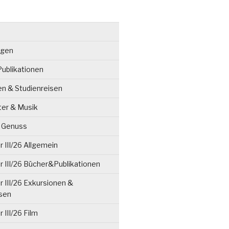
ngen
ublikationen
en & Studienreisen
ter & Musik
& Genuss
 III/26 Allgemein
 III/26 Bücher&Publikationen
 III/26 Exkursionen &
isen
 III/26 Film