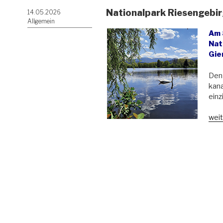
Nationalpark Riesengebir
Veröffentlicht
14.05.2026
am
Allgemein
Am 
Nat
Gie
Den 
kana
einz
„Nat
weit
Rie
kauf
Gier
Teic