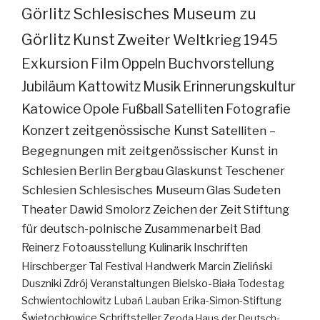
Görlitz
Schlesisches Museum zu
Görlitz
Kunst
Zweiter Weltkrieg
1945
Exkursion
Film
Oppeln
Buchvorstellung
Jubiläum
Kattowitz
Musik
Erinnerungskultur
Katowice
Opole
Fußball
Satelliten
Fotografie
Konzert
zeitgenössische Kunst
Satelliten –
Begegnungen mit zeitgenössischer Kunst in
Schlesien
Berlin
Bergbau
Glaskunst
Teschener
Schlesien
Schlesisches Museum
Glas
Sudeten
Theater
Dawid Smolorz
Zeichen der Zeit
Stiftung
für deutsch-polnische Zusammenarbeit
Bad
Reinerz
Fotoausstellung
Kulinarik
Inschriften
Hirschberger Tal
Festival
Handwerk
Marcin Zieliński
Duszniki Zdrój
Veranstaltungen
Bielsko-Biała
Todestag
Schwientochlowitz
Lubań
Lauban
Erika-Simon-Stiftung
Świętochłowice
Schriftsteller
Zgoda
Haus der Deutsch-