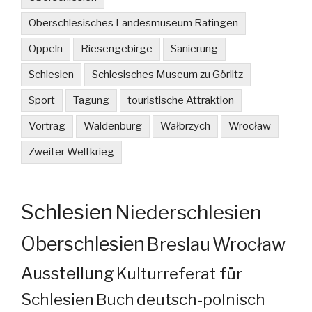
Oberschlesisches Landesmuseum Ratingen
Oppeln
Riesengebirge
Sanierung
Schlesien
Schlesisches Museum zu Görlitz
Sport
Tagung
touristische Attraktion
Vortrag
Waldenburg
Wałbrzych
Wrocław
Zweiter Weltkrieg
Schlesien
Niederschlesien
Oberschlesien
Breslau
Wrocław
Ausstellung
Kulturreferat für
Schlesien
Buch
deutsch-polnisch