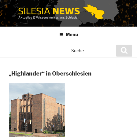
Zum
Inhalt
springen
Menü
Suche
Suc
nach:
„Highlander“ in Oberschlesien