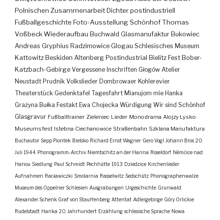
Polnischen Zusammenarbeit
Dichter
postindustriell
Fußballgeschichte
Foto-Ausstellung
Schönhof
Thomas
Voßbeck
Wiederaufbau
Buchwald
Glasmanufaktur
Bukowiec
Andreas Gryphius
Radzimowice
Glogau
Schlesisches Museum
Kattowitz
Beskiden
Altenberg
Postindustrial
Bielitz
Fest
Bober-
Katzbach-Gebirge
Vergessene Inschriften
Głogów
Atelier
Neustadt
Prudnik
Volkslieder
Dombrowaer Kohlerevier
Theaterstück
Gedenktafel
Tagesfahrt
Mianujom mie Hanka
Grażyna Bułka
Festakt
Ewa Chojecka
Würdigung
Wir sind Schönhof
Glasgravur
Fußballtrainer
Zieleniec
Lieder
Monodrama
Alojzy Lysko
Museumsfest
Istebna
Ciechanowice
Straßenbahn
Szklana Manufaktura
Buchautor
Sepp Piontek
Bielsko
Richard Ernst Wagner
Gero Vogl
Johann Bros
20.
Juli 1944
Phonogramm-Archiv
Niemtschitz an der Hanna
Roseldorf
Némčice nad
Hanou
Siedlung
Paul Schmidt
Pechhütte
1913
Dziedzice
Kirchenlieder
Aufnahmen
Racławiczki
Smolarnia
Rasselwitz
Sedschütz
Phonographenwalze
Museum des Oppelner Schlesien
Ausgrabungen
Urgeschichte
Grunwald
Alexander Schenk Graf von Stauffenberg
Attentat
Adlergebirge
Góry Orlickie
Rudelstadt
Hanka
20. Jahrhundert
Erzählung
schlesische Sprache
Nowa