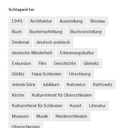
Schlagwörter
1945
Architektur
Ausstellung
Breslau
Buch
Buchempfehlung
Buchvorstellung
Denkmal
deutsch-polnisch
deutsche Minderheit
Erinnerungskultur
Exkursion
Film
Geschichte
Gleiwitz
Görlitz
Haus Schlesien
Hirschberg
Jelenia Góra
Jubiläum
Katowice
Kattowitz
Kirche
Kulturreferat für Oberschlesien
Kulturreferat für Schlesien
Kunst
Literatur
Museum
Musik
Niederschlesien
Oberschlesien