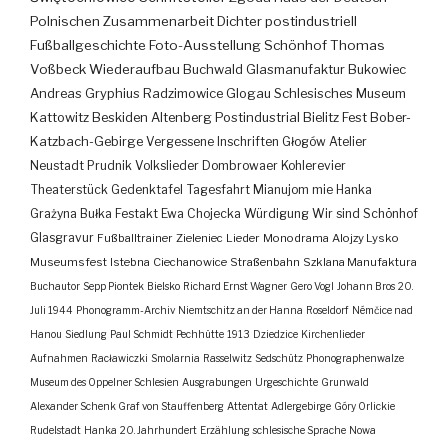
Polnischen Zusammenarbeit
Dichter
postindustriell
Fußballgeschichte
Foto-Ausstellung
Schönhof
Thomas
Voßbeck
Wiederaufbau
Buchwald
Glasmanufaktur
Bukowiec
Andreas Gryphius
Radzimowice
Glogau
Schlesisches Museum
Kattowitz
Beskiden
Altenberg
Postindustrial
Bielitz
Fest
Bober-
Katzbach-Gebirge
Vergessene Inschriften
Głogów
Atelier
Neustadt
Prudnik
Volkslieder
Dombrowaer Kohlerevier
Theaterstück
Gedenktafel
Tagesfahrt
Mianujom mie Hanka
Grażyna Bułka
Festakt
Ewa Chojecka
Würdigung
Wir sind Schönhof
Glasgravur
Fußballtrainer
Zieleniec
Lieder
Monodrama
Alojzy Lysko
Museumsfest
Istebna
Ciechanowice
Straßenbahn
Szklana Manufaktura
Buchautor
Sepp Piontek
Bielsko
Richard Ernst Wagner
Gero Vogl
Johann Bros
20.
Juli 1944
Phonogramm-Archiv
Niemtschitz an der Hanna
Roseldorf
Némčice nad
Hanou
Siedlung
Paul Schmidt
Pechhütte
1913
Dziedzice
Kirchenlieder
Aufnahmen
Racławiczki
Smolarnia
Rasselwitz
Sedschütz
Phonographenwalze
Museum des Oppelner Schlesien
Ausgrabungen
Urgeschichte
Grunwald
Alexander Schenk Graf von Stauffenberg
Attentat
Adlergebirge
Góry Orlickie
Rudelstadt
Hanka
20. Jahrhundert
Erzählung
schlesische Sprache
Nowa