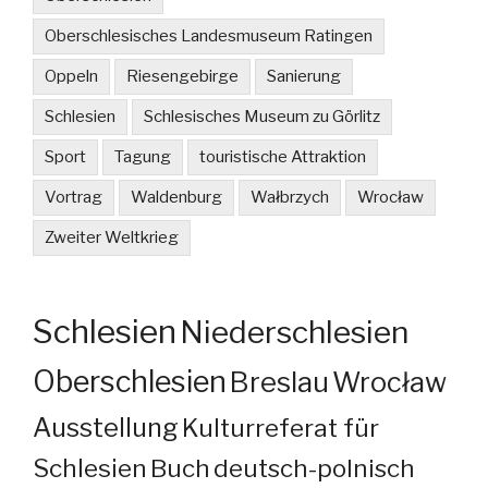
Oberschlesisches Landesmuseum Ratingen
Oppeln
Riesengebirge
Sanierung
Schlesien
Schlesisches Museum zu Görlitz
Sport
Tagung
touristische Attraktion
Vortrag
Waldenburg
Wałbrzych
Wrocław
Zweiter Weltkrieg
Schlesien
Niederschlesien
Oberschlesien
Breslau
Wrocław
Ausstellung
Kulturreferat für
Schlesien
Buch
deutsch-polnisch