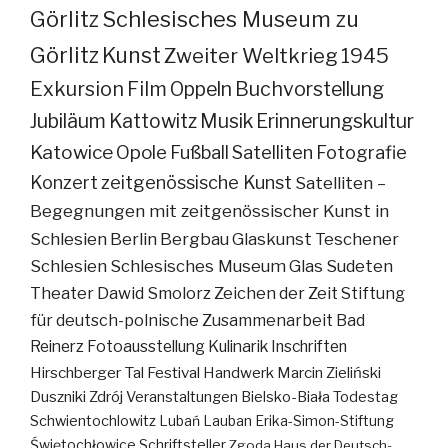
Görlitz
Schlesisches Museum zu
Görlitz
Kunst
Zweiter Weltkrieg
1945
Exkursion
Film
Oppeln
Buchvorstellung
Jubiläum
Kattowitz
Musik
Erinnerungskultur
Katowice
Opole
Fußball
Satelliten
Fotografie
Konzert
zeitgenössische Kunst
Satelliten –
Begegnungen mit zeitgenössischer Kunst in
Schlesien
Berlin
Bergbau
Glaskunst
Teschener
Schlesien
Schlesisches Museum
Glas
Sudeten
Theater
Dawid Smolorz
Zeichen der Zeit
Stiftung
für deutsch-polnische Zusammenarbeit
Bad
Reinerz
Fotoausstellung
Kulinarik
Inschriften
Hirschberger Tal
Festival
Handwerk
Marcin Zieliński
Duszniki Zdrój
Veranstaltungen
Bielsko-Biała
Todestag
Schwientochlowitz
Lubań
Lauban
Erika-Simon-Stiftung
Świętochłowice
Schriftsteller
Zgoda
Haus der Deutsch-