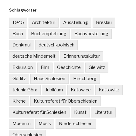
Schlagwörter
1945
Architektur
Ausstellung
Breslau
Buch
Buchempfehlung
Buchvorstellung
Denkmal
deutsch-polnisch
deutsche Minderheit
Erinnerungskultur
Exkursion
Film
Geschichte
Gleiwitz
Görlitz
Haus Schlesien
Hirschberg
Jelenia Góra
Jubiläum
Katowice
Kattowitz
Kirche
Kulturreferat für Oberschlesien
Kulturreferat für Schlesien
Kunst
Literatur
Museum
Musik
Niederschlesien
Oberschlesien