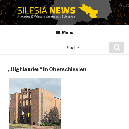
Zum
Inhalt
springen
Menü
Suche
Suc
nach:
„Highlander“ in Oberschlesien