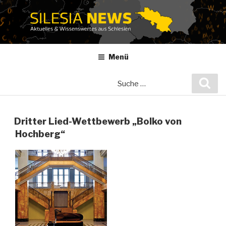
Zum
Inhalt
springen
Menü
Suche
Suc
nach:
Dritter Lied-Wettbewerb „Bolko von
Hochberg“