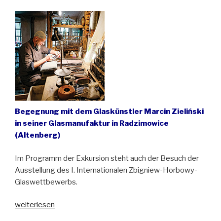
Beste
Touristische
Produkt
Niederschlesiens
2023“
Begegnung mit dem Glaskünstler Marcin Zieliński
in seiner Glasmanufaktur in Radzimowice
(Altenberg)
Im Programm der Exkursion steht auch der Besuch der
Ausstellung des I. Internationalen Zbigniew-Horbowy-
Glaswettbewerbs.
„Glaskunst
weiterlesen
in