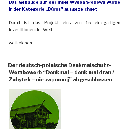
Das Gebäude auf der Insel Wyspa Słodowa wurde
in der Kategorie „Büros” ausgezeichnet
Damit ist das Projekt eins von 15 einzigartigen
Investitionen der Welt.
„Concordia
weiterlesen
Design
Wrocław
mit
Der deutsch-polnische Denkmalschutz-
der
Wettbewerb “Denkmal – denk mal dran /
Auszeichnung
Zabytek – nie zapomnij” abgeschlossen
„Building
of
the
Year”“