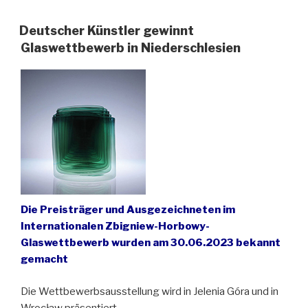
der
Stadt
Deutscher Künstler gewinnt
und
Glaswettbewerb in Niederschlesien
idyllischen
Umgebung
von
Jelenia
Góra
(Hirschberg)“
Die Preisträger und Ausgezeichneten im
Internationalen Zbigniew-Horbowy-
Glaswettbewerb wurden am 30.06.2023 bekannt
gemacht
Die Wettbewerbsausstellung wird in Jelenia Góra und in
Wrocław präsentiert.