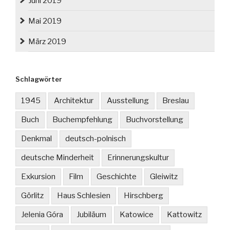
Juni 2019
Mai 2019
März 2019
Schlagwörter
1945
Architektur
Ausstellung
Breslau
Buch
Buchempfehlung
Buchvorstellung
Denkmal
deutsch-polnisch
deutsche Minderheit
Erinnerungskultur
Exkursion
Film
Geschichte
Gleiwitz
Görlitz
Haus Schlesien
Hirschberg
Jelenia Góra
Jubiläum
Katowice
Kattowitz