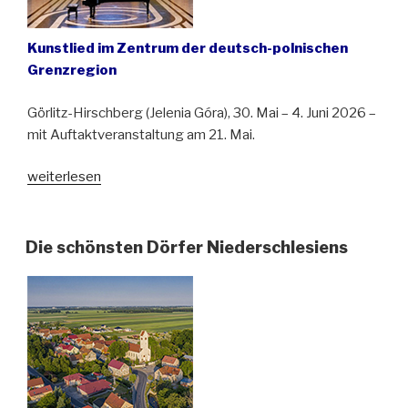
Kunstlied im Zentrum der deutsch-polnischen
Grenzregion
Görlitz-Hirschberg (Jelenia Góra), 30. Mai – 4. Juni 2026 –
mit Auftaktveranstaltung am 21. Mai.
„Dritter
weiterlesen
Lied-
Wettbewerb
„Bolko
Die schönsten Dörfer Niederschlesiens
von
Hochberg““