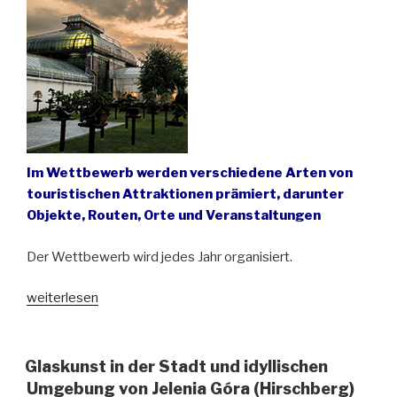
mal
dran”“
Im Wettbewerb werden verschiedene Arten von
touristischen Attraktionen prämiert, darunter
Objekte, Routen, Orte und Veranstaltungen
Der Wettbewerb wird jedes Jahr organisiert.
„Gewinner
weiterlesen
des
Wettbewerbs
um
Glaskunst in der Stadt und idyllischen
das
Umgebung von Jelenia Góra (Hirschberg)