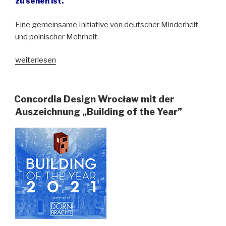
zu sehen ist.
Eine gemeinsame Initiative von deutscher Minderheit
und polnischer Mehrheit.
„Jungen
weiterlesen
Talenten
zum
Erfolg
Concordia Design Wrocław mit der
verhelfen“
Auszeichnung „Building of the Year”