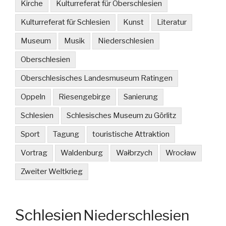
Kirche
Kulturreferat für Oberschlesien
Kulturreferat für Schlesien
Kunst
Literatur
Museum
Musik
Niederschlesien
Oberschlesien
Oberschlesisches Landesmuseum Ratingen
Oppeln
Riesengebirge
Sanierung
Schlesien
Schlesisches Museum zu Görlitz
Sport
Tagung
touristische Attraktion
Vortrag
Waldenburg
Wałbrzych
Wrocław
Zweiter Weltkrieg
Schlesien
Niederschlesien