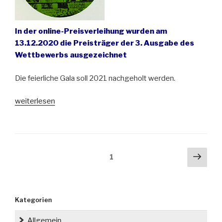
In der online-Preisverleihung wurden am
13.12.2020 die Preisträger der 3. Ausgabe des
Wettbewerbs ausgezeichnet
Die feierliche Gala soll 2021 nachgeholt werden.
„Der
weiterlesen
deutsch-
polnische
Denkmalschutz-
Wettbewerb
Seitennummerierung
Näch
Seite
1
“Denkmal
der
Seit
–
Beiträge
denk
mal
Kategorien
dran
/
Allgemein