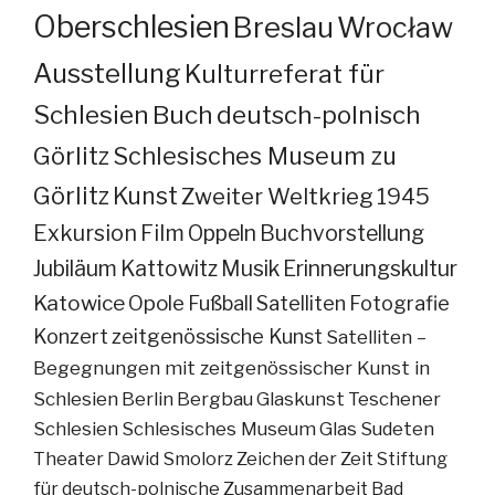
Oberschlesien
Breslau
Wrocław
Ausstellung
Kulturreferat für
Schlesien
Buch
deutsch-polnisch
Görlitz
Schlesisches Museum zu
Görlitz
Kunst
Zweiter Weltkrieg
1945
Exkursion
Film
Oppeln
Buchvorstellung
Jubiläum
Kattowitz
Musik
Erinnerungskultur
Katowice
Opole
Fußball
Satelliten
Fotografie
Konzert
zeitgenössische Kunst
Satelliten –
Begegnungen mit zeitgenössischer Kunst in
Schlesien
Berlin
Bergbau
Glaskunst
Teschener
Schlesien
Schlesisches Museum
Glas
Sudeten
Theater
Dawid Smolorz
Zeichen der Zeit
Stiftung
für deutsch-polnische Zusammenarbeit
Bad