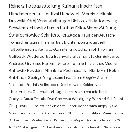
Reinerz
Fotoausstellung
Kulinarik
Inschriften
Hirschberger Tal
Festival
Handwerk
Marcin Zieliński
Duszniki Zdrój
Veranstaltungen
Bielsko-Biała
Todestag
Schwientochlowitz
Lubań
Lauban
Erika-Simon-Stiftung
Świętochłowice
Schriftsteller
Zgoda
Haus der Deutsch-
Polnischen Zusammenarbeit
Dichter
postindustriell
Fußballgeschichte
Foto-Ausstellung
Schönhof
Thomas
Voßbeck
Wiederaufbau
Buchwald
Glasmanufaktur
Bukowiec
Andreas Gryphius
Radzimowice
Glogau
Schlesisches Museum
Kattowitz
Beskiden
Altenberg
Postindustrial
Bielitz
Fest
Bober-
Katzbach-Gebirge
Vergessene Inschriften
Głogów
Atelier
Neustadt
Prudnik
Volkslieder
Dombrowaer Kohlerevier
Theaterstück
Gedenktafel
Tagesfahrt
Mianujom mie Hanka
Grażyna Bułka
Festakt
Ewa Chojecka
Würdigung
Wir sind Schönhof
Glasgravur
Fußballtrainer
Zieleniec
Lieder
Monodrama
Alojzy Lysko
Museumsfest
Istebna
Ciechanowice
Straßenbahn
Szklana Manufaktura
Buchautor
Sepp Piontek
Bielsko
Richard Ernst Wagner
Gero Vogl
Johann Bros
20.
Juli 1944
Phonogramm-Archiv
Niemtschitz an der Hanna
Roseldorf
Némčice nad