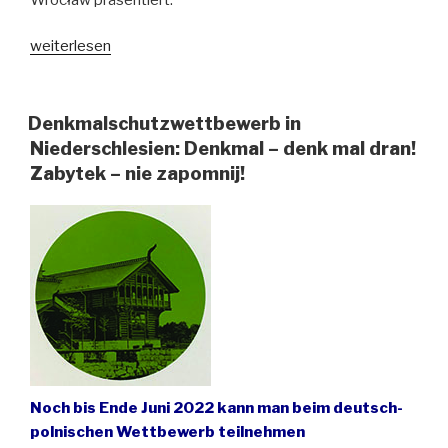
„Deutscher
weiterlesen
Künstler
gewinnt
Glaswettbewerb
Denkmalschutzwettbewerb in
in
Niederschlesien: Denkmal – denk mal dran!
Niederschlesien“
Zabytek – nie zapomnij!
Noch bis Ende Juni 2022 kann man beim deutsch-
polnischen Wettbewerb teilnehmen