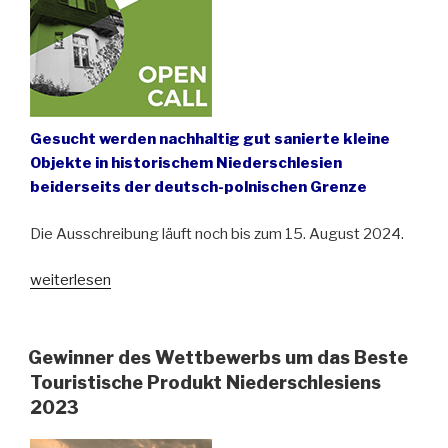
Gesucht werden nachhaltig gut sanierte kleine
Objekte in historischem Niederschlesien
beiderseits der deutsch-polnischen Grenze
Die Ausschreibung läuft noch bis zum 15. August 2024.
„Ausschreibung:
weiterlesen
Deutsch-
polnischer
Denkmalschutz-
Gewinner des Wettbewerbs um das Beste
Wettbewerb
Touristische Produkt Niederschlesiens
“Denkmal
2023
–
denk