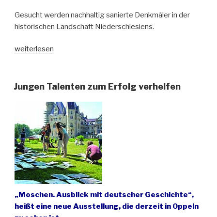
Gesucht werden nachhaltig sanierte Denkmäler in der
historischen Landschaft Niederschlesiens.
„Denkmalschutzwettbewerb
weiterlesen
in
Niederschlesien:
Denkmal
Jungen Talenten zum Erfolg verhelfen
–
denk
mal
dran!
Zabytek
–
nie
zapomnij!“
„Moschen. Ausblick mit deutscher Geschichte“,
heißt eine neue Ausstellung, die derzeit in Oppeln