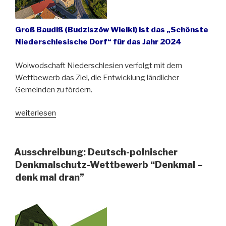
Groß Baudiß (Budziszów Wielki) ist das „Schönste
Niederschlesische Dorf“ für das Jahr 2024
Woiwodschaft Niederschlesien verfolgt mit dem
Wettbewerb das Ziel, die Entwicklung ländlicher
Gemeinden zu fördern.
„Die
weiterlesen
schönsten
Dörfer
Niederschlesiens“
Ausschreibung: Deutsch-polnischer
Denkmalschutz-Wettbewerb “Denkmal –
denk mal dran”