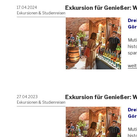
Exkursion für Genießer: 
Veröffentlicht
17.04.2024
am
Exkursionen & Studienreisen
Dre
Görl
Muti
hist
span
„Exk
weit
für
Geni
Wein
Nord
Exkursion für Genießer: 
Veröffentlicht
27.04.2023
am
Exkursionen & Studienreisen
Dre
Gór
Muti
hist