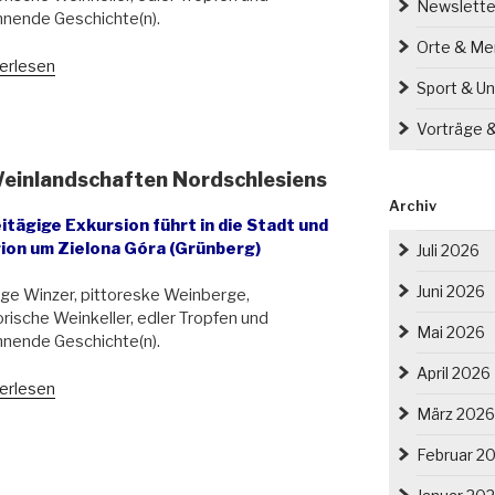
Newslette
nende Geschichte(n).
Orte & M
ursion
erlesen
Sport & Un
eßer:
Vorträge 
landschaften
schlesiens“
Weinlandschaften Nordschlesiens
Archiv
itägige Exkursion führt in die Stadt und
ion um Zielona Góra (Grünberg)
Juli 2026
Juni 2026
ge Winzer, pittoreske Weinberge,
orische Weinkeller, edler Tropfen und
Mai 2026
nende Geschichte(n).
April 2026
ursion
erlesen
März 2026
eßer:
Februar 2
landschaften
schlesiens“