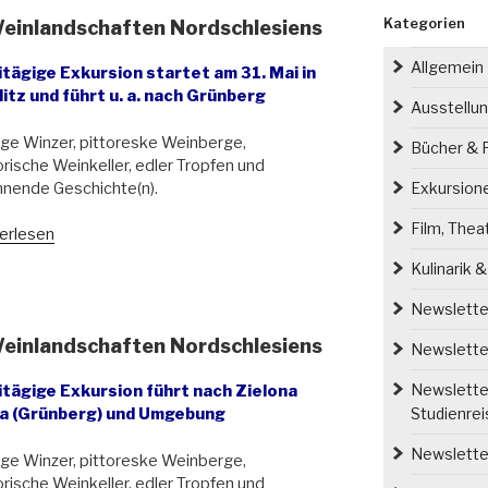
Kategorien
Weinlandschaften Nordschlesiens
Allgemein
itägige Exkursion startet am 31. Mai in
itz und führt u. a. nach Grünberg
Ausstellu
ge Winzer, pittoreske Weinberge,
Bücher & P
orische Weinkeller, edler Tropfen und
nende Geschichte(n).
Exkursion
Film, Thea
ursion
erlesen
Kulinarik 
eßer:
landschaften
Newsletter
schlesiens“
Weinlandschaften Nordschlesiens
Newsletter
Newsletter
itägige Exkursion führt nach Zielona
Studienre
a (Grünberg) und Umgebung
Newsletter
ge Winzer, pittoreske Weinberge,
orische Weinkeller, edler Tropfen und