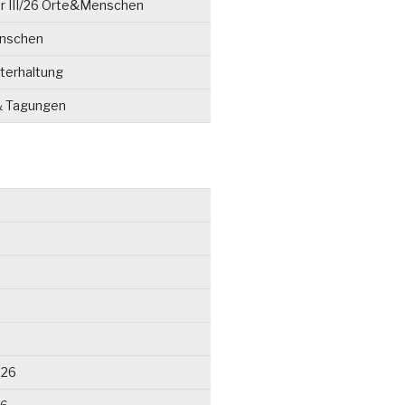
r III/26 Orte&Menschen
enschen
terhaltung
& Tagungen
026