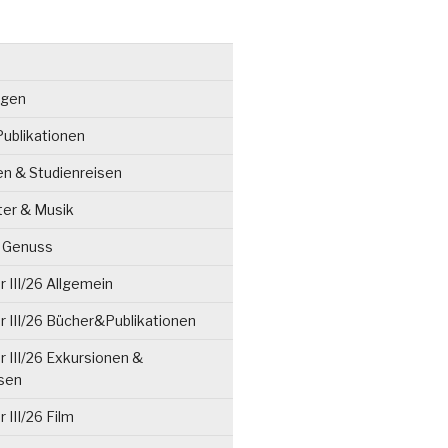
ngen
ublikationen
en & Studienreisen
ter & Musik
& Genuss
 III/26 Allgemein
 III/26 Bücher&Publikationen
 III/26 Exkursionen &
isen
 III/26 Film