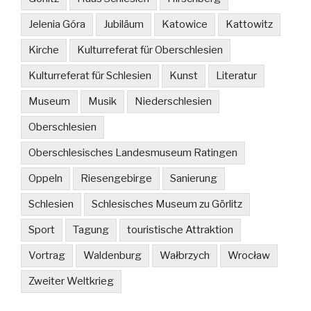
Jelenia Góra
Jubiläum
Katowice
Kattowitz
Kirche
Kulturreferat für Oberschlesien
Kulturreferat für Schlesien
Kunst
Literatur
Museum
Musik
Niederschlesien
Oberschlesien
Oberschlesisches Landesmuseum Ratingen
Oppeln
Riesengebirge
Sanierung
Schlesien
Schlesisches Museum zu Görlitz
Sport
Tagung
touristische Attraktion
Vortrag
Waldenburg
Wałbrzych
Wrocław
Zweiter Weltkrieg