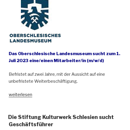
Das Oberschlesische Landesmuseum sucht zum 1.
Juli 2023 eine/einen Mitarbeiter/in (m/w/d)
Befristet auf zwei Jahre, mit der Aussicht auf eine
unbefristete Weiterbeschäftigung.
„Stellenausschreibung:
weiterlesen
Mitarbeiter/in
(m/w/d)
für
Die Stiftung Kulturwerk Schlesien sucht
den
Geschäftsführer
Bereich