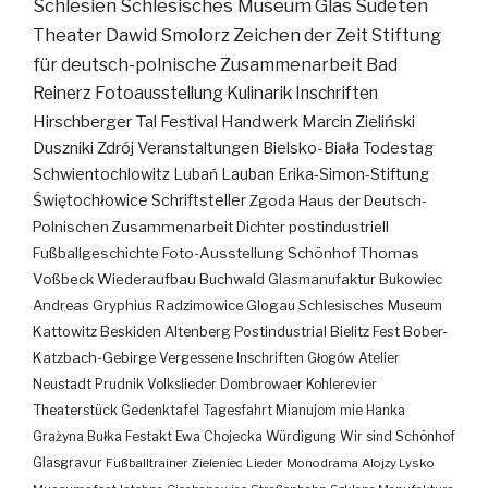
Schlesien
Schlesisches Museum
Glas
Sudeten
Theater
Dawid Smolorz
Zeichen der Zeit
Stiftung
für deutsch-polnische Zusammenarbeit
Bad
Reinerz
Fotoausstellung
Kulinarik
Inschriften
Hirschberger Tal
Festival
Handwerk
Marcin Zieliński
Duszniki Zdrój
Veranstaltungen
Bielsko-Biała
Todestag
Schwientochlowitz
Lubań
Lauban
Erika-Simon-Stiftung
Świętochłowice
Schriftsteller
Zgoda
Haus der Deutsch-
Polnischen Zusammenarbeit
Dichter
postindustriell
Fußballgeschichte
Foto-Ausstellung
Schönhof
Thomas
Voßbeck
Wiederaufbau
Buchwald
Glasmanufaktur
Bukowiec
Andreas Gryphius
Radzimowice
Glogau
Schlesisches Museum
Kattowitz
Beskiden
Altenberg
Postindustrial
Bielitz
Fest
Bober-
Katzbach-Gebirge
Vergessene Inschriften
Głogów
Atelier
Neustadt
Prudnik
Volkslieder
Dombrowaer Kohlerevier
Theaterstück
Gedenktafel
Tagesfahrt
Mianujom mie Hanka
Grażyna Bułka
Festakt
Ewa Chojecka
Würdigung
Wir sind Schönhof
Glasgravur
Fußballtrainer
Zieleniec
Lieder
Monodrama
Alojzy Lysko