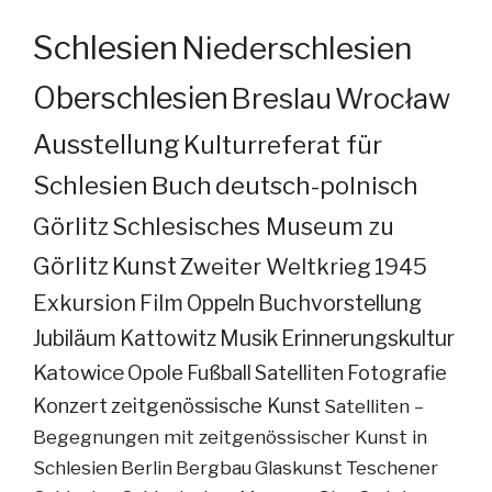
Schlesien
Niederschlesien
Oberschlesien
Breslau
Wrocław
Ausstellung
Kulturreferat für
Schlesien
Buch
deutsch-polnisch
Görlitz
Schlesisches Museum zu
Görlitz
Kunst
Zweiter Weltkrieg
1945
Exkursion
Film
Oppeln
Buchvorstellung
Jubiläum
Kattowitz
Musik
Erinnerungskultur
Katowice
Opole
Fußball
Satelliten
Fotografie
Konzert
zeitgenössische Kunst
Satelliten –
Begegnungen mit zeitgenössischer Kunst in
Schlesien
Berlin
Bergbau
Glaskunst
Teschener