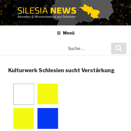
Zum
Inhalt
springen
Menü
Suche
Suc
nach:
Kulturwerk Schlesien sucht Verstärkung