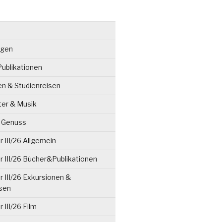
ngen
ublikationen
en & Studienreisen
ter & Musik
& Genuss
 III/26 Allgemein
 III/26 Bücher&Publikationen
 III/26 Exkursionen &
isen
 III/26 Film