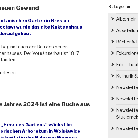
Kategorien
 neuen Gewand
Allgemein
Botanischen Garten in Breslau
ocław) wurde das alte Kakteenhaus
Ausstellu
deraufgebaut
Bücher & P
 beginnt auch der Bau des neuen
menhauses. Der Vorgängerbau ist 1817
Exkursion
standen.
Film, Thea
s
erlesen
Kulinarik 
teenhaus
Newsletter
en
Newsletter
 Jahres 2024 ist eine Buche aus
and“
Newsletter
Studienre
 „Herz des Gartens“ wächst im
Newsletter
torischen Arboretum in Wojsławice
islawitz) in der Nähe von Niemcza