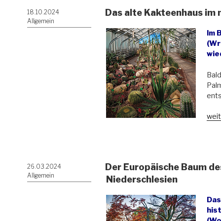
Das alte Kakteenhaus im
Veröffentlicht
18.10.2024
am
Allgemein
Im 
(Wr
wie
Bald
Pal
ent
„Da
weit
alte
Kak
im
neu
Der Europäische Baum des
Veröffentlicht
26.03.2024
Gew
am
Allgemein
Niederschlesien
Das
his
(Wo