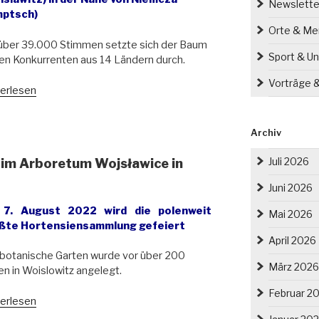
Newslette
mptsch)
Orte & M
über 39.000 Stimmen setzte sich der Baum
Sport & Un
n Konkurrenten aus 14 Ländern durch.
Vorträge 
r
erlesen
opäische
m
Archiv
es
Juli 2026
 im Arboretum Wojsławice in
4
Juni 2026
he
7. August 2022 wird die polenweit
Mai 2026
ßte Hortensiensammlung gefeiert
erschlesien“
April 2026
botanische Garten wurde vor über 200
März 2026
en in Woislowitz angelegt.
Februar 2
s
erlesen
e