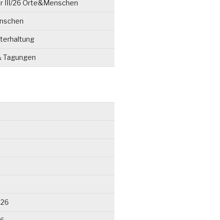
r III/26 Orte&Menschen
enschen
terhaltung
& Tagungen
026