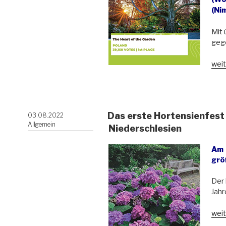
(Ni
Mit 
gege
„De
weit
Eur
Bau
des
Jahr
Das erste Hortensienfest
Veröffentlicht
03.08.2022
202
am
Allgemein
ist
Niederschlesien
eine
Buc
Am 
aus
grö
Nied
Der 
Jahr
„Da
weit
erst