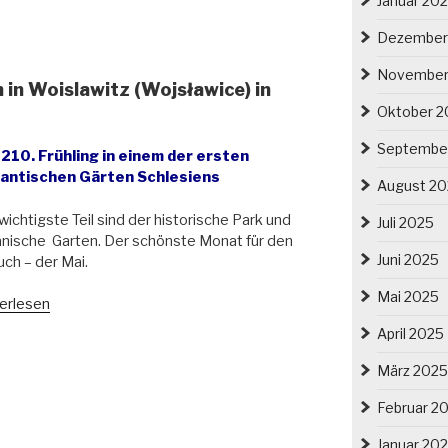
Januar 20
ensienfest
Dezember
oretum
November
sławice
in Woislawitz (Wojsławice) in
Oktober 2
erschlesien“
Septembe
210. Frühling in einem der ersten
antischen Gärten Schlesiens
August 2
wichtigste Teil sind der historische Park und
Juli 2025
nische Garten. Der schönste Monat für den
Juni 2025
ch – der Mai.
Mai 2025
ue
erlesen
on
April 2025
oretum
März 2025
Februar 2
lawitz
sławice)
Januar 20