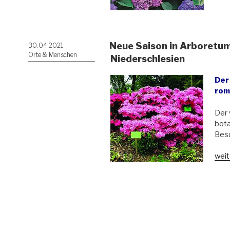
Hort
im
Arb
Woj
Neue Saison in Arboretum 
Veröffentlicht
30.04.2021
in
am
Orte & Menschen
Niederschlesien
Nied
Der 
rom
Der 
bota
Besu
„Ne
weit
Sais
in
Arb
in
Wois
(Woj