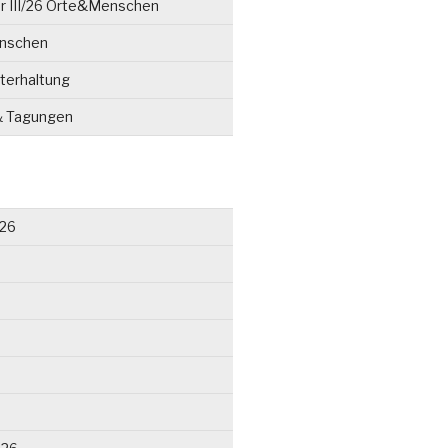
r III/26 Orte&Menschen
enschen
terhaltung
& Tagungen
026