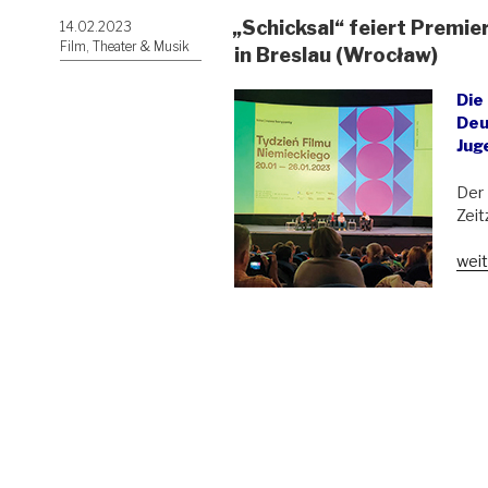
„Schicksal“ feiert Premi
Veröffentlicht
14.02.2023
am
Film, Theater & Musik
in Breslau (Wrocław)
Die
Deu
Jug
Der 
Zeit
„„Sc
weit
feie
Pre
bei
der
Deu
Kin
in
Bres
(Wro