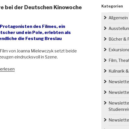
Kategorien
ere bei der Deutschen Kinowoche
Allgemein
 Protagonisten des Filmes, ein
Ausstellu
tscher und ein Pole, erlebten als
endliche die Festung Breslau
Bücher & P
Exkursion
Film von Joanna Mielewczyk setzt beide
zeugen eindrucksvoll in Szene.
Film, Thea
hicksal“
erlesen
Kulinarik 
rt
miere
Newsletter
Newsletter
tschen
Newsletter
owoche
Studienre
lau
Newsletter
cław)“