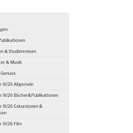
ngen
ublikationen
en & Studienreisen
ter & Musik
& Genuss
 III/26 Allgemein
 III/26 Bücher&Publikationen
 III/26 Exkursionen &
isen
 III/26 Film