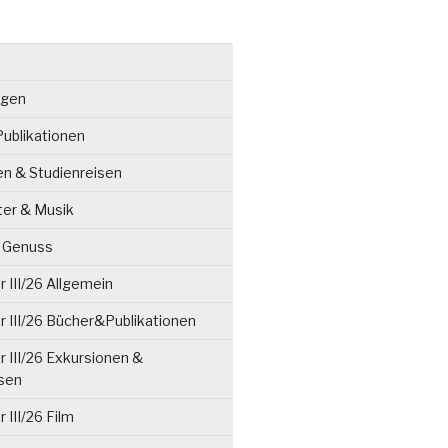
ngen
ublikationen
en & Studienreisen
ter & Musik
& Genuss
 III/26 Allgemein
 III/26 Bücher&Publikationen
 III/26 Exkursionen &
isen
 III/26 Film