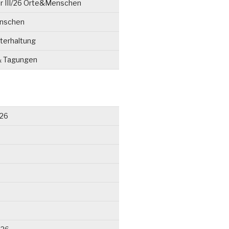
r III/26 Orte&Menschen
enschen
terhaltung
& Tagungen
026