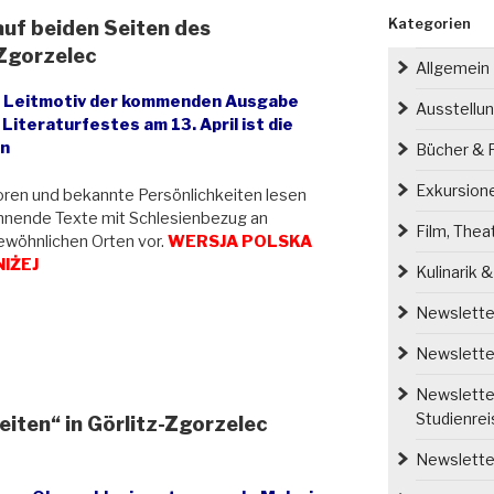
Kategorien
auf beiden Seiten des
-Zgorzelec
Allgemein
 Leitmotiv der kommenden Ausgabe
Ausstellu
 Literaturfestes am 13. April ist die
n
Bücher & P
Exkursion
ren und bekannte Persönlichkeiten lesen
nnende Texte mit Schlesienbezug an
Film, Thea
wöhnlichen Orten vor.
WERSJA POLSKA
IŻEJ
Kulinarik 
Newsletter
Newsletter
Newsletter
Studienre
eiten“ in Görlitz-Zgorzelec
Newsletter