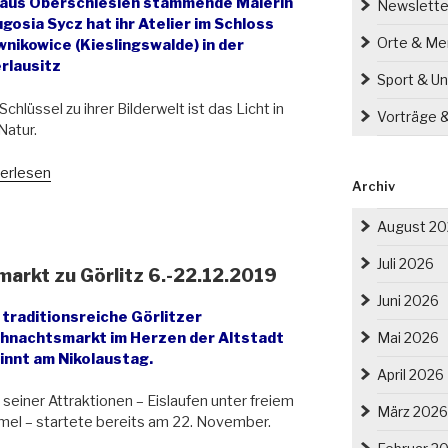
 aus Oberschlesien stammende Malerin
Newslette
gosia Sycz hat ihr Atelier im Schloss
Orte & M
wnikowice (Kieslingswalde) in der
rlausitz
Sport & Un
Schlüssel zu ihrer Bilderwelt ist das Licht in
Vorträge 
Natur.
stellung
erlesen
Archiv
r
eszeiten“
August 2
tz-
Juli 2026
markt zu Görlitz 6.-22.12.2019
rzelec
fnet“
Juni 2026
 traditionsreiche Görlitzer
hnachtsmarkt im Herzen der Altstadt
Mai 2026
innt am Nikolaustag.
April 2026
 seiner Attraktionen – Eislaufen unter freiem
März 2026
el – startete bereits am 22. November.