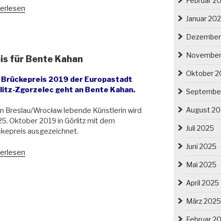
Februar 2
lesischer
erlesen
stkindelmarkt
Januar 20
Dezember
itz
2.12.2019“
November
is für Bente Kahan
Oktober 2
 Brückepreis 2019 der Europastadt
litz-Zgorzelec geht an Bente Kahan.
Septembe
August 2
in Breslau/Wrocław lebende Künstlerin wird
5. Oktober 2019 in Görlitz mit dem
Juli 2025
kepreis ausgezeichnet.
Juni 2025
ernationaler
erlesen
kepreis
Mai 2025
April 2025
te
an“
März 2025
Februar 2