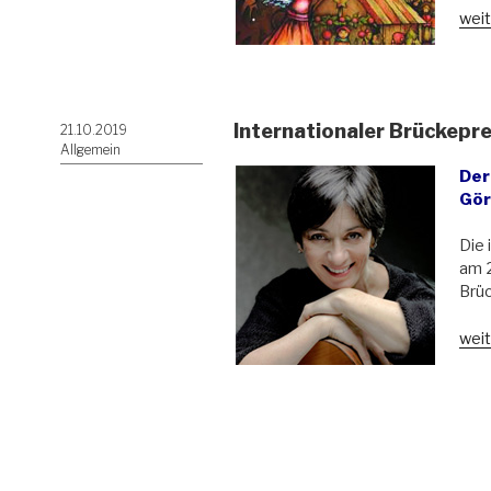
„Sch
weit
Chri
zu
Görl
6.-2
Internationaler Brückepre
Veröffentlicht
21.10.2019
am
Allgemein
Der
Gör
Die 
am 2
Brüc
„Int
weit
Brüc
für
Ben
Kah