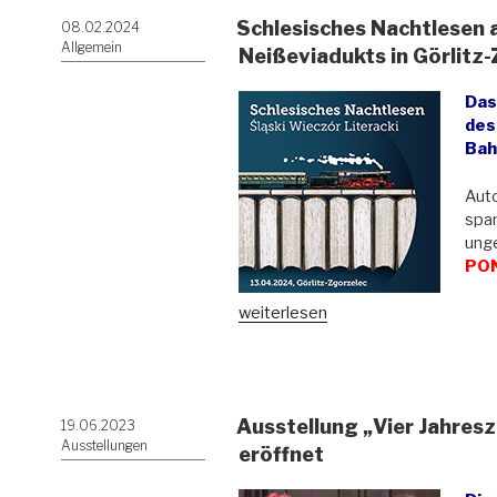
Schlesisches Nachtlesen 
Veröffentlicht
08.02.2024
am
Allgemein
Neißeviadukts in Görlitz
Das
des
Bah
Auto
spa
unge
PON
„Schlesisches
weiterlesen
Nachtlesen
auf
beiden
Seiten
Ausstellung „Vier Jahresz
Veröffentlicht
19.06.2023
des
am
Ausstellungen
Neißeviadukts
eröffnet
in