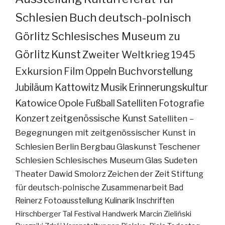
Schlesien
Buch
deutsch-polnisch
Görlitz
Schlesisches Museum zu
Görlitz
Kunst
Zweiter Weltkrieg
1945
Exkursion
Film
Oppeln
Buchvorstellung
Jubiläum
Kattowitz
Musik
Erinnerungskultur
Katowice
Opole
Fußball
Satelliten
Fotografie
Konzert
zeitgenössische Kunst
Satelliten –
Begegnungen mit zeitgenössischer Kunst in
Schlesien
Berlin
Bergbau
Glaskunst
Teschener
Schlesien
Schlesisches Museum
Glas
Sudeten
Theater
Dawid Smolorz
Zeichen der Zeit
Stiftung
für deutsch-polnische Zusammenarbeit
Bad
Reinerz
Fotoausstellung
Kulinarik
Inschriften
Hirschberger Tal
Festival
Handwerk
Marcin Zieliński