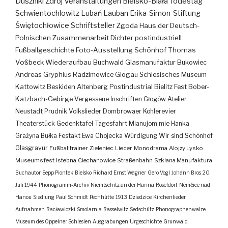
Duszniki Zdrój
Veranstaltungen
Bielsko-Biała
Todestag
Schwientochlowitz
Lubań
Lauban
Erika-Simon-Stiftung
Świętochłowice
Schriftsteller
Zgoda
Haus der Deutsch-
Polnischen Zusammenarbeit
Dichter
postindustriell
Fußballgeschichte
Foto-Ausstellung
Schönhof
Thomas
Voßbeck
Wiederaufbau
Buchwald
Glasmanufaktur
Bukowiec
Andreas Gryphius
Radzimowice
Glogau
Schlesisches Museum
Kattowitz
Beskiden
Altenberg
Postindustrial
Bielitz
Fest
Bober-
Katzbach-Gebirge
Vergessene Inschriften
Głogów
Atelier
Neustadt
Prudnik
Volkslieder
Dombrowaer Kohlerevier
Theaterstück
Gedenktafel
Tagesfahrt
Mianujom mie Hanka
Grażyna Bułka
Festakt
Ewa Chojecka
Würdigung
Wir sind Schönhof
Glasgravur
Fußballtrainer
Zieleniec
Lieder
Monodrama
Alojzy Lysko
Museumsfest
Istebna
Ciechanowice
Straßenbahn
Szklana Manufaktura
Buchautor
Sepp Piontek
Bielsko
Richard Ernst Wagner
Gero Vogl
Johann Bros
20.
Juli 1944
Phonogramm-Archiv
Niemtschitz an der Hanna
Roseldorf
Némčice nad
Hanou
Siedlung
Paul Schmidt
Pechhütte
1913
Dziedzice
Kirchenlieder
Aufnahmen
Racławiczki
Smolarnia
Rasselwitz
Sedschütz
Phonographenwalze
Museum des Oppelner Schlesien
Ausgrabungen
Urgeschichte
Grunwald