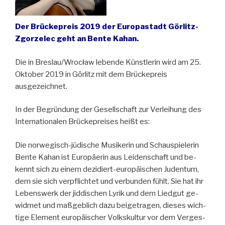
Der Brückepreis 2019 der Europastadt Görlitz-
Zgorzelec geht an Bente Kahan.
Die in Breslau/Wrocław lebende Künstlerin wird am 25.
Oktober 2019 in Görlitz mit dem Brückepreis
ausgezeichnet.
In der Begründung der Gesellschaft zur Verleihung des
Internationalen Brückepreises heißt es:
Die nor­we­gisch-jü­di­sche Mu­si­ke­rin und Schau­spie­le­rin
Ben­te Ka­han ist Eu­ro­päe­rin aus Lei­den­schaft und be­
kennt sich zu ei­nem de­zi­diert-eu­ro­päi­schen Ju­den­tum,
dem sie sich ver­pflich­tet und ver­bun­den fühlt. Sie hat ihr
Le­bens­werk der jid­di­schen Ly­rik und dem Lied­gut ge­
wid­met und maß­geb­lich da­zu bei­ge­tra­gen, die­ses wich­
ti­ge Ele­ment eu­ro­päi­scher Volks­kul­tur vor dem Ver­ges­