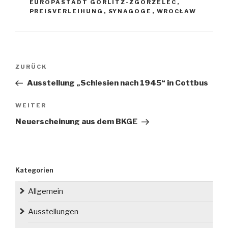
EUROPASTADT GÖRLITZ-ZGORZELEC
,
PREISVERLEIHUNG
,
SYNAGOGE
,
WROCŁAW
Beitragsnavigation
Vorheriger
ZURÜCK
Beitrag
Ausstellung „Schlesien nach 1945“ in Cottbus
Nächster
WEITER
Beitrag
Neuerscheinung aus dem BKGE
Kategorien
Allgemein
Ausstellungen