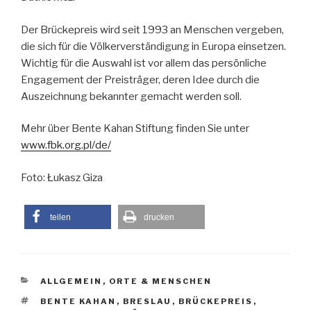
Der Brückepreis wird seit 1993 an Menschen vergeben,
die sich für die Völkerverständigung in Europa einsetzen.
Wichtig für die Auswahl ist vor allem das persönliche
Engagement der Preisträger, deren Idee durch die
Auszeichnung bekannter gemacht werden soll.
Mehr über Bente Kahan Stiftung finden Sie unter
www.fbk.org.pl/de/
Foto: Łukasz Giza
teilen
drucken
KATEGORIEN
ALLGEMEIN
,
ORTE & MENSCHEN
SCHLAGWÖRTER
BENTE KAHAN
,
BRESLAU
,
BRÜCKEPREIS
,