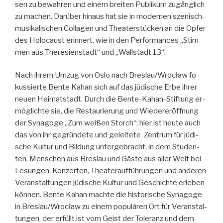
sen zu be­wah­ren und ei­nem brei­ten Pu­bli­kum zu­gäng­lich
zu ma­chen. Dar­über hin­aus hat sie in mo­der­nen sze­nisch-
mu­si­ka­li­schen Col­la­gen und Thea­ter­stü­cken an die Op­fer
des Ho­lo­caust er­in­nert, wie in den Per­for­man­ces „Stim­
men aus The­re­si­en­stadt“ und „Wall­stadt 13“.
Nach ih­rem Um­zug von Os­lo nach Bres­lau/Wrocław fo­
kus­sier­te Ben­te Ka­han sich auf das jü­di­sche Er­be ih­rer
neu­en Hei­mat­stadt. Durch die Ben­te-Ka­han-Stif­tung er­
mög­lich­te sie, die Re­stau­rie­rung und Wie­der­er­öff­nung
der Syn­ago­ge „Zum wei­ßen Storch“; hier ist heu­te auch
das von ihr ge­grün­de­te und ge­lei­te­te Zen­trum für jü­di­
sche Kul­tur und Bil­dung un­ter­ge­bracht, in dem Stu­den­
ten, Men­schen aus Bres­lau und Gäs­te aus al­ler Welt bei
Le­sun­gen, Kon­zer­ten, Thea­ter­auf­füh­run­gen und an­de­ren
Ver­an­stal­tun­gen jü­di­sche Kul­tur und Ge­schich­te er­le­ben
kön­nen. Ben­te Ka­han mach­te die his­to­ri­sche Syn­ago­ge
in Bres­lau/Wrocław zu ei­nem po­pu­lä­ren Ort für Ver­an­stal­
tun­gen, der er­füllt ist vom Geist der To­le­ranz und dem