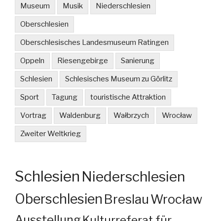
Museum
Musik
Niederschlesien
Oberschlesien
Oberschlesisches Landesmuseum Ratingen
Oppeln
Riesengebirge
Sanierung
Schlesien
Schlesisches Museum zu Görlitz
Sport
Tagung
touristische Attraktion
Vortrag
Waldenburg
Wałbrzych
Wrocław
Zweiter Weltkrieg
Schlesien
Niederschlesien
Oberschlesien
Breslau
Wrocław
Ausstellung
Kulturreferat für