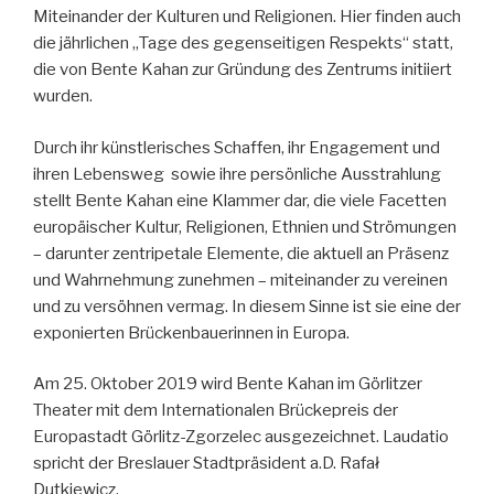
Mit­ein­an­der der Kul­tu­ren und Re­li­gio­nen. Hier fin­den auch
die jähr­li­chen „Ta­ge des ge­gen­sei­ti­gen Re­spekts“ statt,
die von Ben­te Ka­han zur Grün­dung des Zen­trums in­iti­iert
wur­den.
Durch ihr künst­le­ri­sches Schaf­fen, ihr En­ga­ge­ment und
ih­ren Le­bens­weg so­wie ih­re per­sön­li­che Aus­strah­lung
stellt Ben­te Ka­han ei­ne Klam­mer dar, die vie­le Fa­cet­ten
eu­ro­päi­scher Kul­tur, Re­li­gio­nen, Eth­ni­en und Strö­mun­gen
– dar­un­ter zen­tri­pe­ta­le Ele­men­te, die ak­tu­ell an Prä­senz
und Wahr­neh­mung zu­neh­men – mit­ein­an­der zu ver­ei­nen
und zu ver­söh­nen ver­mag. In die­sem Sin­ne ist sie ei­ne der
ex­po­nier­ten Brü­cken­baue­rin­nen in Eu­ro­pa.
Am 25. Oktober 2019 wird Bente Kahan im Görlitzer
Theater mit dem Internationalen Brückepreis der
Europastadt Görlitz-Zgorzelec ausgezeichnet. Laudatio
spricht der Breslauer Stadtpräsident a.D. Rafał
Dutkiewicz.