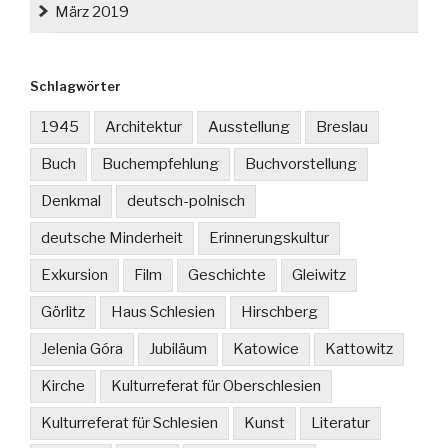
März 2019
Schlagwörter
1945
Architektur
Ausstellung
Breslau
Buch
Buchempfehlung
Buchvorstellung
Denkmal
deutsch-polnisch
deutsche Minderheit
Erinnerungskultur
Exkursion
Film
Geschichte
Gleiwitz
Görlitz
Haus Schlesien
Hirschberg
Jelenia Góra
Jubiläum
Katowice
Kattowitz
Kirche
Kulturreferat für Oberschlesien
Kulturreferat für Schlesien
Kunst
Literatur