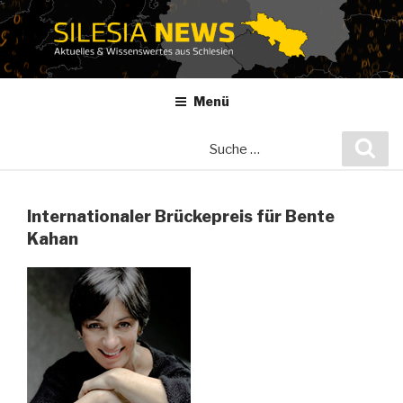
Zum
Inhalt
springen
Menü
Suche
Suc
nach:
Internationaler Brückepreis für Bente
Kahan