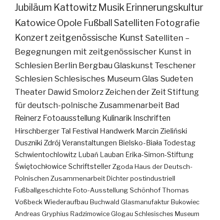
Jubiläum
Kattowitz
Musik
Erinnerungskultur
Katowice
Opole
Fußball
Satelliten
Fotografie
Konzert
zeitgenössische Kunst
Satelliten –
Begegnungen mit zeitgenössischer Kunst in
Schlesien
Berlin
Bergbau
Glaskunst
Teschener
Schlesien
Schlesisches Museum
Glas
Sudeten
Theater
Dawid Smolorz
Zeichen der Zeit
Stiftung
für deutsch-polnische Zusammenarbeit
Bad
Reinerz
Fotoausstellung
Kulinarik
Inschriften
Hirschberger Tal
Festival
Handwerk
Marcin Zieliński
Duszniki Zdrój
Veranstaltungen
Bielsko-Biała
Todestag
Schwientochlowitz
Lubań
Lauban
Erika-Simon-Stiftung
Świętochłowice
Schriftsteller
Zgoda
Haus der Deutsch-
Polnischen Zusammenarbeit
Dichter
postindustriell
Fußballgeschichte
Foto-Ausstellung
Schönhof
Thomas
Voßbeck
Wiederaufbau
Buchwald
Glasmanufaktur
Bukowiec
Andreas Gryphius
Radzimowice
Glogau
Schlesisches Museum