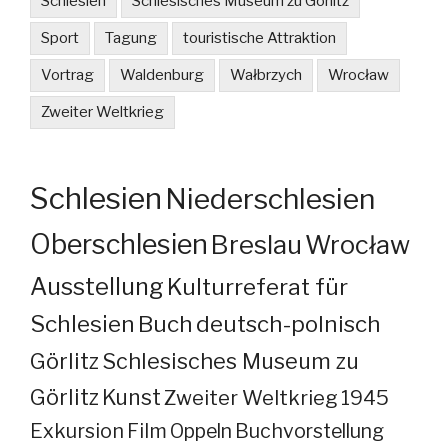
Schlesien
Schlesisches Museum zu Görlitz
Sport
Tagung
touristische Attraktion
Vortrag
Waldenburg
Wałbrzych
Wrocław
Zweiter Weltkrieg
Schlesien
Niederschlesien
Oberschlesien
Breslau
Wrocław
Ausstellung
Kulturreferat für
Schlesien
Buch
deutsch-polnisch
Görlitz
Schlesisches Museum zu
Görlitz
Kunst
Zweiter Weltkrieg
1945
Exkursion
Film
Oppeln
Buchvorstellung