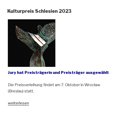
erhält
den
Kulturpreis Schlesien 2023
Riesengebirgspreis
für
Literatur
2023“
Jury hat Preisträgerin und Preisträger ausgewählt
Die Preisverleihung findet am 7. Oktober in Wrocław
(Breslau) statt.
„Kulturpreis
weiterlesen
Schlesien
2023“