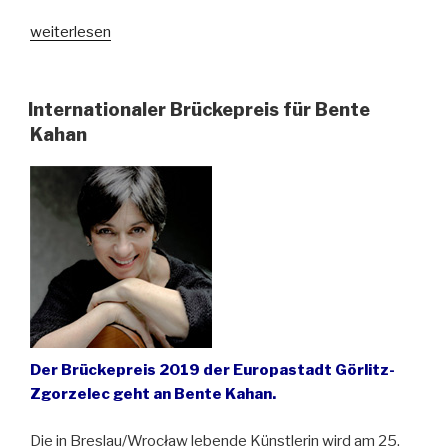
„Verleihung
weiterlesen
des
1.
Riesengebirgspreises
Internationaler Brückepreis für Bente
für
Kahan
Literatur
an
Filip
Springer
und
Lisa
Palmes“
Der Brückepreis 2019 der Europastadt Görlitz-
Zgorzelec geht an Bente Kahan.
Die in Breslau/Wrocław lebende Künstlerin wird am 25.