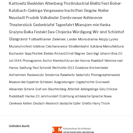
Kattowitz
Beskiden
Altenberg
Postindustrial
Bielitz
Fest
Bober-
Katzbach-Gebirge
Vergessene Inschriften
Głogów
Atelier
Neustadt
Prudnik
Volkslieder
Dombrowaer Kohlerevier
Theaterstück
Gedenktafel
Tagesfahrt
Mianujom mie Hanka
Grażyna Bułka
Festakt
Ewa Chojecka
Würdigung
Wir sind Schönhof
Glasgravur
Fußballtrainer
Zieleniec
Lieder
Monodrama
Alojzy Lysko
Museumsfest
Istebna
Ciechanowice
Straßenbahn
Szklana Manufaktura
Buchautor
Sepp Piontek
Bielsko
Richard Ernst Wagner
Gero Vogl
Johann Bros
20.
Juli 1944
Phonogramm-Archiv
Niemtschitz an der Hanna
Roseldorf
Némčice nad
Hanou
Siedlung
Paul Schmidt
Pechhütte
1913
Dziedzice
Kirchenlieder
Aufnahmen
Racławiczki
Smolarnia
Rasselwitz
Sedschütz
Phonographenwalze
Museum des Oppelner Schlesien
Ausgrabungen
Urgeschichte
Grunwald
Alexander Schenk Graf von Stauffenberg
Attentat
Adlergebirge
Góry Orlickie
Rudelstadt
Hanka
20. Jahrhundert
Erzählung
schlesische Sprache
Nowa
Cerekwia
Kelten
Deutsch-Neukirch
deutsche Opfer
Ghetto
Harry Thürk