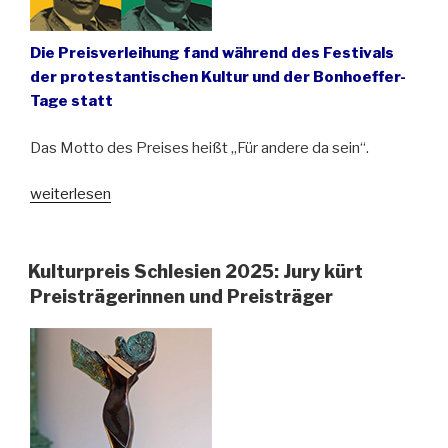
Die Preisverleihung fand während des Festivals
der protestantischen Kultur und der Bonhoeffer-
Tage statt
Das Motto des Preises heißt „Für andere da sein“.
„Der
weiterlesen
Dietrich-
Bonhoeffer-
Preis
Kulturpreis Schlesien 2025: Jury kürt
zum
Preisträgerinnen und Preisträger
ersten
Mal
in
Breslau
(Wrocław)
verliehen“