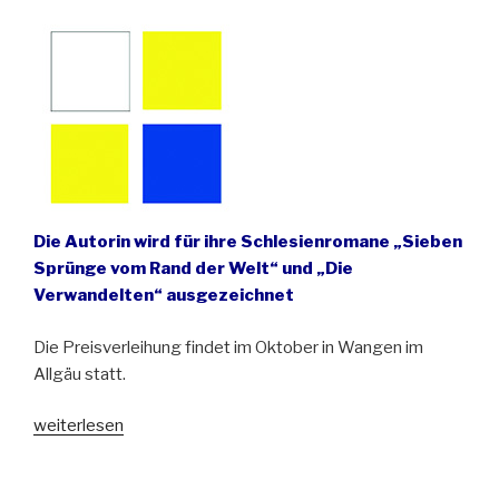
Schlesien“
Die Autorin wird für ihre Schlesienromane „Sieben
Sprünge vom Rand der Welt“ und „Die
Verwandelten“ ausgezeichnet
Die Preisverleihung findet im Oktober in Wangen im
Allgäu statt.
„Ulrike
weiterlesen
Draesner
erhält