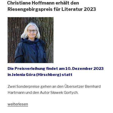
den
Christiane Hoffmann erhält den
Eichendorff-
Riesengebirgspreis für Literatur 2023
Literaturpreis
2024“
Die Preisverleihung findet am 10. Dezember 2023
in Jelenia Góra (Hirschberg) statt
Zwei Sonderpreise gehen an den Übersetzer Bernhard
Hartmann und den Autor Sławek Gortych.
„Christiane
weiterlesen
Hoffmann