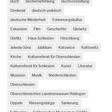
Buch
Buchempfehlung
Buchvorstellung
Denkmal
deutsch-polnisch
deutsche Minderheit
Erinnerungskultur
Exkursion
Film
Geschichte
Gleiwitz
Görlitz
Haus Schlesien
Hirschberg
Jelenia Góra
Jubiläum
Katowice
Kattowitz
Kirche
Kulturreferat für Oberschlesien
Kulturreferat für Schlesien
Kunst
Literatur
Museum
Musik
Niederschlesien
Oberschlesien
Oberschlesisches Landesmuseum Ratingen
Oppeln
Riesengebirge
Sanierung