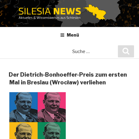
Zum
Inhalt
springen
Menü
Suche
Suc
nach:
Der Dietrich-Bonhoeffer-Preis zum ersten
Mal in Breslau (Wrocław) verliehen