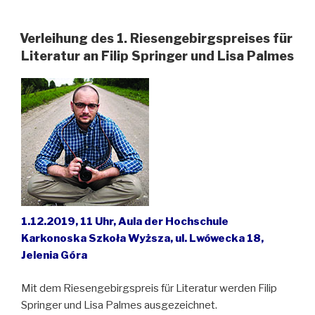
für
Schlesisches
Museum
Verleihung des 1. Riesengebirgspreises für
zu
Literatur an Filip Springer und Lisa Palmes
Görlitz“
1.12.2019,
11 Uhr,
Aula der Hochschule
Karkonoska Szkoła Wyższa,
ul. Lwówecka 18,
Jelenia Góra
Mit dem Riesengebirgspreis für Literatur werden Filip
Springer und Lisa Palmes ausgezeichnet.