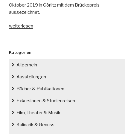
Oktober 2019 in Görlitz mit dem Brückepreis
ausgezeichnet.
„Internationaler
weiterlesen
Brückepreis
für
Bente
Kategorien
Kahan“
Allgemein
Ausstellungen
Bücher & Publikationen
Exkursionen & Studienreisen
Film, Theater & Musik
Kulinarik & Genuss