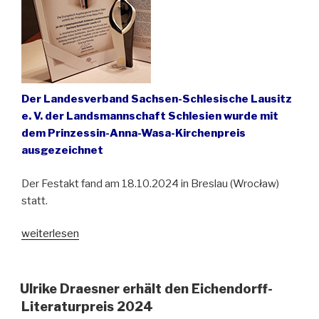
Der Landesverband Sachsen-Schlesische Lausitz
e. V. der Landsmannschaft Schlesien wurde mit
dem Prinzessin-Anna-Wasa-Kirchenpreis
ausgezeichnet
Der Festakt fand am 18.10.2024 in Breslau (Wrocław)
statt.
„Hohe
weiterlesen
Auszeichnung
für
die
Ulrike Draesner erhält den Eichendorff-
sächsische
Literaturpreis 2024
Landsmannschaft