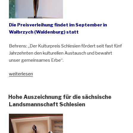
Die Preisverleihung findet im September in
Wałbrzych (Waldenburg) statt
Behrens: „Der Kulturpreis Schlesien fördert seit fast fünf
Jahrzehnten den kulturellen Austausch und bewahrt
unser gemeinsames Erbe“.
„Kulturpreis
weiterlesen
Schlesien
2025:
Jury
Hohe Auszeichnung für die sächsische
kürt
Landsmannschaft Schlesien
Preisträgerinnen
und
Preisträger“