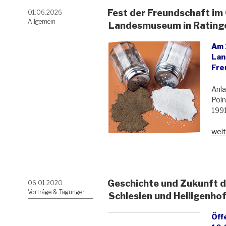
Fest der Freundschaft im
Veröffentlicht
01.06.2026
am
Allgemein
Landesmuseum in Rating
Am 
Lan
Fre
Anla
Poln
1991
„Fes
weit
der
Freu
im
Obe
Geschichte und Zukunft d
Veröffentlicht
06.01.2020
Lan
am
Vorträge & Tagungen
in
Schlesien und Heiligenho
Rati
Öff