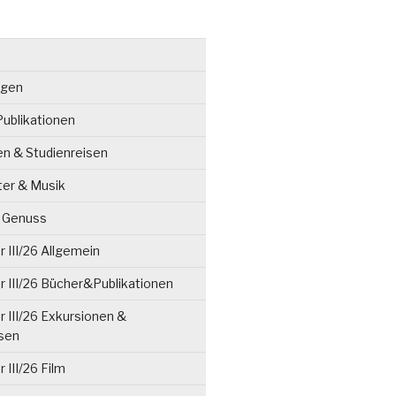
ngen
ublikationen
en & Studienreisen
ter & Musik
& Genuss
 III/26 Allgemein
 III/26 Bücher&Publikationen
 III/26 Exkursionen &
isen
 III/26 Film