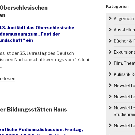
Kategorien
 Oberschlesischen
en
Allgemein
13. Juni lädt das Oberschlesische
Ausstellu
desmuseum zum „Fest der
undschaft“ ein
Bücher & P
Exkursion
ss ist der 35. Jahrestag des Deutsch-
ischen Nachbarschaftsvertrags vom 17. Juni
Film, Thea
.
Kulinarik 
t
erlesen
Newsletter
ndschaft
Newsletter
rschlesischen
Newsletter
er Bildungsstätten Haus
desmuseum
Studienre
f
ngen“
Newsletter
entliche Podiumsdiskussion, Freitag,