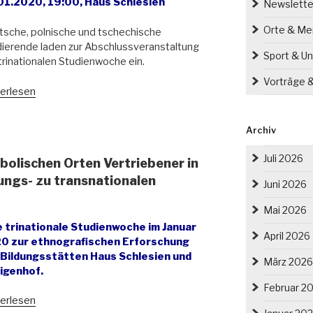
01.2020, 19:00, Haus Schlesien
Newslette
Orte & M
sche, polnische und tschechische
ierende laden zur Abschlussveranstaltung
Sport & Un
trinationalen Studienwoche ein.
Vorträge 
chichte
erlesen
nft
Archiv
ungsstätten
Juli 2026
bolischen Orten Vertriebener in
s
esien
ungs- zu transnationalen
Juni 2026
igenhof“
Mai 2026
e trinationale Studienwoche im Januar
April 2026
0 zur ethnografischen Erforschung
 Bildungsstätten Haus Schlesien und
März 2026
ligenhof.
Februar 2
nliche
erlesen