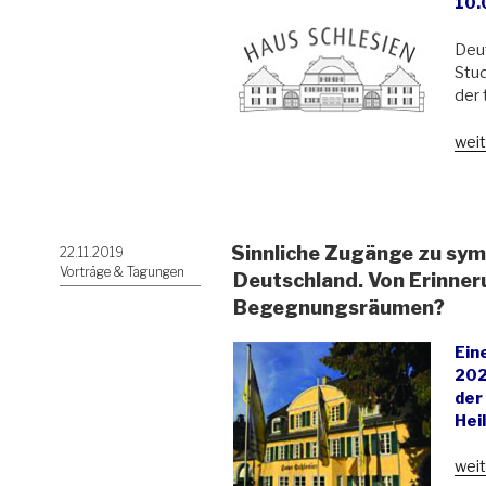
10.
Deut
Stud
der 
„Ges
weit
und
Zuku
der
Bild
Sinnliche Zugänge zu sym
Veröffentlicht
22.11.2019
Hau
am
Vorträge & Tagungen
Schl
Deutschland. Von Erinner
und
Begegnungsräumen?
Heil
Ein
202
der
Hei
„Sin
weit