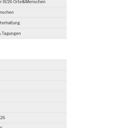
r III/26 Orte&Menschen
enschen
terhaltung
& Tagungen
026