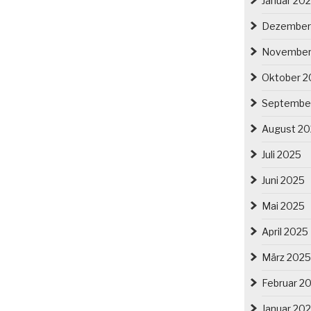
Januar 20
änge
Dezember
bolischen
en
November
riebener
Oktober 2
schland.
Septembe
nerungs-
August 2
snationalen
Juli 2025
egnungsräumen?“
Juni 2025
Mai 2025
April 2025
März 2025
Februar 2
Januar 20