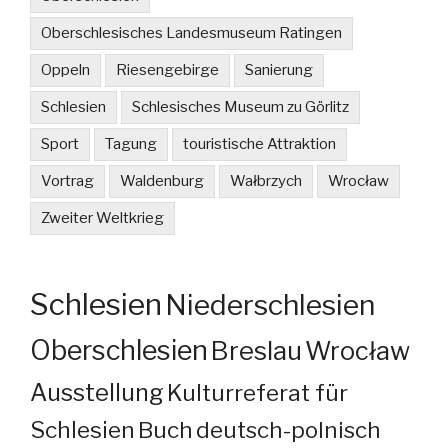
Oberschlesisches Landesmuseum Ratingen
Oppeln
Riesengebirge
Sanierung
Schlesien
Schlesisches Museum zu Görlitz
Sport
Tagung
touristische Attraktion
Vortrag
Waldenburg
Wałbrzych
Wrocław
Zweiter Weltkrieg
Schlesien
Niederschlesien
Oberschlesien
Breslau
Wrocław
Ausstellung
Kulturreferat für
Schlesien
Buch
deutsch-polnisch