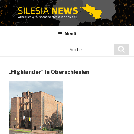
Zum
Inhalt
springen
Menü
Suche
Suc
nach:
„Highlander“ in Oberschlesien