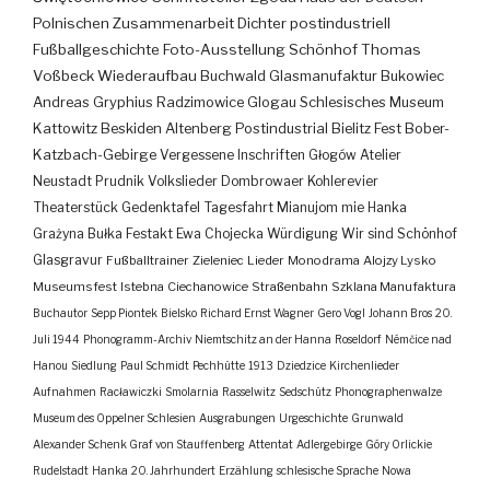
Polnischen Zusammenarbeit
Dichter
postindustriell
Fußballgeschichte
Foto-Ausstellung
Schönhof
Thomas
Voßbeck
Wiederaufbau
Buchwald
Glasmanufaktur
Bukowiec
Andreas Gryphius
Radzimowice
Glogau
Schlesisches Museum
Kattowitz
Beskiden
Altenberg
Postindustrial
Bielitz
Fest
Bober-
Katzbach-Gebirge
Vergessene Inschriften
Głogów
Atelier
Neustadt
Prudnik
Volkslieder
Dombrowaer Kohlerevier
Theaterstück
Gedenktafel
Tagesfahrt
Mianujom mie Hanka
Grażyna Bułka
Festakt
Ewa Chojecka
Würdigung
Wir sind Schönhof
Glasgravur
Fußballtrainer
Zieleniec
Lieder
Monodrama
Alojzy Lysko
Museumsfest
Istebna
Ciechanowice
Straßenbahn
Szklana Manufaktura
Buchautor
Sepp Piontek
Bielsko
Richard Ernst Wagner
Gero Vogl
Johann Bros
20.
Juli 1944
Phonogramm-Archiv
Niemtschitz an der Hanna
Roseldorf
Némčice nad
Hanou
Siedlung
Paul Schmidt
Pechhütte
1913
Dziedzice
Kirchenlieder
Aufnahmen
Racławiczki
Smolarnia
Rasselwitz
Sedschütz
Phonographenwalze
Museum des Oppelner Schlesien
Ausgrabungen
Urgeschichte
Grunwald
Alexander Schenk Graf von Stauffenberg
Attentat
Adlergebirge
Góry Orlickie
Rudelstadt
Hanka
20. Jahrhundert
Erzählung
schlesische Sprache
Nowa