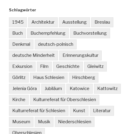
Schlagwörter
1945
Architektur
Ausstellung
Breslau
Buch
Buchempfehlung
Buchvorstellung
Denkmal
deutsch-polnisch
deutsche Minderheit
Erinnerungskultur
Exkursion
Film
Geschichte
Gleiwitz
Görlitz
Haus Schlesien
Hirschberg
Jelenia Góra
Jubiläum
Katowice
Kattowitz
Kirche
Kulturreferat für Oberschlesien
Kulturreferat für Schlesien
Kunst
Literatur
Museum
Musik
Niederschlesien
Oberschlesien