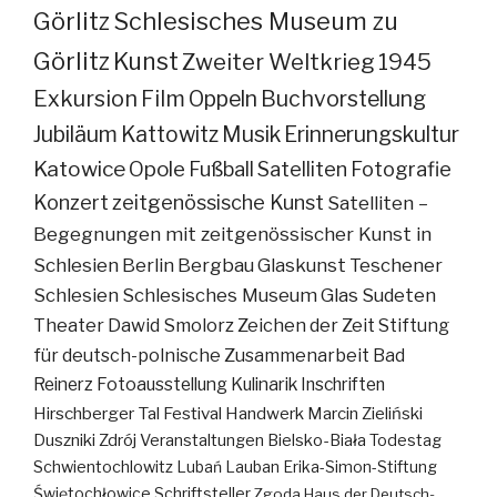
Görlitz
Schlesisches Museum zu
Görlitz
Kunst
Zweiter Weltkrieg
1945
Exkursion
Film
Oppeln
Buchvorstellung
Jubiläum
Kattowitz
Musik
Erinnerungskultur
Katowice
Opole
Fußball
Satelliten
Fotografie
Konzert
zeitgenössische Kunst
Satelliten –
Begegnungen mit zeitgenössischer Kunst in
Schlesien
Berlin
Bergbau
Glaskunst
Teschener
Schlesien
Schlesisches Museum
Glas
Sudeten
Theater
Dawid Smolorz
Zeichen der Zeit
Stiftung
für deutsch-polnische Zusammenarbeit
Bad
Reinerz
Fotoausstellung
Kulinarik
Inschriften
Hirschberger Tal
Festival
Handwerk
Marcin Zieliński
Duszniki Zdrój
Veranstaltungen
Bielsko-Biała
Todestag
Schwientochlowitz
Lubań
Lauban
Erika-Simon-Stiftung
Świętochłowice
Schriftsteller
Zgoda
Haus der Deutsch-