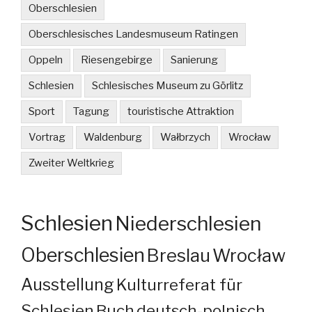
Oberschlesien
Oberschlesisches Landesmuseum Ratingen
Oppeln
Riesengebirge
Sanierung
Schlesien
Schlesisches Museum zu Görlitz
Sport
Tagung
touristische Attraktion
Vortrag
Waldenburg
Wałbrzych
Wrocław
Zweiter Weltkrieg
Schlesien
Niederschlesien
Oberschlesien
Breslau
Wrocław
Ausstellung
Kulturreferat für
Schlesien
Buch
deutsch-polnisch