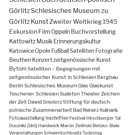
Görlitz
Schlesisches Museum zu
Görlitz
Kunst
Zweiter Weltkrieg
1945
Exkursion
Film
Oppeln
Buchvorstellung
Kattowitz
Musik
Erinnerungskultur
Katowice
Opole
Fußball
Satelliten
Fotografie
Beuthen
Konzert
zeitgenössische Kunst
Bytom
Satelliten – Begegnungen mit
zeitgenössischer Kunst in Schlesien
Bergbau
Berlin
Schlesisches Museum
Glas
Glaskunst
Teschener Schlesien
Sudeten
Theater
Zeichen
der Zeit
Dawid Smolorz
Stiftung für deutsch-
polnische Zusammenarbeit
Bad Reinerz
Kulinarik
Fotoausstellung
Inschriften
Festival
Hirschberger Tal
Duszniki Zdrój
Handwerk
Marcin Zieliński
Bielsko-Biała
Veranstaltungen
Schwientochlowitz
Todestag