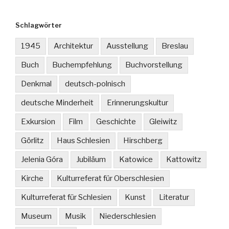
Schlagwörter
1945
Architektur
Ausstellung
Breslau
Buch
Buchempfehlung
Buchvorstellung
Denkmal
deutsch-polnisch
deutsche Minderheit
Erinnerungskultur
Exkursion
Film
Geschichte
Gleiwitz
Görlitz
Haus Schlesien
Hirschberg
Jelenia Góra
Jubiläum
Katowice
Kattowitz
Kirche
Kulturreferat für Oberschlesien
Kulturreferat für Schlesien
Kunst
Literatur
Museum
Musik
Niederschlesien