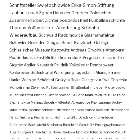
Schriftsteller
Świętochłowice
Erika-Simon-Stiftung
Lauban
Lubań
Zgoda
Haus der Deutsch-Polnischen
Zusammenarbeit
Dichter
postindustriell
Fußballgeschichte
Thomas Voßbeck
Foto-Ausstellung
Schönhof
Wiederaufbau
Buchwald
Radzimowice
Glasmanufaktur
Bukowiec
Beskiden
Glogau
Bober-Katzbach-Gebirge
Schlesisches Museum Kattowitz
Andreas Gryphius
Altenberg
Postindustrial
Fest
Bielitz
Theaterstück
Vergessene Inschriften
Głogów
Atelier
Neustadt
Prudnik
Volkslieder
Dombrowaer
Kohlerevier
Gedenktafel
Würdigung
Tagesfahrt
Mianujom mie
Hanka
Wir sind Schönhof
Grażyna Bułka
Glasgravur
Ewa Chojecka
Monodrama
Zieleniec
Fußballtrainer
Straßenbahn
Lieder
Alojzy Lysko
Museumsfest
Istebna
Ciechanowice
Szklana Manufaktura
1932
Pałac
Ciechanowice
Mateusz Grobelny
Attentat
Adlergebirge
Phonogramm-Archiv
Museum des Oppelner Schlesien
Niemtschitz an der Hanna
Roseldorf
Némčice nad
Hanou
Siedlung
Paul Schmidt
Pechhütte
1913
Dziedzice
Kirchenlieder
Aufnahmen
Racławiczki
Smolarnia
Rasselwitz
Sedschütz
Phonographenwalze
Ausgrabungen
Urgeschichte
Nowa Cerekwia
Mord von Potempa
Konrad Piecuch