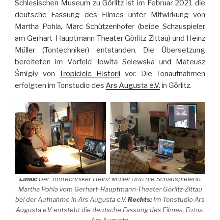
Schlesischen Museum zu Görlitz ist im Februar 2021 die
deutsche Fassung des Filmes unter Mitwirkung von
Martha Pohla, Marc Schützenhofer (beide Schauspieler
am Gerhart-Hauptmann-Theater Görlitz-Zittau) und Heinz
Müller (Tontechniker) entstanden. Die Übersetzung
bereiteten im Vorfeld Jowita Selewska und Mateusz
Śmigły von
Tropiciele Historii
vor. Die Tonaufnahmen
erfolgten im Tonstudio des
Ars Augusta e.V.
in Görlitz.
Links:
Der Tontechniker Heinz Müller und die Schauspielerin
Martha Pohla vom Gerhart-Hauptmann-Theater Görlitz-Zittau
bei der Aufnahme in Ars Augusta e.V.
Rechts:
Im Tonstudio Ars
Augusta e.V. entsteht die deutsche Fassung des Filmes, Fotos:
Ars Augusta.