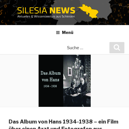
Zum
Inhalt
springen
Menü
Suche
Suc
nach:
Das Album von Hans 1934-1938 – ein Film
über einen Arzt und Fotografen aus