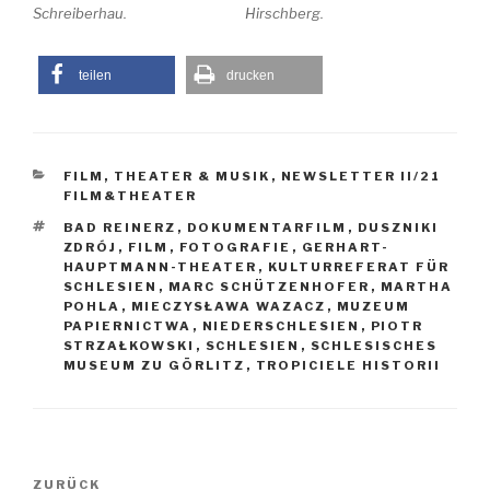
Schreiberhau.
Hirschberg.
teilen
drucken
KATEGORIEN
FILM, THEATER & MUSIK
,
NEWSLETTER II/21
FILM&THEATER
SCHLAGWÖRTER
BAD REINERZ
,
DOKUMENTARFILM
,
DUSZNIKI
ZDRÓJ
,
FILM
,
FOTOGRAFIE
,
GERHART-
HAUPTMANN-THEATER
,
KULTURREFERAT FÜR
SCHLESIEN
,
MARC SCHÜTZENHOFER
,
MARTHA
POHLA
,
MIECZYSŁAWA WAZACZ
,
MUZEUM
PAPIERNICTWA
,
NIEDERSCHLESIEN
,
PIOTR
STRZAŁKOWSKI
,
SCHLESIEN
,
SCHLESISCHES
MUSEUM ZU GÖRLITZ
,
TROPICIELE HISTORII
Beitragsnavigation
Vorheriger
ZURÜCK