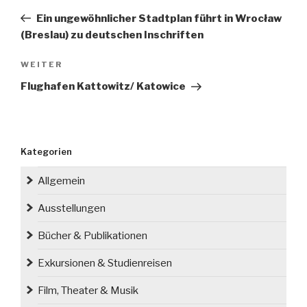
Beitrag
Ein ungewöhnlicher Stadtplan führt in Wrocław
(Breslau) zu deutschen Inschriften
Nächster
WEITER
Beitrag
Flughafen Kattowitz/ Katowice
Kategorien
Allgemein
Ausstellungen
Bücher & Publikationen
Exkursionen & Studienreisen
Film, Theater & Musik