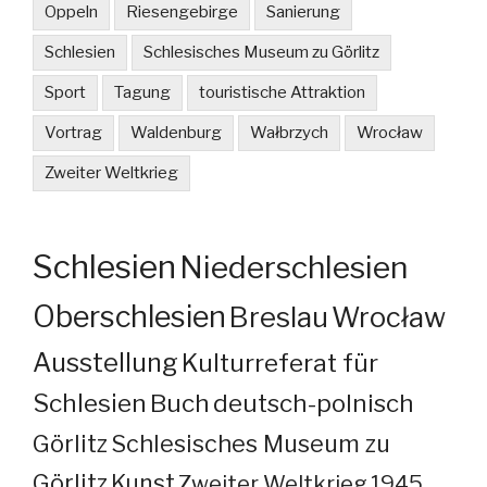
Oppeln
Riesengebirge
Sanierung
Schlesien
Schlesisches Museum zu Görlitz
Sport
Tagung
touristische Attraktion
Vortrag
Waldenburg
Wałbrzych
Wrocław
Zweiter Weltkrieg
Schlesien
Niederschlesien
Oberschlesien
Breslau
Wrocław
Ausstellung
Kulturreferat für
Schlesien
Buch
deutsch-polnisch
Görlitz
Schlesisches Museum zu
Görlitz
Kunst
Zweiter Weltkrieg
1945