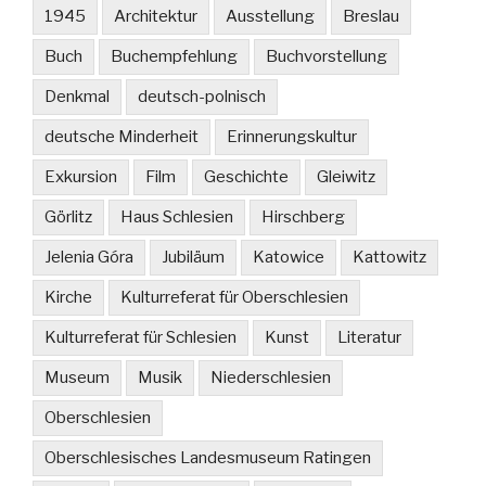
1945
Architektur
Ausstellung
Breslau
Buch
Buchempfehlung
Buchvorstellung
Denkmal
deutsch-polnisch
deutsche Minderheit
Erinnerungskultur
Exkursion
Film
Geschichte
Gleiwitz
Görlitz
Haus Schlesien
Hirschberg
Jelenia Góra
Jubiläum
Katowice
Kattowitz
Kirche
Kulturreferat für Oberschlesien
Kulturreferat für Schlesien
Kunst
Literatur
Museum
Musik
Niederschlesien
Oberschlesien
Oberschlesisches Landesmuseum Ratingen