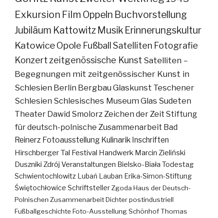
Exkursion
Film
Oppeln
Buchvorstellung
Jubiläum
Kattowitz
Musik
Erinnerungskultur
Katowice
Opole
Fußball
Satelliten
Fotografie
Konzert
zeitgenössische Kunst
Satelliten –
Begegnungen mit zeitgenössischer Kunst in
Schlesien
Berlin
Bergbau
Glaskunst
Teschener
Schlesien
Schlesisches Museum
Glas
Sudeten
Theater
Dawid Smolorz
Zeichen der Zeit
Stiftung
für deutsch-polnische Zusammenarbeit
Bad
Reinerz
Fotoausstellung
Kulinarik
Inschriften
Hirschberger Tal
Festival
Handwerk
Marcin Zieliński
Duszniki Zdrój
Veranstaltungen
Bielsko-Biała
Todestag
Schwientochlowitz
Lubań
Lauban
Erika-Simon-Stiftung
Świętochłowice
Schriftsteller
Zgoda
Haus der Deutsch-
Polnischen Zusammenarbeit
Dichter
postindustriell
Fußballgeschichte
Foto-Ausstellung
Schönhof
Thomas