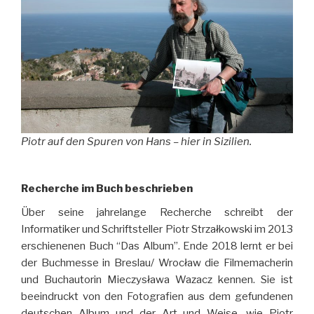
Piotr auf den Spuren von Hans – hier in Sizilien.
Recherche im Buch beschrieben
Über seine jahrelange Recherche schreibt der
Informatiker und Schriftsteller Piotr Strzałkowski im 2013
erschienenen Buch “Das Album”. Ende 2018 lernt er bei
der Buchmesse in Breslau/ Wrocław die Filmemacherin
und Buchautorin Mieczysława Wazacz kennen. Sie ist
beeindruckt von den Fotografien aus dem gefundenen
deutschen Album und der Art und Weise, wie Piotr