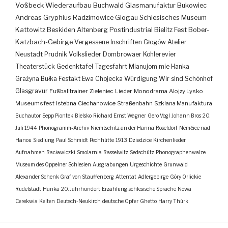
Voßbeck
Wiederaufbau
Buchwald
Glasmanufaktur
Bukowiec
Andreas Gryphius
Radzimowice
Glogau
Schlesisches Museum
Kattowitz
Beskiden
Altenberg
Postindustrial
Bielitz
Fest
Bober-
Katzbach-Gebirge
Vergessene Inschriften
Głogów
Atelier
Neustadt
Prudnik
Volkslieder
Dombrowaer Kohlerevier
Theaterstück
Gedenktafel
Tagesfahrt
Mianujom mie Hanka
Grażyna Bułka
Festakt
Ewa Chojecka
Würdigung
Wir sind Schönhof
Glasgravur
Fußballtrainer
Zieleniec
Lieder
Monodrama
Alojzy Lysko
Museumsfest
Istebna
Ciechanowice
Straßenbahn
Szklana Manufaktura
Buchautor
Sepp Piontek
Bielsko
Richard Ernst Wagner
Gero Vogl
Johann Bros
20.
Juli 1944
Phonogramm-Archiv
Niemtschitz an der Hanna
Roseldorf
Némčice nad
Hanou
Siedlung
Paul Schmidt
Pechhütte
1913
Dziedzice
Kirchenlieder
Aufnahmen
Racławiczki
Smolarnia
Rasselwitz
Sedschütz
Phonographenwalze
Museum des Oppelner Schlesien
Ausgrabungen
Urgeschichte
Grunwald
Alexander Schenk Graf von Stauffenberg
Attentat
Adlergebirge
Góry Orlickie
Rudelstadt
Hanka
20. Jahrhundert
Erzählung
schlesische Sprache
Nowa
Cerekwia
Kelten
Deutsch-Neukirch
deutsche Opfer
Ghetto
Harry Thürk