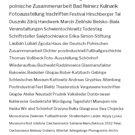
polnische Zusammenarbeit
Bad Reinerz
Kulinarik
Fotoausstellung
Inschriften
Festival
Hirschberger Tal
Duszniki Zdrój
Handwerk
Marcin Zieliński
Bielsko-Biała
Veranstaltungen
Schwientochlowitz
Todestag
Schriftsteller
Świętochłowice
Erika-Simon-Stiftung
Lauban
Lubań
Zgoda
Haus der Deutsch-Polnischen
Zusammenarbeit
Dichter
postindustriell
Fußballgeschichte
Thomas Voßbeck
Foto-Ausstellung
Schönhof
Wiederaufbau
Buchwald
Radzimowice
Glasmanufaktur
Bukowiec
Beskiden
Glogau
Bober-Katzbach-Gebirge
Schlesisches Museum Kattowitz
Andreas Gryphius
Altenberg
Postindustrial
Fest
Bielitz
Theaterstück
Vergessene Inschriften
Głogów
Atelier
Neustadt
Prudnik
Volkslieder
Dombrowaer
Kohlerevier
Gedenktafel
Würdigung
Tagesfahrt
Mianujom mie
Hanka
Wir sind Schönhof
Grażyna Bułka
Glasgravur
Ewa Chojecka
Monodrama
Zieleniec
Fußballtrainer
Straßenbahn
Lieder
Alojzy Lysko
Museumsfest
Istebna
Ciechanowice
Szklana Manufaktura
1932
Pałac
Ciechanowice
Mateusz Grobelny
Attentat
Adlergebirge
Phonogramm-Archiv