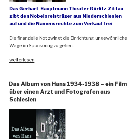
Das Gerhart-Hauptmann-Theater Görlitz-Zittau
gibt den Nobelpreisträger aus Niederschlesien
auf und die Namensrechte zum Verkauf frei
Die finanzielle Not zwingt die Einrichtung, ungewöhnliche
Wege im Sponsoring zu gehen.
„Theater
weiterlesen
verkauft
seinen
Namen“
Das Album von Hans 1934-1938 – ein Film
über einen Arzt und Fotografen aus
Schlesien