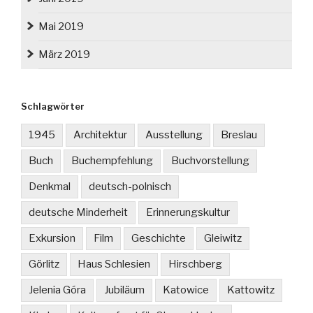
Mai 2019
März 2019
Schlagwörter
1945
Architektur
Ausstellung
Breslau
Buch
Buchempfehlung
Buchvorstellung
Denkmal
deutsch-polnisch
deutsche Minderheit
Erinnerungskultur
Exkursion
Film
Geschichte
Gleiwitz
Görlitz
Haus Schlesien
Hirschberg
Jelenia Góra
Jubiläum
Katowice
Kattowitz