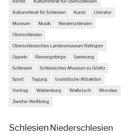
Kirche
Kulturreferat für Oberschlesien
Kulturreferat für Schlesien
Kunst
Literatur
Museum
Musik
Niederschlesien
Oberschlesien
Oberschlesisches Landesmuseum Ratingen
Oppeln
Riesengebirge
Sanierung
Schlesien
Schlesisches Museum zu Görlitz
Sport
Tagung
touristische Attraktion
Vortrag
Waldenburg
Wałbrzych
Wrocław
Zweiter Weltkrieg
Schlesien
Niederschlesien