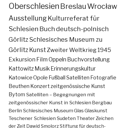
Oberschlesien
Breslau
Wrocław
Ausstellung
Kulturreferat für
Schlesien
Buch
deutsch-polnisch
Görlitz
Schlesisches Museum zu
Görlitz
Kunst
Zweiter Weltkrieg
1945
Exkursion
Film
Oppeln
Buchvorstellung
Kattowitz
Musik
Erinnerungskultur
Katowice
Opole
Fußball
Satelliten
Fotografie
Beuthen
Konzert
zeitgenössische Kunst
Bytom
Satelliten – Begegnungen mit
zeitgenössischer Kunst in Schlesien
Bergbau
Berlin
Schlesisches Museum
Glas
Glaskunst
Teschener Schlesien
Sudeten
Theater
Zeichen
der Zeit
Dawid Smolorz
Stiftung für deutsch-