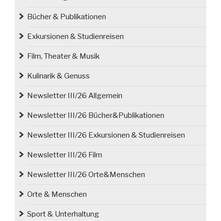
Film
Bücher & Publikationen
über
einen
Exkursionen & Studienreisen
Arzt
und
Film, Theater & Musik
Fotografen
Kulinarik & Genuss
aus
Schlesien“
Newsletter III/26 Allgemein
Newsletter III/26 Bücher&Publikationen
Newsletter III/26 Exkursionen & Studienreisen
Newsletter III/26 Film
Newsletter III/26 Orte&Menschen
Orte & Menschen
Sport & Unterhaltung