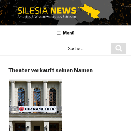
Zum
Inhalt
springen
Menü
Suche
Suc
nach:
Theater verkauft seinen Namen