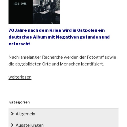
70 Jahre nach dem Krieg wird in Ostpolen ein
deutsches Album mit Negativen gefunden und
erforscht
Nach jahrelanger Recherche werden der Fotograf sowie
die abgebildeten Orte und Menschen identifiziert.
„Das
weiterlesen
Album
von
Hans
Kategorien
1934-
1938
Allgemein
–
ein
Ausstellungen