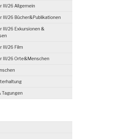
 III/26 Allgemein
 III/26 Bücher&Publikationen
 III/26 Exkursionen &
isen
 III/26 Film
r III/26 Orte&Menschen
enschen
terhaltung
& Tagungen