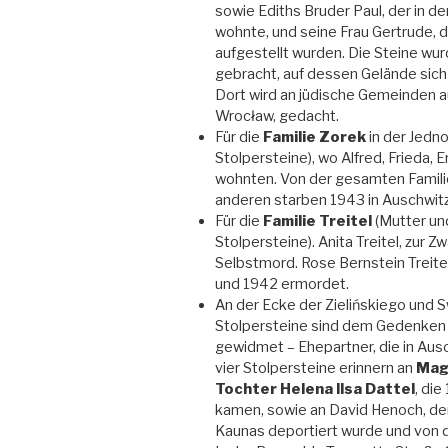
sowie Ediths Bruder Paul, der in 
wohnte, und seine Frau Gertrude, 
aufgestellt wurden. Die Steine wu
gebracht, auf dessen Gelände sich
Dort wird an jüdische Gemeinden a
Wrocław, gedacht.
Für die
Familie Zorek
in der Jedn
Stolpersteine), wo Alfred, Frieda,
wohnten. Von der gesamten Familie
anderen starben 1943 in Auschwitz
Für die
Familie Treitel
(Mutter und
Stolpersteine). Anita Treitel, zur 
Selbstmord. Rose Bernstein Treitel
und 1942 ermordet.
An der Ecke der Zielińskiego und 
Stolpersteine sind dem Gedenken
gewidmet – Ehepartner, die in Aus
vier Stolpersteine erinnern an
Mag
Tochter Helena Ilsa Dattel
, di
kamen, sowie an David Henoch, de
Kaunas deportiert wurde und von d