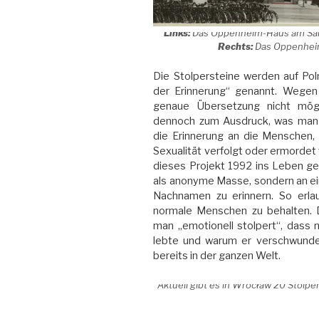
Links:
Das Oppenheim-Haus am Salzm
Rechts:
Das Oppenheim
Die Stolpersteine werden auf Pol
der Erinnerung“ genannt. Wegen 
genaue Übersetzung nicht mög
dennoch zum Ausdruck, was man a
die Erinnerung an die Menschen, 
Sexualität verfolgt oder ermorde
dieses Projekt 1992 ins Leben ger
als anonyme Masse, sondern an ei
Nachnamen zu erinnern. So erla
normale Menschen zu behalten. D
man „emotionell stolpert“, dass 
lebte und warum er verschwunden
bereits in der ganzen Welt.
Aktuell gibt es in Wrocław 20 Stolpe