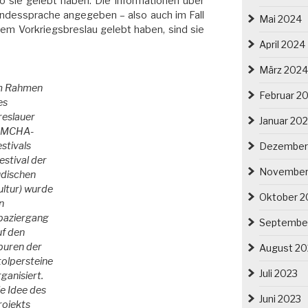
o sie gelebt haben. Die Informationen über
Landessprache angegeben – also auch im Fall
Mai 2024
dem Vorkriegsbreslau gelebt haben, sind sie
April 2024
März 2024
m Rahmen
Februar 2
es
reslauer
Januar 20
IMCHA-
estivals
Dezember
estival der
November
üdischen
ultur) wurde
Oktober 2
n
paziergang
Septembe
uf den
puren der
August 20
tolpersteine
Juli 2023
ganisiert.
ie Idee des
Juni 2023
rojekts