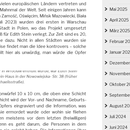
 vielen europäischen Ländern vertreten und
Mai 2025
 Mahnmal der Welt. Seit einigen Jahren kann
 in Zamość, Oświęcim, Mińsk Mazowiecki, Biała
April 2025
uli 2023) wurden drei ersten in Warschau
 Stadt in Polen, wo das Projekt umgesetzt
März 2025
für Edith Stein verlegt. Zur Zeit sind es 20,
dazu. Nicht in allen Städten wurden sie
Februar 2
ise findet man die Idee kontrovers – solche
Januar 20
t hier als unwürdig, man würde die Opfer
Dezember
r in Wrocław enthüllt wurde, war Edith Stein
November
in-Haus in der Nowowiejska- Str. 38 (früher
haelisstraße).
Oktober 2
tonwürfel 10 x 10 cm, die oben eine Schicht
Septembe
hicht wird der Vor- und Nachname, Geburts-
August 2
ers eingraviert und die Information, was
sie ermordet wurde oder wohin sie fliehen
Juli 2024
n meistens vor dem letzten (freiwilligen)
denn es geht darum, die Personen in dem
Juni 2024