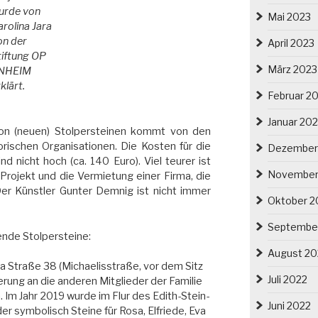
urde von
Mai 2023
arolina Jara
on der
April 2023
tiftung OP
März 2023
NHEIM
klärt.
Februar 2
Januar 20
 von (neuen) Stolpersteinen kommt von den
torischen Organisationen. Die Kosten für die
Dezember
nd nicht hoch (ca. 140 Euro). Viel teurer ist
November
Projekt und die Vermietung einer Firma, die
 Der Künstler Gunter Demnig ist nicht immer
Oktober 2
Septembe
ende Stolpersteine:
August 20
a Straße 38 (Michaelisstraße, vor dem Sitz
Juli 2022
erung an die anderen Mitglieder der Familie
 Im Jahr 2019 wurde im Flur des Edith-Stein-
Juni 2022
der symbolisch Steine für Rosa, Elfriede, Eva