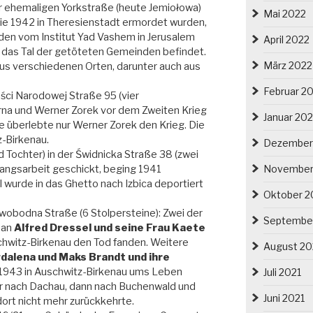
der ehemaligen Yorkstraße (heute Jemiołowa)
Mai 2022
die 1942 in Theresienstadt ermordet wurden,
rden vom Institut Yad Vashem in Jerusalem
April 2022
 das Tal der getöteten Gemeinden befindet.
März 2022
us verschiedenen Orten, darunter auch aus
Februar 2
ości Narodowej Straße 95 (vier
 Erna und Werner Zorek vor dem Zweiten Krieg
Januar 20
 überlebte nur Werner Zorek den Krieg. Die
-Birkenau.
Dezember
 Tochter) in der Świdnicka Straße 38 (zwei
November
Zwangsarbeit geschickt, beging 1941
 wurde in das Ghetto nach Izbica deportiert
Oktober 2
Swobodna Straße (6 Stolpersteine):
Zwei der
Septembe
 an
Alfred Dressel und seine Frau Kaete
chwitz-Birkenau den Tod fanden. Weitere
August 20
dalena und Maks Brandt und ihre
e 1943 in Auschwitz-Birkenau ums Leben
Juli 2021
r nach Dachau, dann nach Buchenwald und
Juni 2021
ort nicht mehr zurückkehrte.