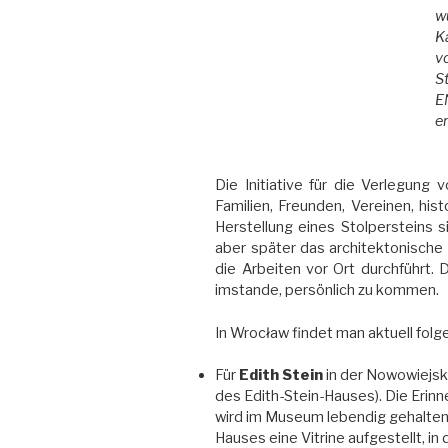
w
K
v
S
E
er
Die Initiative für die Verlegung
Familien, Freunden, Vereinen, his
Herstellung eines Stolpersteins si
aber später das architektonische 
die Arbeiten vor Ort durchführt.
imstande, persönlich zu kommen.
In Wrocław findet man aktuell folg
Für
Edith Stein
in der Nowowiejsk
des Edith-Stein-Hauses). Die Erinn
wird im Museum lebendig gehalten.
Hauses eine Vitrine aufgestellt, in 