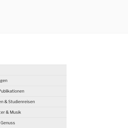
ngen
ublikationen
en & Studienreisen
ter & Musik
& Genuss