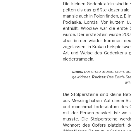
Die kleinen Gedenktafeln sind in
gelten als das größte dezentrale
man sie auch in Polen finden, z. B.
Podlaska, Łomża. Vor kurzem (J
enthüllt. Wrocław war die erste
wurde. Der erste Stein wurde 2008 
aber immer wieder kommen neue 
zugelassen. In Krakau beispielswe
Art und Weise des Gedenkens gil
niedertrampeln.
Links:
Der erste Stolperstein, de
gewidmet.
Rechts:
Das Edith-Ste
Mic
Die Stolpersteine sind kleine Be
aus Messing haben. Auf dieser Sc
und manchmal Todesdatum des Opf
mit der Person passiert ist: wo 
musste. Die Stolpersteine werde
Wohnort des Opfers platziert, 