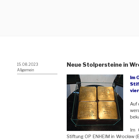
Neue Stolpersteine in Wr
Veröffentlicht
15.08.2023
am
Allgemein
Im 
Sti
vie
Auf 
werd
bek
Im 
Stiftung OP ENHEIM in Wrocław (Br