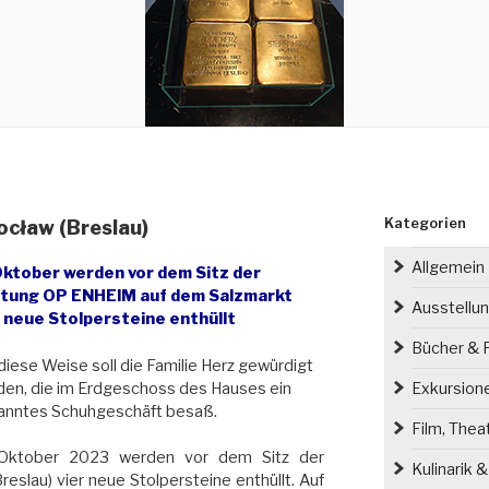
Kategorien
ocław (Breslau)
Allgemein
Oktober werden vor dem Sitz der
ftung OP ENHEIM auf dem Salzmarkt
Ausstellu
r neue Stolpersteine enthüllt
Bücher & P
diese Weise soll die Familie Herz gewürdigt
en, die im Erdgeschoss des Hauses ein
Exkursion
anntes Schuhgeschäft besaß.
Film, Thea
Oktober 2023 werden vor dem Sitz der
Kulinarik 
eslau) vier neue Stolpersteine enthüllt. Auf