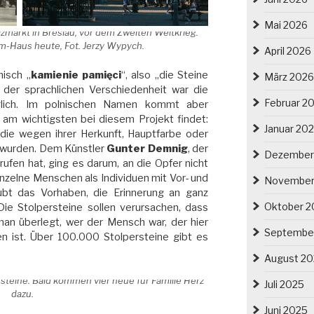
Mai 2026
arkt in Breslau, vor dem Zweiten Weltkrieg.
-Haus heute, Fot. Jerzy Wypych.
April 2026
nisch „
kamienie pamięci
“, also „die Steine
März 2026
der sprachlichen Verschiedenheit war die
Februar 2
lich. Im polnischen Namen kommt aber
m wichtigsten bei diesem Projekt findet:
Januar 20
die wegen ihrer Herkunft, Hauptfarbe oder
t wurden. Dem Künstler
Gunter Demnig
, der
Dezember
ufen hat, ging es darum, an die Opfer nicht
nzelne Menschen als Individuen mit Vor- und
November
ubt das Vorhaben, die Erinnerung an ganz
Oktober 2
ie Stolpersteine sollen verursachen, dass
man überlegt, wer der Mensch war, der hier
Septembe
 ist. Über 100.000 Stolpersteine gibt es
August 2
rsteine. Bald kommen vier neue für Familie Herz
Juli 2025
dazu.
Juni 2025