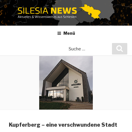
Zum
Inhalt
springen
Menü
Suche
Suc
nach:
Kupferberg – eine verschwundene Stadt