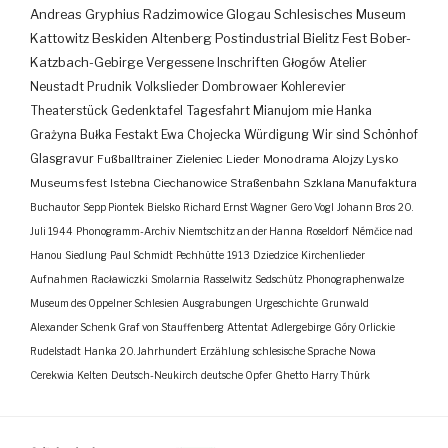
Andreas Gryphius
Radzimowice
Glogau
Schlesisches Museum
Kattowitz
Beskiden
Altenberg
Postindustrial
Bielitz
Fest
Bober-
Katzbach-Gebirge
Vergessene Inschriften
Głogów
Atelier
Neustadt
Prudnik
Volkslieder
Dombrowaer Kohlerevier
Theaterstück
Gedenktafel
Tagesfahrt
Mianujom mie Hanka
Grażyna Bułka
Festakt
Ewa Chojecka
Würdigung
Wir sind Schönhof
Glasgravur
Fußballtrainer
Zieleniec
Lieder
Monodrama
Alojzy Lysko
Museumsfest
Istebna
Ciechanowice
Straßenbahn
Szklana Manufaktura
Buchautor
Sepp Piontek
Bielsko
Richard Ernst Wagner
Gero Vogl
Johann Bros
20.
Juli 1944
Phonogramm-Archiv
Niemtschitz an der Hanna
Roseldorf
Némčice nad
Hanou
Siedlung
Paul Schmidt
Pechhütte
1913
Dziedzice
Kirchenlieder
Aufnahmen
Racławiczki
Smolarnia
Rasselwitz
Sedschütz
Phonographenwalze
Museum des Oppelner Schlesien
Ausgrabungen
Urgeschichte
Grunwald
Alexander Schenk Graf von Stauffenberg
Attentat
Adlergebirge
Góry Orlickie
Rudelstadt
Hanka
20. Jahrhundert
Erzählung
schlesische Sprache
Nowa
Cerekwia
Kelten
Deutsch-Neukirch
deutsche Opfer
Ghetto
Harry Thürk