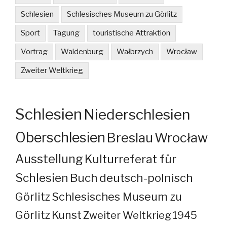
Schlesien
Schlesisches Museum zu Görlitz
Sport
Tagung
touristische Attraktion
Vortrag
Waldenburg
Wałbrzych
Wrocław
Zweiter Weltkrieg
Schlesien
Niederschlesien
Oberschlesien
Breslau
Wrocław
Ausstellung
Kulturreferat für
Schlesien
Buch
deutsch-polnisch
Görlitz
Schlesisches Museum zu
Görlitz
Kunst
Zweiter Weltkrieg
1945