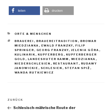
teilen
drucken
KATEGORIEN
ORTE & MENSCHEN
SCHLAGWÖRTER
BRAUEREI
,
BRAUEREITRADITION
,
BROWAR
MIEDZIANKA
,
EWALD FRANZKY
,
FILIP
SPRINGER
,
GEORG FRANZKY
,
JELENIA GÓRA
,
KULINARIK
,
KUPFERBERG
,
KUPFERBERGER
GOLD
,
LANDESHUTER KAMM
,
MIEDZIANKA
,
NIEDERSCHLESIEN
,
RESTAURANT
,
RUDAWY
JANOWICKIE
,
SCHLESIEN
,
STEFAN SPIŻ
,
WANDA RUTKIEWICZ
Beitragsnavigation
Vorheriger
ZURÜCK
Beitrag
Schlesisch-mährische Route der