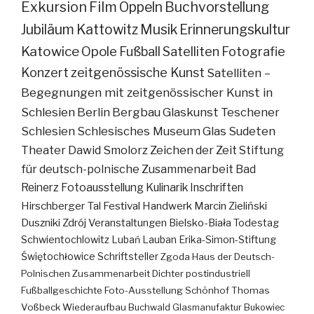
Exkursion
Film
Oppeln
Buchvorstellung
Jubiläum
Kattowitz
Musik
Erinnerungskultur
Katowice
Opole
Fußball
Satelliten
Fotografie
Konzert
zeitgenössische Kunst
Satelliten –
Begegnungen mit zeitgenössischer Kunst in
Schlesien
Berlin
Bergbau
Glaskunst
Teschener
Schlesien
Schlesisches Museum
Glas
Sudeten
Theater
Dawid Smolorz
Zeichen der Zeit
Stiftung
für deutsch-polnische Zusammenarbeit
Bad
Reinerz
Fotoausstellung
Kulinarik
Inschriften
Hirschberger Tal
Festival
Handwerk
Marcin Zieliński
Duszniki Zdrój
Veranstaltungen
Bielsko-Biała
Todestag
Schwientochlowitz
Lubań
Lauban
Erika-Simon-Stiftung
Świętochłowice
Schriftsteller
Zgoda
Haus der Deutsch-
Polnischen Zusammenarbeit
Dichter
postindustriell
Fußballgeschichte
Foto-Ausstellung
Schönhof
Thomas
Voßbeck
Wiederaufbau
Buchwald
Glasmanufaktur
Bukowiec