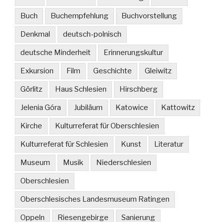
Buch
Buchempfehlung
Buchvorstellung
Denkmal
deutsch-polnisch
deutsche Minderheit
Erinnerungskultur
Exkursion
Film
Geschichte
Gleiwitz
Görlitz
Haus Schlesien
Hirschberg
Jelenia Góra
Jubiläum
Katowice
Kattowitz
Kirche
Kulturreferat für Oberschlesien
Kulturreferat für Schlesien
Kunst
Literatur
Museum
Musik
Niederschlesien
Oberschlesien
Oberschlesisches Landesmuseum Ratingen
Oppeln
Riesengebirge
Sanierung