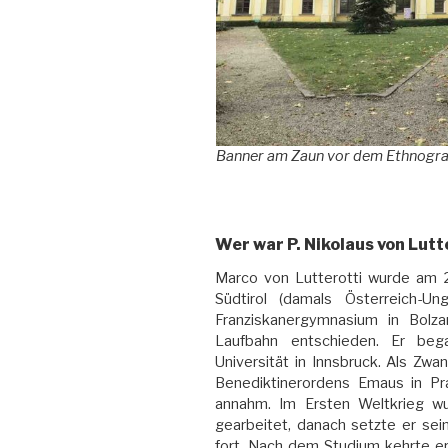
Banner am Zaun vor dem Ethnogra
Wer war P. Nikolaus von Lutt
Marco von Lutterotti wurde am 22
Südtirol (damals Österreich-U
Franziskanergymnasium in Bolza
Laufbahn entschieden. Er be
Universität in Innsbruck. Als Zwan
Benediktinerordens Emaus in P
annahm. Im Ersten Weltkrieg wu
gearbeitet, danach setzte er sei
fort. Nach dem Studium kehrte er