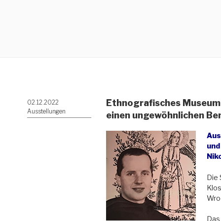
Ethnografisches Museum 
Veröffentlicht
02.12.2022
am
Ausstellungen
einen ungewöhnlichen Be
Aus
und
Nik
Die 
Klos
Wro
Da