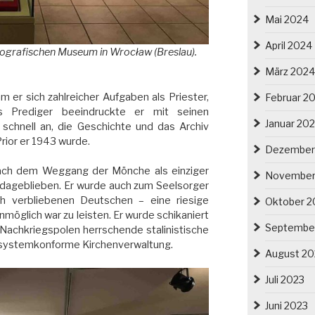
Mai 2024
April 2024
hnografischen Museum in Wrocław (Breslau)
.
März 2024
m er sich zahlreicher Aufgaben als Priester,
Februar 2
ls Prediger beeindruckte er mit seinen
Januar 20
g schnell an, die Geschichte und das Archiv
Prior er 1943 wurde.
Dezember
nach dem Weggang der Mönche als einziger
November
dageblieben. Er wurde auch zum Seelsorger
ch verbliebenen Deutschen – eine riesige
Oktober 2
möglich war zu leisten. Er wurde schikaniert
Septembe
 Nachkriegspolen herrschende stalinistische
 systemkonforme Kirchenverwaltung.
August 20
Juli 2023
Juni 2023