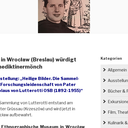
Kategorien
in Wrocław (Breslau) würdigt
nediktinermönch
Allgemein
stellung: „Heilige Bilder. Die Sammel-
Ausstellu
 Forschungsleidenschaft von Pater
olaus von Lutterotti OSB (1892-1955)“
Bücher & P
Exkursion
Sammlung von Lutterotti entstand am
ter Grüssau (Krzeszów) und wird jetzt in
Film, Thea
cław aufbewahrt.
Kulinarik 
s
Ethnographische Museum in Wrocław