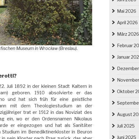
Mai 2026
April 2026
März 2026
Februar 2
fischen Museum in Wrocław
(Breslau).
Januar 20
Dezember
erotti?
November
. Juli 1892 in der kleinen Stadt Kaltern in
Oktober 2
ngarn) geboren. 1910 absolvierte er das
no und hat sich früh für eine geistliche
Septembe
gann mit dem Theologiestudium an der
zigjähriger trat er 1912 in das Noviziat des
August 2
rag ein, wo er den Ordensnamen Nikolaus
rde er eingezogen und hat als Sanitäter
Juli 2025
n Studium im Benediktinerkloster in Beuron
Juni 2025
 in sein Kloster nach Prag zurück, das aber