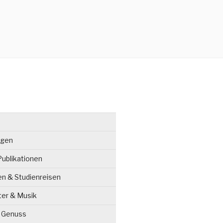
ngen
ublikationen
en & Studienreisen
ter & Musik
& Genuss