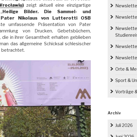
rocławiu
)
zeigt aktuell eine einzigartige
Newsletter
„
Heilige Bilder. Die Sammel- und
Newsletter
 Pater Nikolaus von Lutterotti OSB
ste umfassende Präsentation von Pater
Newsletter
Sammlung von Drucken, Gebetsbüchern,
Studienre
 die in ihrer Gesamtheit erhalten geblieben
n man das allgemeine Schicksal schlesischer
Newsletter
 betrachtet.
Newslette
Orte & M
Sport & Un
Vorträge 
Archiv
Juli 2026
Juni 2026