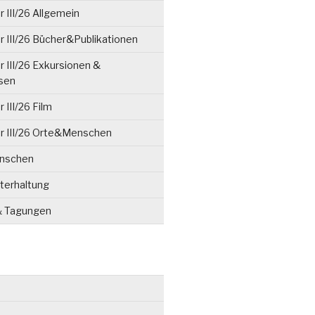
 III/26 Allgemein
 III/26 Bücher&Publikationen
 III/26 Exkursionen &
isen
 III/26 Film
r III/26 Orte&Menschen
enschen
terhaltung
& Tagungen