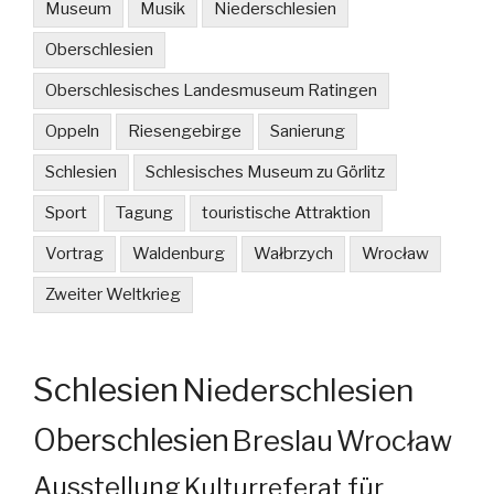
Museum
Musik
Niederschlesien
Oberschlesien
Oberschlesisches Landesmuseum Ratingen
Oppeln
Riesengebirge
Sanierung
Schlesien
Schlesisches Museum zu Görlitz
Sport
Tagung
touristische Attraktion
Vortrag
Waldenburg
Wałbrzych
Wrocław
Zweiter Weltkrieg
Schlesien
Niederschlesien
Oberschlesien
Breslau
Wrocław
Ausstellung
Kulturreferat für