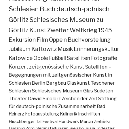
Schlesien
Buch
deutsch-polnisch
Görlitz
Schlesisches Museum zu
Görlitz
Kunst
Zweiter Weltkrieg
1945
Exkursion
Film
Oppeln
Buchvorstellung
Jubiläum
Kattowitz
Musik
Erinnerungskultur
Katowice
Opole
Fußball
Satelliten
Fotografie
Konzert
zeitgenössische Kunst
Satelliten –
Begegnungen mit zeitgenössischer Kunst in
Schlesien
Berlin
Bergbau
Glaskunst
Teschener
Schlesien
Schlesisches Museum
Glas
Sudeten
Theater
Dawid Smolorz
Zeichen der Zeit
Stiftung
für deutsch-polnische Zusammenarbeit
Bad
Reinerz
Fotoausstellung
Kulinarik
Inschriften
Hirschberger Tal
Festival
Handwerk
Marcin Zieliński
Duszniki Zdrój
Veranstaltungen
Bielsko-Biała
Todestag