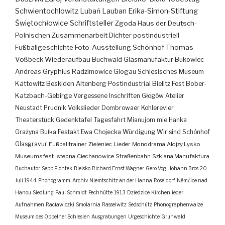
Schwientochlowitz
Lubań
Lauban
Erika-Simon-Stiftung
Świętochłowice
Schriftsteller
Zgoda
Haus der Deutsch-
Polnischen Zusammenarbeit
Dichter
postindustriell
Fußballgeschichte
Foto-Ausstellung
Schönhof
Thomas
Voßbeck
Wiederaufbau
Buchwald
Glasmanufaktur
Bukowiec
Andreas Gryphius
Radzimowice
Glogau
Schlesisches Museum
Kattowitz
Beskiden
Altenberg
Postindustrial
Bielitz
Fest
Bober-
Katzbach-Gebirge
Vergessene Inschriften
Głogów
Atelier
Neustadt
Prudnik
Volkslieder
Dombrowaer Kohlerevier
Theaterstück
Gedenktafel
Tagesfahrt
Mianujom mie Hanka
Grażyna Bułka
Festakt
Ewa Chojecka
Würdigung
Wir sind Schönhof
Glasgravur
Fußballtrainer
Zieleniec
Lieder
Monodrama
Alojzy Lysko
Museumsfest
Istebna
Ciechanowice
Straßenbahn
Szklana Manufaktura
Buchautor
Sepp Piontek
Bielsko
Richard Ernst Wagner
Gero Vogl
Johann Bros
20.
Juli 1944
Phonogramm-Archiv
Niemtschitz an der Hanna
Roseldorf
Némčice nad
Hanou
Siedlung
Paul Schmidt
Pechhütte
1913
Dziedzice
Kirchenlieder
Aufnahmen
Racławiczki
Smolarnia
Rasselwitz
Sedschütz
Phonographenwalze
Museum des Oppelner Schlesien
Ausgrabungen
Urgeschichte
Grunwald