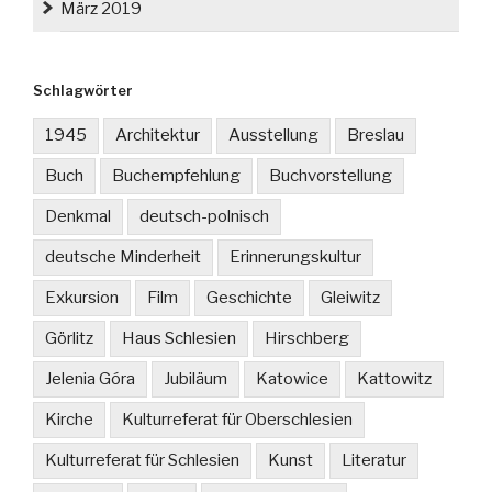
März 2019
Schlagwörter
1945
Architektur
Ausstellung
Breslau
Buch
Buchempfehlung
Buchvorstellung
Denkmal
deutsch-polnisch
deutsche Minderheit
Erinnerungskultur
Exkursion
Film
Geschichte
Gleiwitz
Görlitz
Haus Schlesien
Hirschberg
Jelenia Góra
Jubiläum
Katowice
Kattowitz
Kirche
Kulturreferat für Oberschlesien
Kulturreferat für Schlesien
Kunst
Literatur