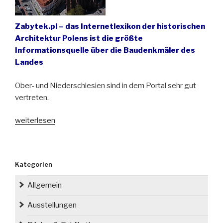
Zabytek.pl – das Internetlexikon der historischen
Architektur Polens ist die größte
Informationsquelle über die Baudenkmäler des
Landes
Ober- und Niederschlesien sind in dem Portal sehr gut
vertreten.
„Rund
weiterlesen
160.000
polnische
Baudenkmäler
Kategorien
unter
einer
Allgemein
Adresse“
Ausstellungen