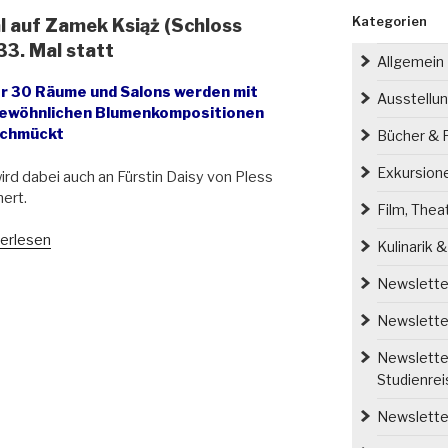
Kategorien
l auf Zamek Książ (Schloss
33. Mal statt
Allgemein
r 30 Räume und Salons werden mit
Ausstellu
ewöhnlichen Blumenkompositionen
chmückt
Bücher & P
Exkursion
ird dabei auch an Fürstin Daisy von Pless
nert.
Film, Thea
umen-
erlesen
Kulinarik 
tfestival
Newsletter
Newsletter
ek
ż
Newsletter
loss
Studienre
tenstein)
et
Newsletter