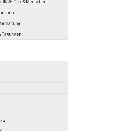
r III/26 Orte&Menschen
enschen
terhaltung
& Tagungen
026