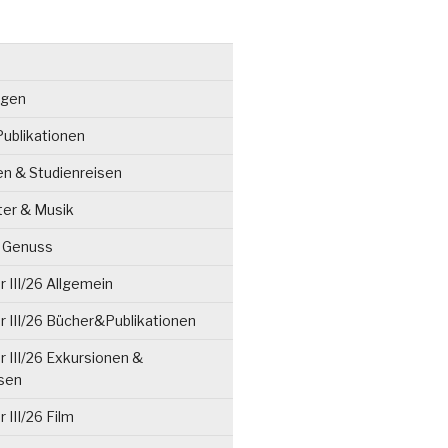
ngen
ublikationen
en & Studienreisen
ter & Musik
& Genuss
 III/26 Allgemein
 III/26 Bücher&Publikationen
 III/26 Exkursionen &
isen
 III/26 Film