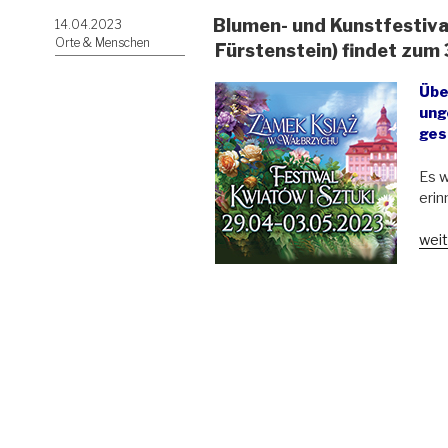
Blumen- und Kunstfestiva
Veröffentlicht
14.04.2023
am
Orte & Menschen
Fürstenstein) findet zum 
Übe
ung
ges
Es w
erin
„Bl
weit
und
Kuns
auf
Zam
Ksią
(Sch
Fürs
find
zum