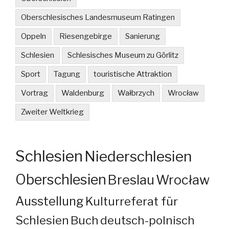
Oberschlesisches Landesmuseum Ratingen
Oppeln
Riesengebirge
Sanierung
Schlesien
Schlesisches Museum zu Görlitz
Sport
Tagung
touristische Attraktion
Vortrag
Waldenburg
Wałbrzych
Wrocław
Zweiter Weltkrieg
Schlesien
Niederschlesien
Oberschlesien
Breslau
Wrocław
Ausstellung
Kulturreferat für
Schlesien
Buch
deutsch-polnisch