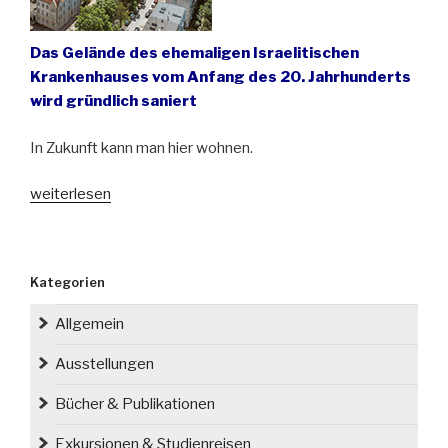
Das Gelände des ehemaligen Israelitischen
Krankenhauses vom Anfang des 20. Jahrhunderts
wird gründlich saniert
In Zukunft kann man hier wohnen.
„In
weiterlesen
Breslau
entstehen
moderne
Kategorien
Lofts
im
Allgemein
ehemaligen
jüdischen
Ausstellungen
Krankenhaus“
Bücher & Publikationen
Exkursionen & Studienreisen