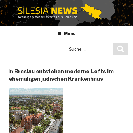
Zum
Inhalt
springen
Menü
Suche
Suc
nach:
In Breslau entstehen moderne Lofts im
ehemaligen jüdischen Krankenhaus