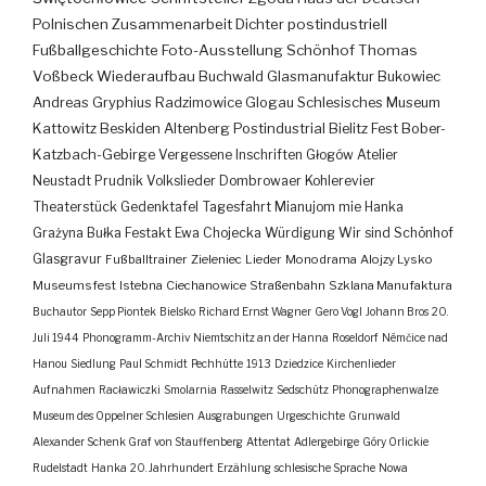
Polnischen Zusammenarbeit
Dichter
postindustriell
Fußballgeschichte
Foto-Ausstellung
Schönhof
Thomas
Voßbeck
Wiederaufbau
Buchwald
Glasmanufaktur
Bukowiec
Andreas Gryphius
Radzimowice
Glogau
Schlesisches Museum
Kattowitz
Beskiden
Altenberg
Postindustrial
Bielitz
Fest
Bober-
Katzbach-Gebirge
Vergessene Inschriften
Głogów
Atelier
Neustadt
Prudnik
Volkslieder
Dombrowaer Kohlerevier
Theaterstück
Gedenktafel
Tagesfahrt
Mianujom mie Hanka
Grażyna Bułka
Festakt
Ewa Chojecka
Würdigung
Wir sind Schönhof
Glasgravur
Fußballtrainer
Zieleniec
Lieder
Monodrama
Alojzy Lysko
Museumsfest
Istebna
Ciechanowice
Straßenbahn
Szklana Manufaktura
Buchautor
Sepp Piontek
Bielsko
Richard Ernst Wagner
Gero Vogl
Johann Bros
20.
Juli 1944
Phonogramm-Archiv
Niemtschitz an der Hanna
Roseldorf
Némčice nad
Hanou
Siedlung
Paul Schmidt
Pechhütte
1913
Dziedzice
Kirchenlieder
Aufnahmen
Racławiczki
Smolarnia
Rasselwitz
Sedschütz
Phonographenwalze
Museum des Oppelner Schlesien
Ausgrabungen
Urgeschichte
Grunwald
Alexander Schenk Graf von Stauffenberg
Attentat
Adlergebirge
Góry Orlickie
Rudelstadt
Hanka
20. Jahrhundert
Erzählung
schlesische Sprache
Nowa