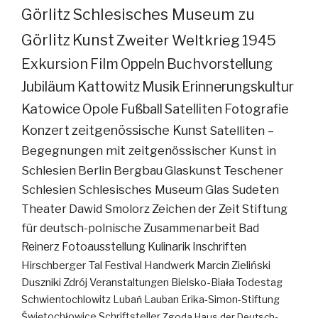
Görlitz
Schlesisches Museum zu
Görlitz
Kunst
Zweiter Weltkrieg
1945
Exkursion
Film
Oppeln
Buchvorstellung
Jubiläum
Kattowitz
Musik
Erinnerungskultur
Katowice
Opole
Fußball
Satelliten
Fotografie
Konzert
zeitgenössische Kunst
Satelliten –
Begegnungen mit zeitgenössischer Kunst in
Schlesien
Berlin
Bergbau
Glaskunst
Teschener
Schlesien
Schlesisches Museum
Glas
Sudeten
Theater
Dawid Smolorz
Zeichen der Zeit
Stiftung
für deutsch-polnische Zusammenarbeit
Bad
Reinerz
Fotoausstellung
Kulinarik
Inschriften
Hirschberger Tal
Festival
Handwerk
Marcin Zieliński
Duszniki Zdrój
Veranstaltungen
Bielsko-Biała
Todestag
Schwientochlowitz
Lubań
Lauban
Erika-Simon-Stiftung
Świętochłowice
Schriftsteller
Zgoda
Haus der Deutsch-