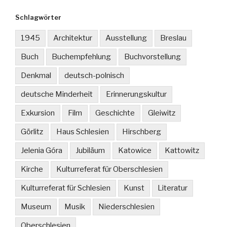
Schlagwörter
1945
Architektur
Ausstellung
Breslau
Buch
Buchempfehlung
Buchvorstellung
Denkmal
deutsch-polnisch
deutsche Minderheit
Erinnerungskultur
Exkursion
Film
Geschichte
Gleiwitz
Görlitz
Haus Schlesien
Hirschberg
Jelenia Góra
Jubiläum
Katowice
Kattowitz
Kirche
Kulturreferat für Oberschlesien
Kulturreferat für Schlesien
Kunst
Literatur
Museum
Musik
Niederschlesien
Oberschlesien