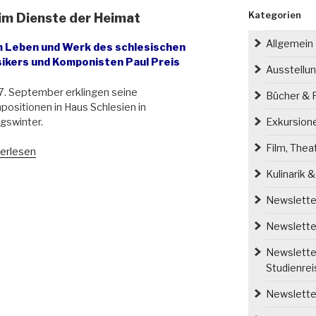
Kategorien
 im Dienste der Heimat
Allgemein
 Leben und Werk des schlesischen
ikers und Komponisten Paul Preis
Ausstellu
. September erklingen seine
Bücher & P
ositionen in Haus Schlesien in
gswinter.
Exkursion
Film, Thea
erlesen
nste
Kulinarik 
ik
Newsletter
Newsletter
nste
Newsletter
Studienre
mat“
Newsletter