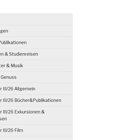
ngen
ublikationen
en & Studienreisen
ter & Musik
& Genuss
 III/26 Allgemein
 III/26 Bücher&Publikationen
 III/26 Exkursionen &
isen
 III/26 Film