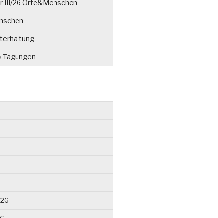
r III/26 Orte&Menschen
enschen
terhaltung
& Tagungen
026