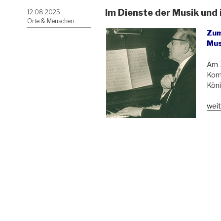
Im Dienste der Musik und
Veröffentlicht
12.08.2025
am
Orte & Menschen
Zum
Mus
Am 7
Komp
Köni
„Im
weit
Die
der
Mus
und
im
Die
der
Hei