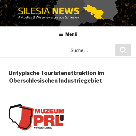
Zum
Inhalt
springen
Menü
Suche
Suc
nach:
Untypische Touristenattraktion im
Oberschlesischen Industriegebiet