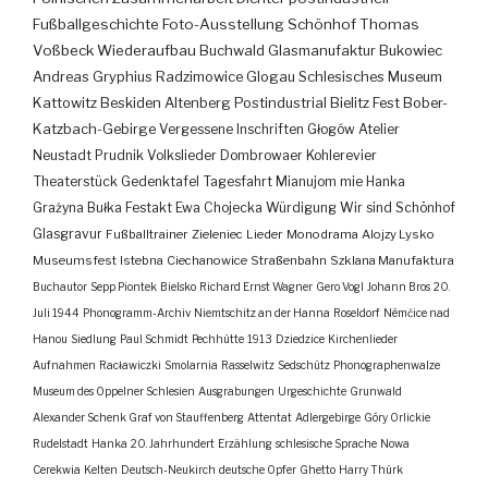
Fußballgeschichte
Foto-Ausstellung
Schönhof
Thomas
Voßbeck
Wiederaufbau
Buchwald
Glasmanufaktur
Bukowiec
Andreas Gryphius
Radzimowice
Glogau
Schlesisches Museum
Kattowitz
Beskiden
Altenberg
Postindustrial
Bielitz
Fest
Bober-
Katzbach-Gebirge
Vergessene Inschriften
Głogów
Atelier
Neustadt
Prudnik
Volkslieder
Dombrowaer Kohlerevier
Theaterstück
Gedenktafel
Tagesfahrt
Mianujom mie Hanka
Grażyna Bułka
Festakt
Ewa Chojecka
Würdigung
Wir sind Schönhof
Glasgravur
Fußballtrainer
Zieleniec
Lieder
Monodrama
Alojzy Lysko
Museumsfest
Istebna
Ciechanowice
Straßenbahn
Szklana Manufaktura
Buchautor
Sepp Piontek
Bielsko
Richard Ernst Wagner
Gero Vogl
Johann Bros
20.
Juli 1944
Phonogramm-Archiv
Niemtschitz an der Hanna
Roseldorf
Némčice nad
Hanou
Siedlung
Paul Schmidt
Pechhütte
1913
Dziedzice
Kirchenlieder
Aufnahmen
Racławiczki
Smolarnia
Rasselwitz
Sedschütz
Phonographenwalze
Museum des Oppelner Schlesien
Ausgrabungen
Urgeschichte
Grunwald
Alexander Schenk Graf von Stauffenberg
Attentat
Adlergebirge
Góry Orlickie
Rudelstadt
Hanka
20. Jahrhundert
Erzählung
schlesische Sprache
Nowa
Cerekwia
Kelten
Deutsch-Neukirch
deutsche Opfer
Ghetto
Harry Thürk