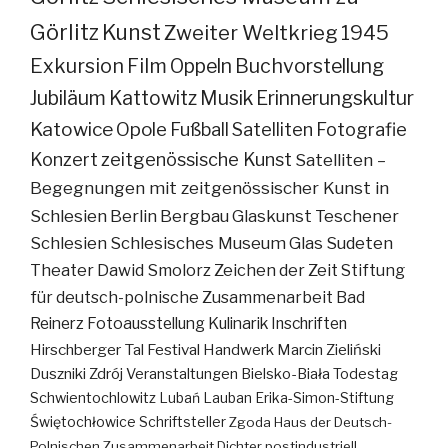
Görlitz
Kunst
Zweiter Weltkrieg
1945
Exkursion
Film
Oppeln
Buchvorstellung
Jubiläum
Kattowitz
Musik
Erinnerungskultur
Katowice
Opole
Fußball
Satelliten
Fotografie
Konzert
zeitgenössische Kunst
Satelliten –
Begegnungen mit zeitgenössischer Kunst in
Schlesien
Berlin
Bergbau
Glaskunst
Teschener
Schlesien
Schlesisches Museum
Glas
Sudeten
Theater
Dawid Smolorz
Zeichen der Zeit
Stiftung
für deutsch-polnische Zusammenarbeit
Bad
Reinerz
Fotoausstellung
Kulinarik
Inschriften
Hirschberger Tal
Festival
Handwerk
Marcin Zieliński
Duszniki Zdrój
Veranstaltungen
Bielsko-Biała
Todestag
Schwientochlowitz
Lubań
Lauban
Erika-Simon-Stiftung
Świętochłowice
Schriftsteller
Zgoda
Haus der Deutsch-
Polnischen Zusammenarbeit
Dichter
postindustriell