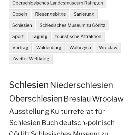
Oberschlesisches Landesmuseum Ratingen
Oppeln
Riesengebirge
Sanierung
Schlesien
Schlesisches Museum zu Görlitz
Sport
Tagung
touristische Attraktion
Vortrag
Waldenburg
Wałbrzych
Wrocław
Zweiter Weltkrieg
Schlesien
Niederschlesien
Oberschlesien
Breslau
Wrocław
Ausstellung
Kulturreferat für
Schlesien
Buch
deutsch-polnisch
Görlitz
Schlesisches Museum zu