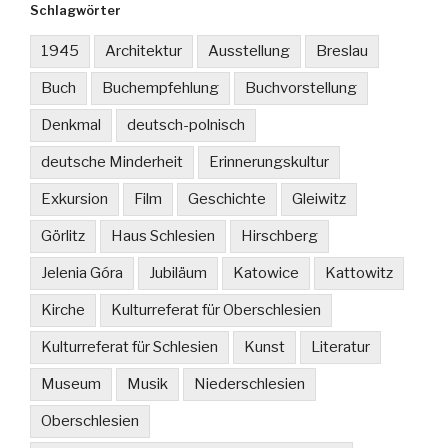
Schlagwörter
1945
Architektur
Ausstellung
Breslau
Buch
Buchempfehlung
Buchvorstellung
Denkmal
deutsch-polnisch
deutsche Minderheit
Erinnerungskultur
Exkursion
Film
Geschichte
Gleiwitz
Görlitz
Haus Schlesien
Hirschberg
Jelenia Góra
Jubiläum
Katowice
Kattowitz
Kirche
Kulturreferat für Oberschlesien
Kulturreferat für Schlesien
Kunst
Literatur
Museum
Musik
Niederschlesien
Oberschlesien