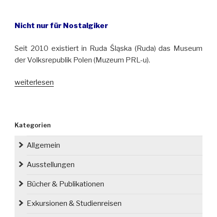
Nicht nur für Nostalgiker
Seit 2010 existiert in Ruda Śląska (Ruda) das Museum
der Volksrepublik Polen (Muzeum PRL-u).
„Untypische
weiterlesen
Touristenattraktion
im
Oberschlesischen
Kategorien
Industriegebiet“
Allgemein
Ausstellungen
Bücher & Publikationen
Exkursionen & Studienreisen