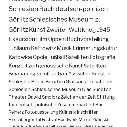
Schlesien
Buch
deutsch-polnisch
Görlitz
Schlesisches Museum zu
Görlitz
Kunst
Zweiter Weltkrieg
1945
Exkursion
Film
Oppeln
Buchvorstellung
Jubiläum
Kattowitz
Musik
Erinnerungskultur
Katowice
Opole
Fußball
Satelliten
Fotografie
Konzert
zeitgenössische Kunst
Satelliten –
Begegnungen mit zeitgenössischer Kunst in
Schlesien
Berlin
Bergbau
Glaskunst
Teschener
Schlesien
Schlesisches Museum
Glas
Sudeten
Theater
Dawid Smolorz
Zeichen der Zeit
Stiftung
für deutsch-polnische Zusammenarbeit
Bad
Reinerz
Fotoausstellung
Kulinarik
Inschriften
Hirschberger Tal
Festival
Handwerk
Marcin Zieliński
Duszniki Zdrój
Veranstaltungen
Bielsko-Biała
Todestag