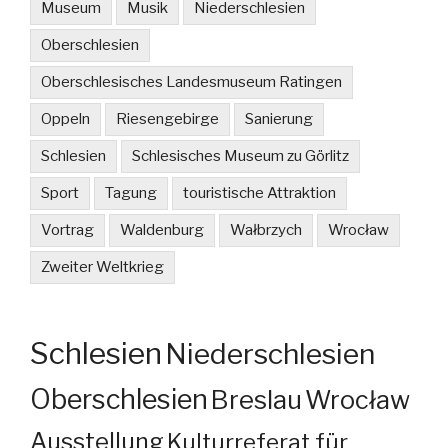
Museum
Musik
Niederschlesien
Oberschlesien
Oberschlesisches Landesmuseum Ratingen
Oppeln
Riesengebirge
Sanierung
Schlesien
Schlesisches Museum zu Görlitz
Sport
Tagung
touristische Attraktion
Vortrag
Waldenburg
Wałbrzych
Wrocław
Zweiter Weltkrieg
Schlesien
Niederschlesien
Oberschlesien
Breslau
Wrocław
Ausstellung
Kulturreferat für