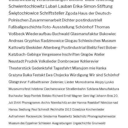
Schwientochlowitz
Lubań
Lauban
Erika-Simon-Stiftung
Świętochłowice
Schriftsteller
Zgoda
Haus der Deutsch-
Polnischen Zusammenarbeit
Dichter
postindustriell
Fußballgeschichte
Foto-Ausstellung
Schönhof
Thomas
Voßbeck
Wiederaufbau
Buchwald
Glasmanufaktur
Bukowiec
Andreas Gryphius
Radzimowice
Glogau
Schlesisches Museum
Kattowitz
Beskiden
Altenberg
Postindustrial
Bielitz
Fest
Bober-
Katzbach-Gebirge
Vergessene Inschriften
Głogów
Atelier
Neustadt
Prudnik
Volkslieder
Dombrowaer Kohlerevier
Theaterstück
Gedenktafel
Tagesfahrt
Mianujom mie Hanka
Grażyna Bułka
Festakt
Ewa Chojecka
Würdigung
Wir sind Schönhof
Glasgravur
Fußballtrainer
Zieleniec
Lieder
Monodrama
Alojzy Lysko
Museumsfest
Istebna
Ciechanowice
Straßenbahn
Szklana Manufaktura
Buchautor
Sepp Piontek
Bielsko
Richard Ernst Wagner
Gero Vogl
Johann Bros
20.
Juli 1944
Phonogramm-Archiv
Niemtschitz an der Hanna
Roseldorf
Némčice nad
Hanou
Siedlung
Paul Schmidt
Pechhütte
1913
Dziedzice
Kirchenlieder
Aufnahmen
Racławiczki
Smolarnia
Rasselwitz
Sedschütz
Phonographenwalze
Museum des Oppelner Schlesien
Ausgrabungen
Urgeschichte
Grunwald