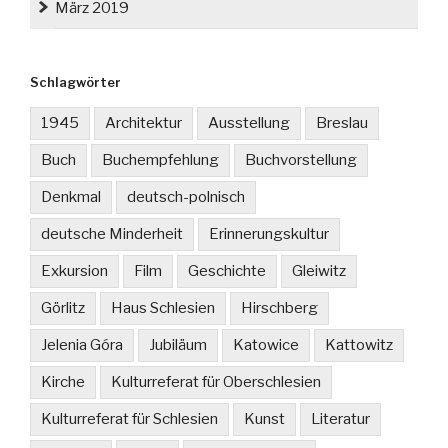
März 2019
Schlagwörter
1945
Architektur
Ausstellung
Breslau
Buch
Buchempfehlung
Buchvorstellung
Denkmal
deutsch-polnisch
deutsche Minderheit
Erinnerungskultur
Exkursion
Film
Geschichte
Gleiwitz
Görlitz
Haus Schlesien
Hirschberg
Jelenia Góra
Jubiläum
Katowice
Kattowitz
Kirche
Kulturreferat für Oberschlesien
Kulturreferat für Schlesien
Kunst
Literatur