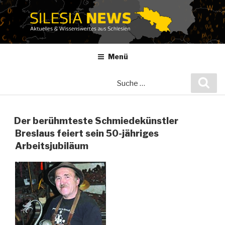
Zum
Inhalt
springen
Menü
Suche
Suc
nach:
Der berühmteste Schmiedekünstler
Breslaus feiert sein 50-jähriges
Arbeitsjubiläum