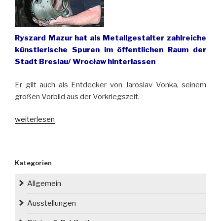
Ryszard Mazur hat als Metallgestalter zahlreiche
künstlerische Spuren im öffentlichen Raum der
Stadt Breslau/ Wrocław hinterlassen
Er gilt auch als Entdecker von Jaroslav Vonka, seinem
großen Vorbild aus der Vorkriegszeit.
„Der
weiterlesen
berühmteste
Schmiedekünstler
Breslaus
Kategorien
feiert
sein
Allgemein
50-
jähriges
Ausstellungen
Arbeitsjubiläum“