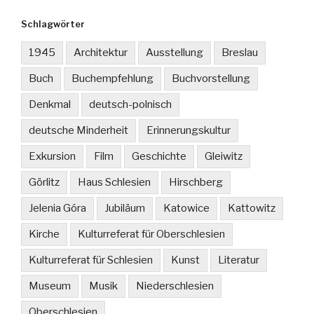
Schlagwörter
1945
Architektur
Ausstellung
Breslau
Buch
Buchempfehlung
Buchvorstellung
Denkmal
deutsch-polnisch
deutsche Minderheit
Erinnerungskultur
Exkursion
Film
Geschichte
Gleiwitz
Görlitz
Haus Schlesien
Hirschberg
Jelenia Góra
Jubiläum
Katowice
Kattowitz
Kirche
Kulturreferat für Oberschlesien
Kulturreferat für Schlesien
Kunst
Literatur
Museum
Musik
Niederschlesien
Oberschlesien