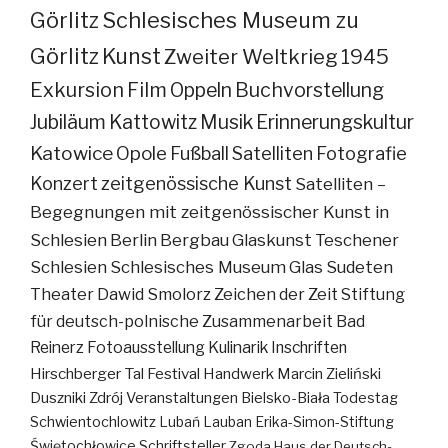
Görlitz
Schlesisches Museum zu
Görlitz
Kunst
Zweiter Weltkrieg
1945
Exkursion
Film
Oppeln
Buchvorstellung
Jubiläum
Kattowitz
Musik
Erinnerungskultur
Katowice
Opole
Fußball
Satelliten
Fotografie
Konzert
zeitgenössische Kunst
Satelliten –
Begegnungen mit zeitgenössischer Kunst in
Schlesien
Berlin
Bergbau
Glaskunst
Teschener
Schlesien
Schlesisches Museum
Glas
Sudeten
Theater
Dawid Smolorz
Zeichen der Zeit
Stiftung
für deutsch-polnische Zusammenarbeit
Bad
Reinerz
Fotoausstellung
Kulinarik
Inschriften
Hirschberger Tal
Festival
Handwerk
Marcin Zieliński
Duszniki Zdrój
Veranstaltungen
Bielsko-Biała
Todestag
Schwientochlowitz
Lubań
Lauban
Erika-Simon-Stiftung
Świętochłowice
Schriftsteller
Zgoda
Haus der Deutsch-