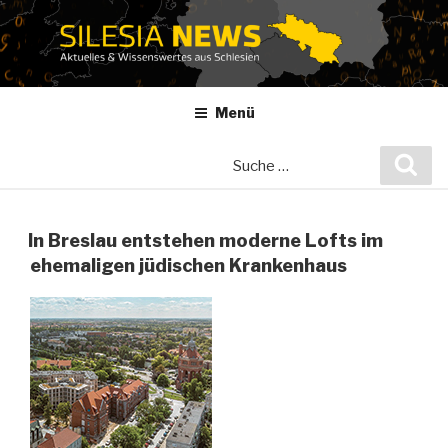
Zum
Inhalt
springen
Menü
Suche
Suc
nach:
In Breslau entstehen moderne Lofts im
ehemaligen jüdischen Krankenhaus