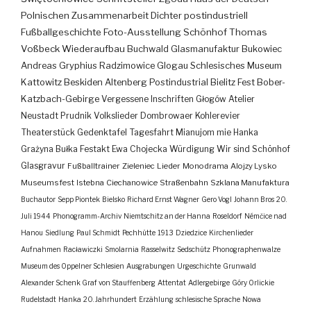
Polnischen Zusammenarbeit
Dichter
postindustriell
Fußballgeschichte
Foto-Ausstellung
Schönhof
Thomas
Voßbeck
Wiederaufbau
Buchwald
Glasmanufaktur
Bukowiec
Andreas Gryphius
Radzimowice
Glogau
Schlesisches Museum
Kattowitz
Beskiden
Altenberg
Postindustrial
Bielitz
Fest
Bober-
Katzbach-Gebirge
Vergessene Inschriften
Głogów
Atelier
Neustadt
Prudnik
Volkslieder
Dombrowaer Kohlerevier
Theaterstück
Gedenktafel
Tagesfahrt
Mianujom mie Hanka
Grażyna Bułka
Festakt
Ewa Chojecka
Würdigung
Wir sind Schönhof
Glasgravur
Fußballtrainer
Zieleniec
Lieder
Monodrama
Alojzy Lysko
Museumsfest
Istebna
Ciechanowice
Straßenbahn
Szklana Manufaktura
Buchautor
Sepp Piontek
Bielsko
Richard Ernst Wagner
Gero Vogl
Johann Bros
20.
Juli 1944
Phonogramm-Archiv
Niemtschitz an der Hanna
Roseldorf
Némčice nad
Hanou
Siedlung
Paul Schmidt
Pechhütte
1913
Dziedzice
Kirchenlieder
Aufnahmen
Racławiczki
Smolarnia
Rasselwitz
Sedschütz
Phonographenwalze
Museum des Oppelner Schlesien
Ausgrabungen
Urgeschichte
Grunwald
Alexander Schenk Graf von Stauffenberg
Attentat
Adlergebirge
Góry Orlickie
Rudelstadt
Hanka
20. Jahrhundert
Erzählung
schlesische Sprache
Nowa