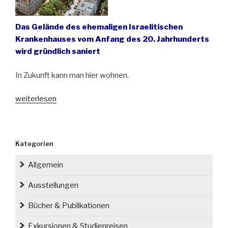
Das Gelände des ehemaligen Israelitischen
Krankenhauses vom Anfang des 20. Jahrhunderts
wird gründlich saniert
In Zukunft kann man hier wohnen.
„In
weiterlesen
Breslau
entstehen
moderne
Kategorien
Lofts
im
Allgemein
ehemaligen
jüdischen
Ausstellungen
Krankenhaus“
Bücher & Publikationen
Exkursionen & Studienreisen