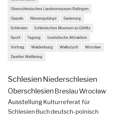
Oberschlesisches Landesmuseum Ratingen
Oppeln
Riesengebirge
Sanierung
Schlesien
Schlesisches Museum zu Görlitz
Sport
Tagung
touristische Attraktion
Vortrag
Waldenburg
Wałbrzych
Wrocław
Zweiter Weltkrieg
Schlesien
Niederschlesien
Oberschlesien
Breslau
Wrocław
Ausstellung
Kulturreferat für
Schlesien
Buch
deutsch-polnisch