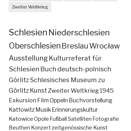
Zweiter Weltkrieg
Schlesien
Niederschlesien
Oberschlesien
Breslau
Wrocław
Ausstellung
Kulturreferat für
Schlesien
Buch
deutsch-polnisch
Görlitz
Schlesisches Museum zu
Görlitz
Kunst
Zweiter Weltkrieg
1945
Exkursion
Film
Oppeln
Buchvorstellung
Kattowitz
Musik
Erinnerungskultur
Katowice
Opole
Fußball
Satelliten
Fotografie
Beuthen
Konzert
zeitgenössische Kunst