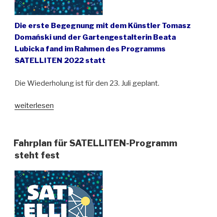
Die erste Begegnung mit dem Künstler Tomasz
Domański und der Gartengestalterin Beata
Lubicka fand im Rahmen des Programms
SATELLITEN 2022 statt
Die Wiederholung ist für den 23. Juli geplant.
„Besuch
weiterlesen
im
Turmgarten
bei
Fahrplan für SATELLITEN-Programm
Wrocław
steht fest
(Breslau)“