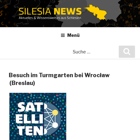
Zum
Inhalt
springen
Menü
Suche
Suc
nach:
Besuch im Turmgarten bei Wrocław
(Breslau)