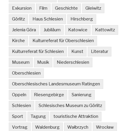
Exkursion
Film
Geschichte
Gleiwitz
Görlitz
Haus Schlesien
Hirschberg
Jelenia Góra
Jubiläum
Katowice
Kattowitz
Kirche
Kulturreferat für Oberschlesien
Kulturreferat für Schlesien
Kunst
Literatur
Museum
Musik
Niederschlesien
Oberschlesien
Oberschlesisches Landesmuseum Ratingen
Oppeln
Riesengebirge
Sanierung
Schlesien
Schlesisches Museum zu Görlitz
Sport
Tagung
touristische Attraktion
Vortrag
Waldenburg
Wałbrzych
Wrocław