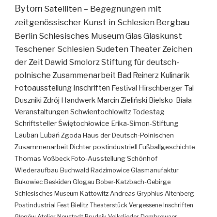
Bytom
Satelliten – Begegnungen mit
zeitgenössischer Kunst in Schlesien
Bergbau
Berlin
Schlesisches Museum
Glas
Glaskunst
Teschener Schlesien
Sudeten
Theater
Zeichen
der Zeit
Dawid Smolorz
Stiftung für deutsch-
polnische Zusammenarbeit
Bad Reinerz
Kulinarik
Fotoausstellung
Inschriften
Festival
Hirschberger Tal
Duszniki Zdrój
Handwerk
Marcin Zieliński
Bielsko-Biała
Veranstaltungen
Schwientochlowitz
Todestag
Schriftsteller
Świętochłowice
Erika-Simon-Stiftung
Lauban
Lubań
Zgoda
Haus der Deutsch-Polnischen
Zusammenarbeit
Dichter
postindustriell
Fußballgeschichte
Thomas Voßbeck
Foto-Ausstellung
Schönhof
Wiederaufbau
Buchwald
Radzimowice
Glasmanufaktur
Bukowiec
Beskiden
Glogau
Bober-Katzbach-Gebirge
Schlesisches Museum Kattowitz
Andreas Gryphius
Altenberg
Postindustrial
Fest
Bielitz
Theaterstück
Vergessene Inschriften
Głogów
Atelier
Neustadt
Prudnik
Volkslieder
Dombrowaer