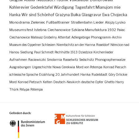
Kohlerevier
Gedenktafel
Würdigung
Tagesfahrt
Mianujom mie
Hanka
Wir sind Schönhof
Grażyna Bułka
Glasgravur
Ewa Chojecka
Monodrama
Zieleniec
Fußballtrainer
Straßenbahn
Lieder
Alojzy Lysko
Museumsfest
Istebna
Ciechanowice
Szklana Manufaktura
1932
Pałac
Ciechanowice
Mateusz Grobelny
Attentat
Adlergebirge
Phonogramm-Archiv
Museum des Oppelner Schlesien
Niemtschitz an der Hanna
Roseldorf
Némčice nad
Hanou
Siedlung
Paul Schmidt
Pechhütte
1913
Dziedzice
Kirchenlieder
Aufnahmen
Racławiczki
Smolarnia
Rasselwitz
Sedschütz
Phonographenwalze
Ausgrabungen
Urgeschichte
Nowa Cerekwia
Mord von Potempa
Konrad Piecuch
schlesische Sprache
Erzählung
20. Jahrhundert
Hanka
Rudelstadt
Góry Orlickie
Mord
Konrad Pietzuch
Kelten
Deutsch-Neukirch
deutsche Opfer
Ghetto
Harry
Thürk
Potępa
Potempa