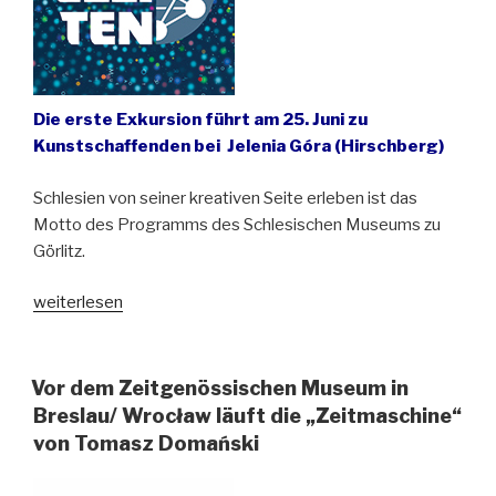
Die erste Exkursion führt am 25. Juni zu
Kunstschaffenden bei Jelenia Góra (Hirschberg)
Schlesien von seiner kreativen Seite erleben ist das
Motto des Programms des Schlesischen Museums zu
Görlitz.
„Fahrplan
weiterlesen
für
SATELLITEN-
Programm
Vor dem Zeitgenössischen Museum in
steht
Breslau/ Wrocław läuft die „Zeitmaschine“
fest“
von Tomasz Domański