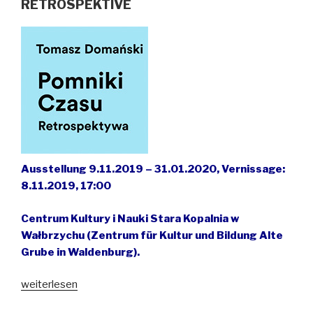
RETROSPEKTIVE
Breslau/
Wrocław
läuft
die
„Zeitmaschine“
von
Tomasz
Domański“
Ausstellung 9.11.2019 – 31.01.2020,
Vernissage:
8.11.2019, 17:00
Centrum Kultury i Nauki Stara Kopalnia w
Wałbrzychu (Zentrum für Kultur und Bildung Alte
Grube in Waldenburg).
„Tomasz
weiterlesen
Domański: